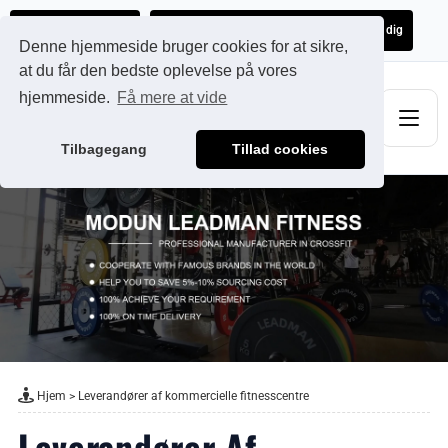
Ads@qdmodun.com
Få et uforpligtende tilbud skræddersyet til dig
Denne hjemmeside bruger cookies for at sikre,
at du får den bedste oplevelse på vores
hjemmeside.
Få mere at vide
Tilbagegang
Tillad cookies
Hjem
>
Leverandører af kommercielle fitnesscentre
Leverandører Af