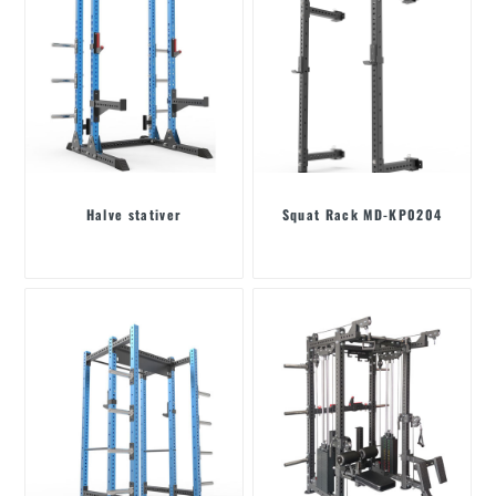
Halve stativer
Squat Rack MD-KP0204