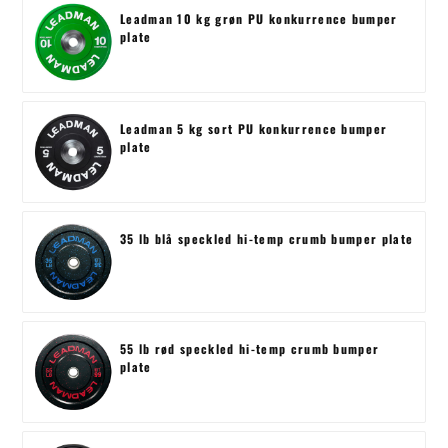
Leadman 10 kg grøn PU konkurrence bumper
plate
Leadman 5 kg sort PU konkurrence bumper
plate
35 lb blå speckled hi-temp crumb bumper plate
55 lb rød speckled hi-temp crumb bumper
plate