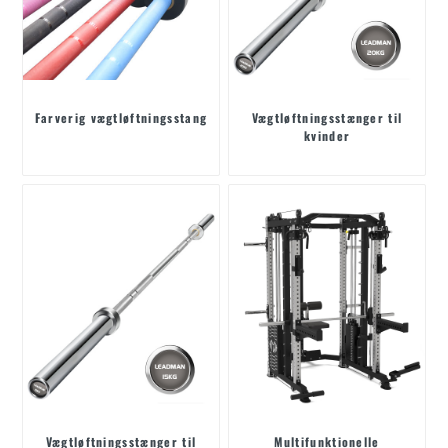
Farverig vægtløftningsstang
Vægtløftningsstænger til
kvinder
Vægtløftningsstænger til
Multifunktionelle