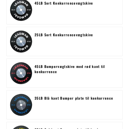
45LB Sort Konkurrencevægtskive
25LB Sort Konkurrencevægtskive
45LB Bumpervægtskive med rød kant til
konkurrence
35LB Blå kant Bumper plate til konkurrence