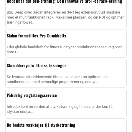
Redefiner din ben-træning: Den innovative alt-i-ét rack-løsning
B2B Deep dive: Sådan integreres en 3-i-1 leg extension/curl maskine
med et multifunktionelt rack. Maksimer pladsen, øg din ROI og optimer
træningsflowet....
Sådan fremstilles Pro Dumbbells
I det globale landskab for fitnessudstyr er produktionsbaser i regioner
som Q...
Skræddersyede fitness-løsninger
Se hvordan skræddersyede fitnessløsninger kan optimere din
sundhedsrejse med personlige programmer og udstyr...
Pålidelig vægtstangsservice
IntroduktionI en verden af styrketræning og fitness er der kun få
stykker udstyr,...
De bedste værktøjer til styrketræning