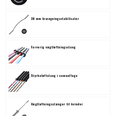
38 mm krængningsstabilisator
Farverig vægtløftningsstang
Styrkeløftstang i camouflage
Vægtløftningsstænger til kvinder