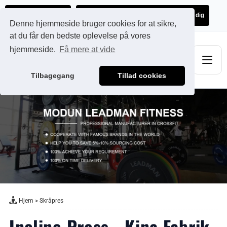
Ads@qdmodun.com
Få et uforpligtende tilbud skræddersyet til dig
Denne hjemmeside bruger cookies for at sikre,
at du får den bedste oplevelse på vores
hjemmeside.
Få mere at vide
Tilbagegang
Tillad cookies
Hjem
>
Skråpres
Incline Press - Kina Fabrik,