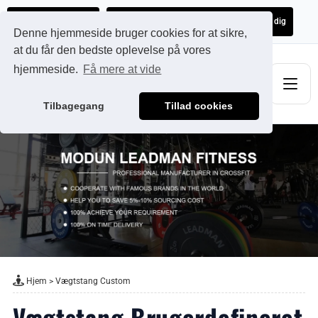
Ads@qdmodun.com
Få et uforpligtende tilbud skræddersyet til dig
Denne hjemmeside bruger cookies for at sikre,
at du får den bedste oplevelse på vores
hjemmeside.
Få mere at vide
Tilbagegang
Tillad cookies
Hjem
>
Vægtstang Custom
Vægtstang Brugerdefineret