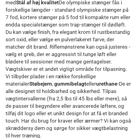
med
Stål af høj kvalitet
De olympiske stænger fås i
forskellige længder - standard olympiske stænger på
7 fod, kortere stænger på 5 fod til kompakte rum eller
endda specialstænger som trap-stænger til dødløft.
Du kan vælge finish, fra elegant krom til rustbestandig
sort oxid, eller vælge en pulverlakeret farve, der
matcher dit brand. Riflemønstrene kan også justeres -
vælg et greb, der er aggressivt til tunge løft eller
blødere til sessioner med mange gentagelser.
Vægtskiver er et andet vigtigt område for tilpasning.
Vi tilbyder plader i en række forskellige
materialer
Støbejern
,
gummibelagt
eller
urethane
-De er
alle designet til holdbarhed og sikkerhed. Tilpas
vægtintervallerne (fra 2,5 lbs til 45 lbs eller mere), så
de passer til begyndere eller avancerede løftere, og
tilføj dit logo eller et unikt design for at få et branded
touch. Har du brug for kraver eller ærmer? Vi kan også
skræddersy dem og sørge for sikker vægtbelastning
til hver træning.