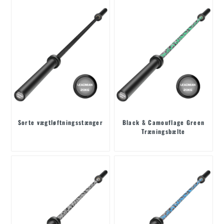
Sorte vægtløftningsstænger
Black & Camouflage Green
Træningsbælte