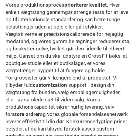
Vores produktionsproces
prioriterer kvalitet
. Hver
enkelt vægtstang gennemgår strenge tests for at leve
op til internationale standarder og kan bære tunge
belastninger uden at bøje eller gå i stykker.
Vægtskiverne er præcisionskalibrerede for nøjagtig
modstand, og vores gummibelægninger reducerer støj
og beskytter gulve, hvilket gør dem ideelle til ethvert
miljø. Uanset om du skal udstyre en CrossFit-boks, et
boutique-studie eller et butikslager, er vores
vægtstænger bygget til at fungere og holde.
For grossister går vi længere end til produktet. Vi
tilbyder fuld
customization
support - design din
vægtstang fra bunden, vælg emballagemuligheder,
eller lav samlede sæt til videresalg. Vores
produktionskapacitet sikrer hurtig levering, selv
for
store ordrer
og vores globale forsendelsesnetværk
leverer effektivt til din dør. Konkurrencedygtige priser
betyder, at du kan tilbyde førsteklasses custom