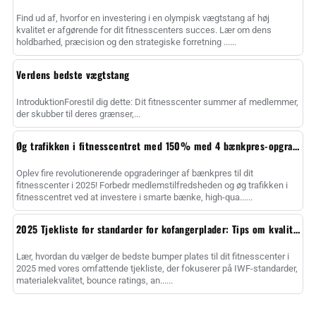
Find ud af, hvorfor en investering i en olympisk vægtstang af høj
kvalitet er afgørende for dit fitnesscenters succes. Lær om dens
holdbarhed, præcision og den strategiske forretning ......
Verdens bedste vægtstang
IntroduktionForestil dig dette: Dit fitnesscenter summer af medlemmer,
der skubber til deres grænser,...
Øg trafikken i fitnesscentret med 150% med 4 bænkpres-opgraderinger
Oplev fire revolutionerende opgraderinger af bænkpres til dit
fitnesscenter i 2025! Forbedr medlemstilfredsheden og øg trafikken i
fitnesscentret ved at investere i smarte bænke, high-qua......
2025 Tjekliste for standarder for kofangerplader: Tips om kvalitet
Lær, hvordan du vælger de bedste bumper plates til dit fitnesscenter i
2025 med vores omfattende tjekliste, der fokuserer på IWF-standarder,
materialekvalitet, bounce ratings, an......