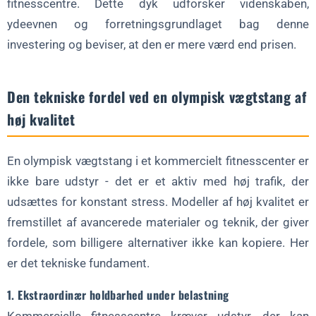
fitnesscentre. Dette dyk udforsker videnskaben,
Kan en stang bruges til olympisk og styrkeløft?
ydeevnen og forretningsgrundlaget bag denne
Hvordan påvirker vedligeholdelse levetiden?
investering og beviser, at den er mere værd end prisen.
Konklusion
Evaluering af investeringer i olympiske vægtstænger?
Den tekniske fordel ved en olympisk vægtstang af
høj kvalitet
En olympisk vægtstang i et kommercielt fitnesscenter er
ikke bare udstyr - det er et aktiv med høj trafik, der
udsættes for konstant stress. Modeller af høj kvalitet er
fremstillet af avancerede materialer og teknik, der giver
fordele, som billigere alternativer ikke kan kopiere. Her
er det tekniske fundament.
1. Ekstraordinær holdbarhed under belastning