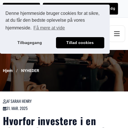
Ads@qdmodun.com
Få et uforpligtende tilbud skræddersyet til dig
Denne hjemmeside bruger cookies for at sikre,
at du får den bedste oplevelse på vores
hjemmeside.
Få mere at vide
Tilbagegang
Tillad cookies
Hjem
NYHEDER
AF SARAH HENRY
31. MAR. 2025
Hvorfor investere i en