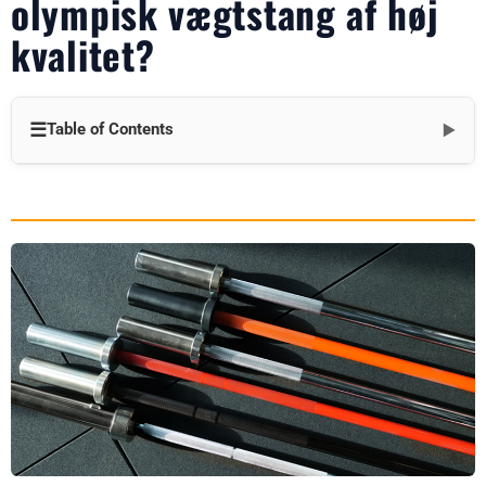
olympisk vægtstang af høj
kvalitet?
☰
Table of Contents
▼
Introduktion
Den tekniske fordel ved en olympisk vægtstang af høj kvalitet
1. Ekstraordinær holdbarhed under belastning
2. Præcisionsteknik til olympiske lifte
3. Sikkerhed gennem strukturel integritet
Strategiske forretningsfordele
4. Magnet til dedikerede løftere
5. Besparelser på livscyklusomkostninger