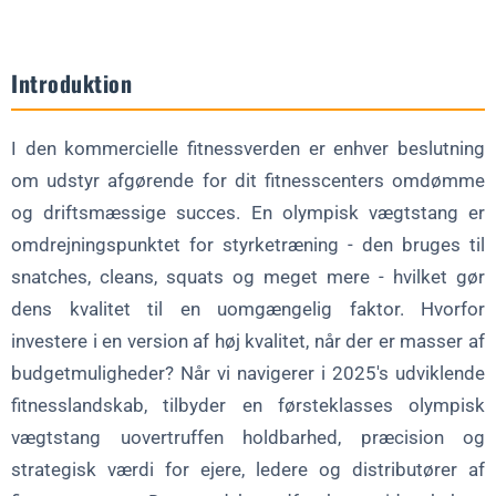
6. Løft af brandet og kundernes tillid
Definition af kvalitet: Materialer og håndværk
Introduktion
1. Avanceret metallurgi
I den kommercielle fitnessverden er enhver beslutning
2. Konstrueret præcision
om udstyr afgørende for dit fitnesscenters omdømme
3. Validering af ydeevne
og driftsmæssige succes. En olympisk vægtstang er
Maksimering af din investering
omdrejningspunktet for styrketræning - den bruges til
1. Tilpas til træningskravene
snatches, cleans, squats og meget mere - hvilket gør
dens kvalitet til en uomgængelig faktor. Hvorfor
2. Implementer robust vedligeholdelse
investere i en version af høj kvalitet, når der er masser af
3. Udnyttelse af konkurrencefordele
budgetmuligheder? Når vi navigerer i 2025's udviklende
FAQ om olympiske vægtstænger af høj kvalitet
fitnesslandskab, tilbyder en førsteklasses olympisk
Hvad gør en olympisk vægtstang af høj kvalitet?
vægtstang uovertruffen holdbarhed, præcision og
strategisk værdi for ejere, ledere og distributører af
Hvad er et rimeligt investeringsinterval?