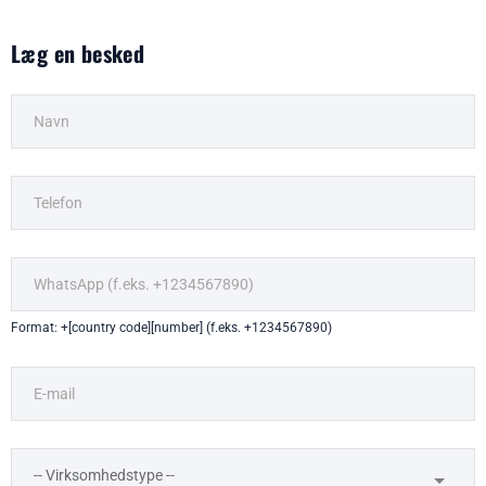
Læg en besked
Format: +[country code][number] (f.eks. +1234567890)