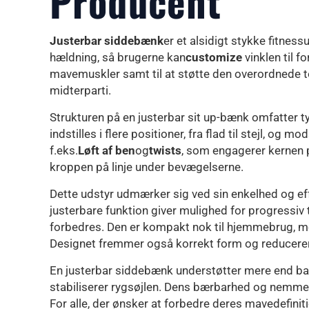
Producent
Justerbar siddebænk
er et alsidigt stykke fitnes
hældning, så brugerne kan
customize
vinklen til 
mavemuskler samt til at støtte den overordnede tor
midterparti.
Strukturen på en justerbar sit up-bænk omfatter t
indstilles i flere positioner, fra flad til stejl, o
f.eks.
Løft af ben
og
twists
, som engagerer kernen 
kroppen på linje under bevægelserne.
Dette udstyr udmærker sig ved sin enkelhed og eff
justerbare funktion giver mulighed for progressiv
forbedres. Den er kompakt nok til hjemmebrug, men al
Designet fremmer også korrekt form og reducerer
En justerbar siddebænk understøtter mere end bar
stabiliserer rygsøjlen. Dens bærbarhed og nemme j
For alle, der ønsker at forbedre deres mavedefiniti