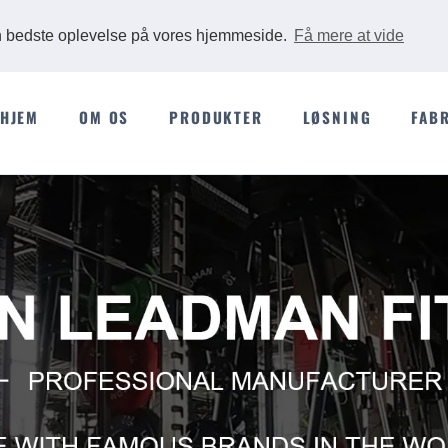
Ads
en bedste oplevelse på vores hjemmeside.
Få mere at vide
HJEM
OM OS
PRODUKTER
LØSNING
FAB