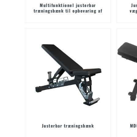
Multifunktionel justerbar
Ju
træningsbænk til opbevaring af
væg
håndvægte
Justerbar træningsbænk
MD