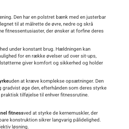
træning. Den har en polstret bænk med en justerbar
egnet til at målrette de øvre, nedre og skrå
e fitnessentusiaster, der ønsker at forfine deres
barhed under konstant brug. Hældningen kan
 mulighed for en række øvelser ud over sit-ups,
tøtterne giver komfort og sikkerhed og holder
yrke
uden at kræve komplekse opsætninger. Den
og gradvist øge den, efterhånden som deres styrke
aktisk tilføjelse til enhver fitnessrutine.
nel fitness
ved at styrke de kernemuskler, der
are konstruktion sikrer langvarig pålidelighed.
ektiv løsning.