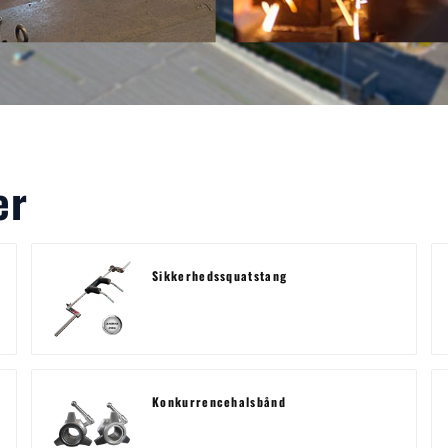
er
Sikkerhedssquatstang
Konkurrencehalsbånd