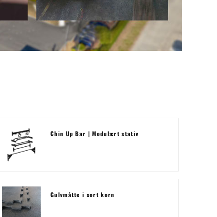
Chin Up Bar | Modulært stativ
Gulvmåtte i sort korn