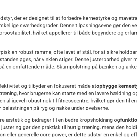
sudstyr, der er designet til at forbedre kernestyrke og mave
forskellige sværhedsgrader. Denne tilpasningsevne gør den vel
sostabilitet, hvilket appellerer til både begyndere og erfarn
ypisk en robust ramme, ofte lavet af stål, for at sikre hold
g modstanden øges, når vinklen stiger. Denne justerbarhed giver
på en omfattende måde. Skumpolstring på bænken og ankels
ektivitet og tilbyder en fokuseret måde at
opbygge kernest
 træning, hvor brugerne kan starte med en lavere hældning 
ligevel robust nok til fitnesscentre, hvilket gør den til en pr
 belastningen på ryg og nakke under øvelserne.
e æstetik og bidrager til en bedre kropsholdning og
funktio
ustering gør den praktisk til hurtig træning, mens den holdb
on eller generelle core power, er dette udstyr en enkel og eff