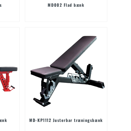
s
MD002 Flad bænk
ænk
MD-KP1112 Justerbar træningsbænk