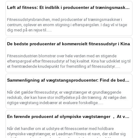
Løft af fitness: Et indblik i producenter af træningsmaskiner
Fitnessudstyrsbranchen, med producenter af træningsmaskiner i
centrum, oplever en enorm stigning i efterspørgslen. I dag vil vi tage
dig med på en rejse til......
De bedste producenter af kommercielt fitnessudstyr i Kina
Fitnessindustrien blomstrer over hele verden med en stigende
efterspørgsel efter fitnessudstyr af høj kvalitet. Kina har udviklet sig til
et fremtrædende knudepunkt for fremstilling af fitnessudstyr......
Sammenligning af vægtstangsproducenter: Find de bedste i branchen
Når det gælder fitnessudstyr, er vægtstænger et grundlæggende
redskab, der kan have stor indflydelse på din træning. At vælge den
rigtige vægtstang indebærer at evaluere forskellige......
En førende producent af olympiske vægtstænger ， At vælge Leadman Fitness
Når det handler om at udstyre et fitnesscenter med holdbare
olympiske vægtstænger, er Leadman Fitness et navn, der skiller sig