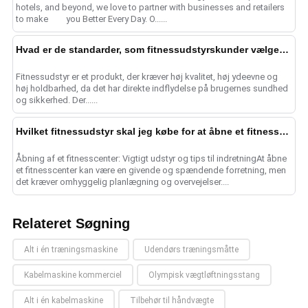
hotels, and beyond, we love to partner with businesses and retailers
to make you Better Every Day. O......
Hvad er de standarder, som fitnessudstyrskunder vælger deres forsyningskæde efter?
Fitnessudstyr er et produkt, der kræver høj kvalitet, høj ydeevne og
høj holdbarhed, da det har direkte indflydelse på brugernes sundhed
og sikkerhed. Der......
Hvilket fitnessudstyr skal jeg købe for at åbne et fitnesscenter? Hvordan kan indretningen af fitnesscenteret blive mere re
Åbning af et fitnesscenter: Vigtigt udstyr og tips til indretningAt åbne
et fitnesscenter kan være en givende og spændende forretning, men
det kræver omhyggelig planlægning og overvejelser....
Relateret Søgning
Alt i én træningsmaskine
Udendørs træningsmåtte
Kabelmaskine kommerciel
Olympisk vægtløftningsstang
Alt i én kabelmaskine
Tilbehør til håndvægte