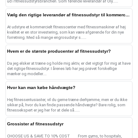
ud i fitnessudstyrsbranchen. Som førende leverandør af Oly......
Vælg den rigtige leverandør af fitnessudstyr til kommercielle fitnesscentre
At udstyre et kommercielt fitnesscenter med fitnessmaskiner af høj
kvalitet er en stor investering, som kan være afgørende for din nye
forretning. Med så mange engrosudstyr s......
Hvem er de største producenter af fitnessudstyr?
Da jeg elsker at træne og holde mig aktiv, er det vigtigt for mig at have
det rigtige fitnessudstyr. I årenes løb har jeg prøvet forskellige
mærker og modeller....
Hvor kan man købe håndvægte?
Hej fitnessentusiaster, vil du gerne træne derhjemme, men er du ikke
sikker på, hvor du kan finde passende håndvægte? Bare rolig, som
fitnessekspert er jeg her for at dele så......
Grossister af fitnessudstyr
CHOOSE US & SAVE TO 10% COST From gyms, to hospitals,