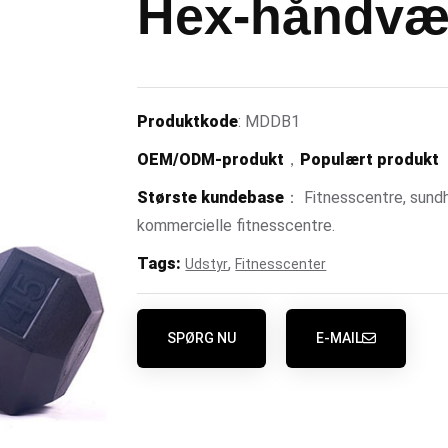
Hex-håndvæ
Produktkode
: MDDB1
OEM/ODM-produkt
，
Populært produkt
Største kundebase
： Fitnesscentre, sundhe
kommercielle fitnesscentre.
Tags:
,
Udstyr
Fitnesscenter
SPØRG NU
E-MAIL