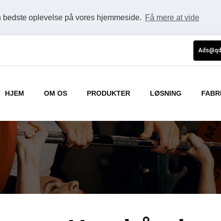
en bedste oplevelse på vores hjemmeside.
Få mere at vide
Ads@qd
HJEM
OM OS
PRODUKTER
LØSNING
FABR