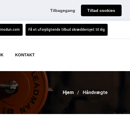
Tilbagegang
Tillad cookies
modun.com
Få et uforpligtende tilbud skræddersyet til dig
IK
KONTAKT
Hjem
Håndvægte