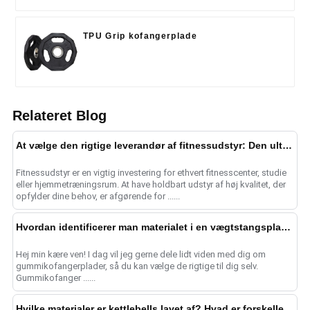
TPU Grip kofangerplade
Relateret Blog
At vælge den rigtige leverandør af fitnessudstyr: Den ultimative guide
Fitnessudstyr er en vigtig investering for ethvert fitnesscenter, studie
eller hjemmetræningsrum. At have holdbart udstyr af høj kvalitet, der
opfylder dine behov, er afgørende for ......
Hvordan identificerer man materialet i en vægtstangsplade af gummi?
Hej min kære ven! I dag vil jeg gerne dele lidt viden med dig om
gummikofangerplader, så du kan vælge de rigtige til dig selv.
Gummikofanger ......
Hvilke materialer er kettlebells lavet af? Hvad er forskellen på dem?