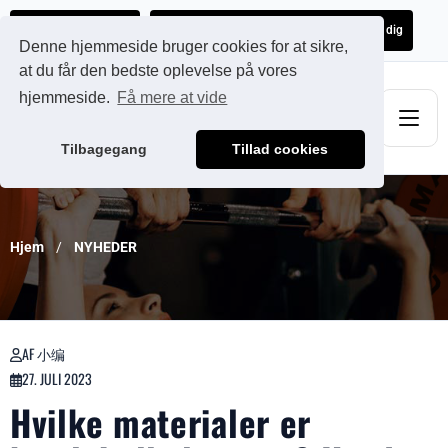
Ads@qdmodun.com
Få et uforpligtende tilbud skræddersyet til dig
Denne hjemmeside bruger cookies for at sikre,
at du får den bedste oplevelse på vores
hjemmeside.
Få mere at vide
Tilbagegang
Tillad cookies
Hjem
NYHEDER
AF 小编
27. JULI 2023
Hvilke materialer er