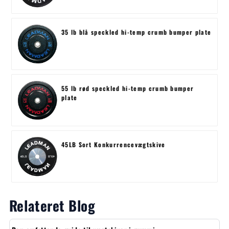
35 lb blå speckled hi-temp crumb bumper plate
55 lb rød speckled hi-temp crumb bumper
plate
45LB Sort Konkurrencevægtskive
Relateret Blog