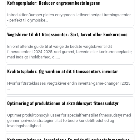
Kofangerplader: Reducer engrosomkostningerne
IntroduktionBumper plates er rygraden i ethvert seriøst træningscenter
- perfekt til olympiske...
Vægtskiver til dit fitnesscenter: Sort, farvet eller konkurrence
En omfattende guide til at vælge de bedste vægtskiver til dit
fitnesscenter i 2024-2025: sort gummi, farvede eller konkurrenceplader,
med indsigt i holdbarhed, c......
Kvalitetsplader: Øg værdien af dit fitnesscenters inventar
Hvorfor førsteklasses vægtskiver er din inventar-game-changer i 2025
...
Optimering af produktionen af skræddersyet fitnessudstyr
Optimer produktionscyklusser for specialfremstillet fitnessudstyr med
gennemprøvede strategier til at forbedre kundetilfredshed og
leveringshastighed....
Kofangerplader vs. jernplader : En guide til omkostningsanalyse