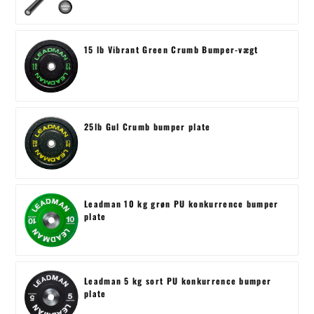
15 lb Vibrant Green Crumb Bumper-vægt
25lb Gul Crumb bumper plate
Leadman 10 kg grøn PU konkurrence bumper
plate
Leadman 5 kg sort PU konkurrence bumper
plate