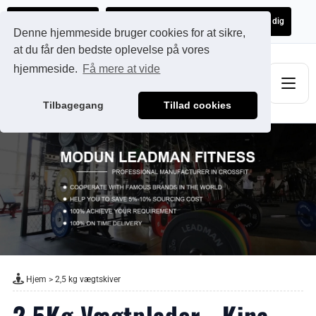
Ads@qdmodun.com
Få et uforpligtende tilbud skræddersyet til dig
Denne hjemmeside bruger cookies for at sikre,
at du får den bedste oplevelse på vores
hjemmeside.
Få mere at vide
Tilbagegang
Tillad cookies
Hjem
>
2,5 kg vægtskiver
2.5Kg Vægtplader - Kina