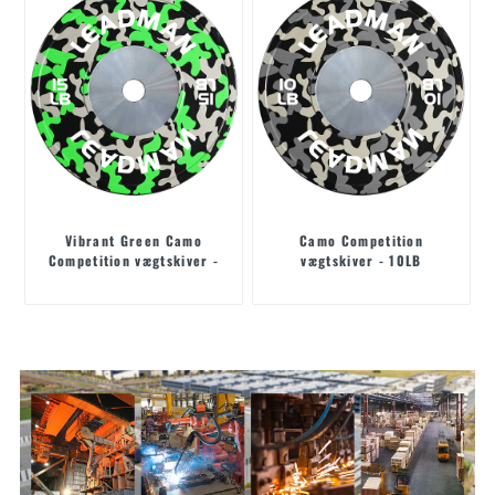
Vibrant Green Camo
Camo Competition
Competition vægtskiver -
vægtskiver - 10LB
15LB