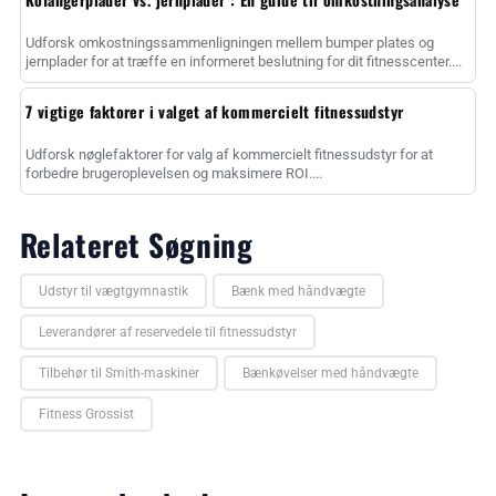
Udforsk omkostningssammenligningen mellem bumper plates og
jernplader for at træffe en informeret beslutning for dit fitnesscenter....
7 vigtige faktorer i valget af kommercielt fitnessudstyr
Udforsk nøglefaktorer for valg af kommercielt fitnessudstyr for at
forbedre brugeroplevelsen og maksimere ROI....
Relateret Søgning
Udstyr til vægtgymnastik
Bænk med håndvægte
Leverandører af reservedele til fitnessudstyr
Tilbehør til Smith-maskiner
Bænkøvelser med håndvægte
Fitness Grossist