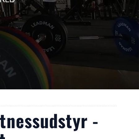
itnessudstyr -