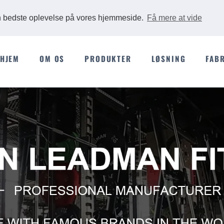
Ads
en bedste oplevelse på vores hjemmeside.
Få mere at vide
HJEM
OM OS
PRODUKTER
LØSNING
FAB