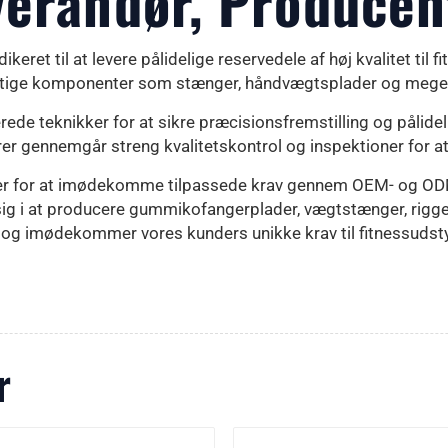
verandør, Producen
ikeret til at levere pålidelige reservedele af høj kvalitet til 
 vigtige komponenter som stænger, håndvægtsplader og mege
rede teknikker for at sikre præcisionsfremstilling og pålide
rer gennemgår streng kvalitetskontrol og inspektioner for at
r for at imødekomme tilpassede krav gennem OEM- og ODM-
rer sig i at producere gummikofangerplader, vægtstænger, rigg
ing og imødekommer vores kunders unikke krav til fitnessudsty
r