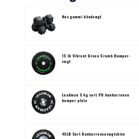
Hex gummi håndvægt
15 lb Vibrant Green Crumb Bumper-
vægt
Leadman 5 kg sort PU konkurrence
bumper plate
45LB Sort Konkurrencevægtskive