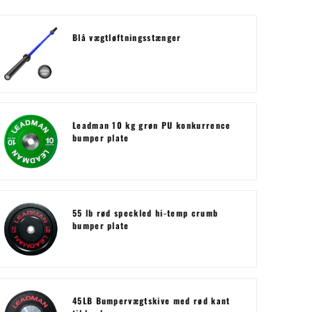
Blå vægtløftningsstænger
Leadman 10 kg grøn PU konkurrence
bumper plate
55 lb rød speckled hi-temp crumb
bumper plate
45LB Bumpervægtskive med rød kant