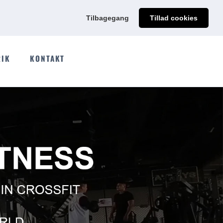
@qdmodun.com
Få et uforpligtende tilbud skræddersyet til dig
Tilbagegang
Tillad cookies
RIK
KONTAKT