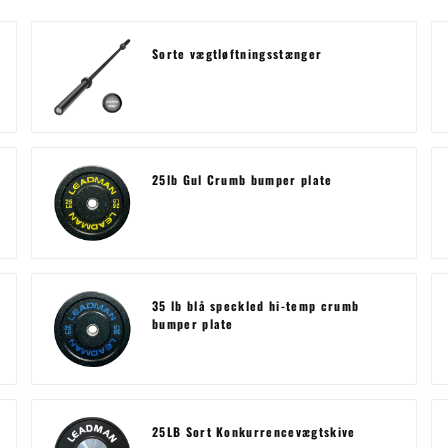
Sorte vægtløftningsstænger
25lb Gul Crumb bumper plate
35 lb blå speckled hi-temp crumb
bumper plate
25LB Sort Konkurrencevægtskive