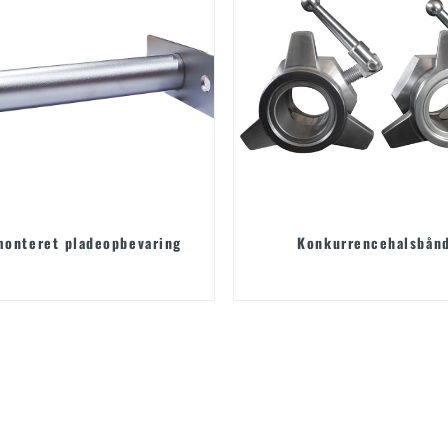
onteret pladeopbevaring
Konkurrencehalsbån