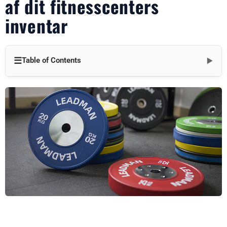
af dit fitnesscenters
inventar
☰
Table of Contents
▼
Hvorfor førsteklasses vægtskiver er din inventar-game-
changer i 2025
Hvorfor holdbare plader gør dit lager mere værd
Hvordan kvalitetsplader sparer dig tid og penge
Hvorfor grønne tallerkener tiltrækker miljøbevidste kunder
Sådan vinder kvalitetstallerkener kunder og øger indtjeningen
Hvorfor kvalitetsplader giver dig en markedsfordel