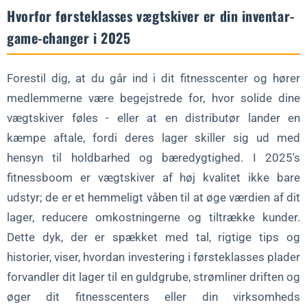
Gør dine tallerkener til et afgørende aktiv
Hvorfor førsteklasses vægtskiver er din inventar-
Er du klar til at opgradere dit lager med kvalitetsplader?
game-changer i 2025
Hurtige svar om kvalitetsplader
Forestil dig, at du går ind i dit fitnesscenter og hører
Hvor længe holder førsteklasses plader egentlig?
medlemmerne være begejstrede for, hvor solide dine
Er kvalitetsplader den ekstra pris værd?
vægtskiver føles - eller at en distributør lander en
Kan kvalitetsplader vinde flere medlemmer?
kæmpe aftale, fordi deres lager skiller sig ud med
Hvordan vælger man bedst kvalitetsplader?
hensyn til holdbarhed og bæredygtighed. I 2025's
Hvordan holder jeg pladerne i topform?
fitnessboom er vægtskiver af høj kvalitet ikke bare
udstyr; de er et hemmeligt våben til at øge værdien af dit
lager, reducere omkostningerne og tiltrække kunder.
Dette dyk, der er spækket med tal, rigtige tips og
historier, viser, hvordan investering i førsteklasses plader
forvandler dit lager til en guldgrube, strømliner driften og
øger dit fitnesscenters eller din virksomheds