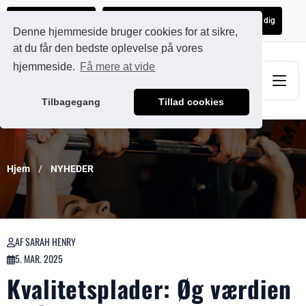
Ads@qdmodun.com
Få et uforpligtende tilbud skræddersyet til dig
Denne hjemmeside bruger cookies for at sikre,
at du får den bedste oplevelse på vores
hjemmeside.
Få mere at vide
Tilbagegang
Tillad cookies
Hjem
NYHEDER
AF SARAH HENRY
5. MAR. 2025
Kvalitetsplader: Øg værdien