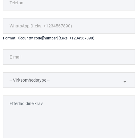
Format: +[country code][number] (f.eks. +1234567890)