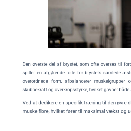
Avancerede teknikker
Konklusion
FAQ om træning af øvre bryst
Den øverste del af brystet, som ofte overses til fo
spiller en afgørende rolle for brystets samlede æste
overordnede form, afbalancerer muskelgrupper o
skubbekraft og overkropsstyrke, hvilket gavner både 
Ved at dedikere en specifik træning til den øvre d
muskelfibre, hvilket fører til maksimal vækst og u