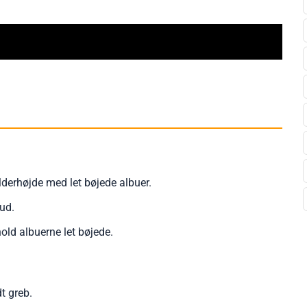
erhøjde med let bøjede albuer.
ud.
old albuerne let bøjede.
t greb.