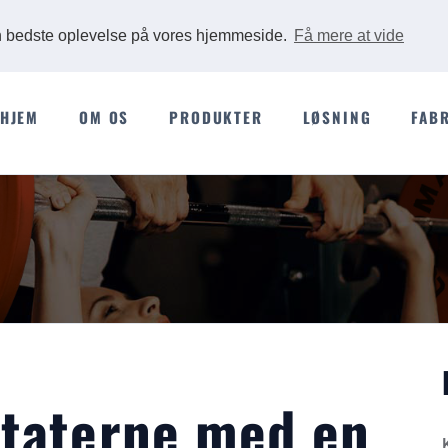
Ads
en bedste oplevelse på vores hjemmeside.
Få mere at vide
HJEM
OM OS
PRODUKTER
LØSNING
FAB
taterne med en