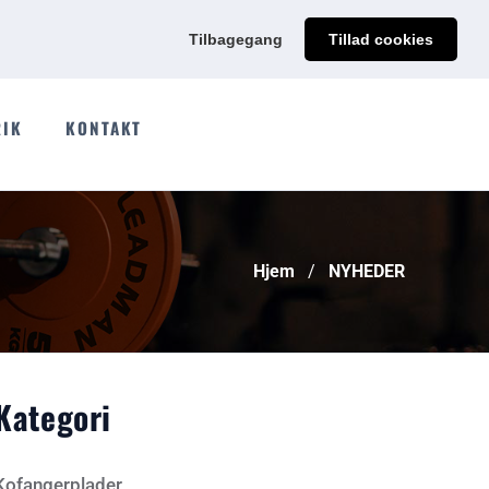
@qdmodun.com
Få et uforpligtende tilbud skræddersyet til dig
Tilbagegang
Tillad cookies
RIK
KONTAKT
Hjem
NYHEDER
Kategori
Kofangerplader