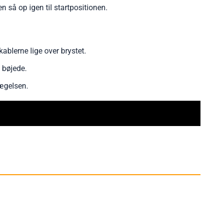
 så op igen til startpositionen.
blerne lige over brystet.
 bøjede.
ægelsen.