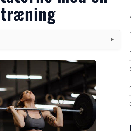
ttræning
▼