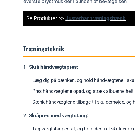
øverste brystmuskler i bunden af bevægelsen.
Se Produkter >>.
Justerbar træningsbænk
Træningsteknik
1. Skrå håndvægtspres:
Læg dig på bænken, og hold håndvægtene i skuld
Pres håndvægtene opad, og stræk albuerne helt 
Sænk håndvægtene tilbage til skulderhøjde, og h
2. Skråpres med vægtstang:
Tag vægtstangen af, og hold den i et skulderbred