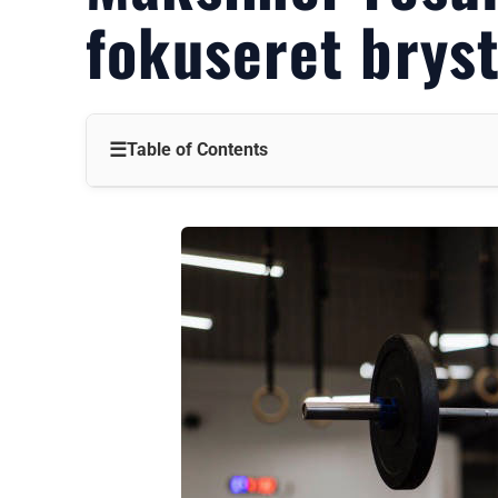
fokuseret brys
☰
Table of Contents
Valg af øvelse
Træningsteknik
Set- og rep-ordninger
Træningsstruktur
Hyppighed og variation
Ernæring og restitution
Almindelige fejltagelser