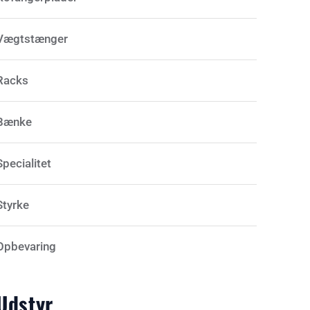
Vægtstænger
Racks
Bænke
Specialitet
Styrke
Opbevaring
Udstyr