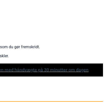
n som du gør fremskridt.
skler.
ken med håndvægte på 30 minutter om dagen