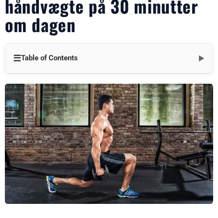
håndvægte på 30 minutter
om dagen
☰
Table of Contents
▼
Forstå det grundlæggende i styrketræning med håndvægte
Sådan vælger du de rigtige håndvægte til dine mål
Opvarmning: Forbered din krop på maksimal styrkefremgang
Vigtige håndvægtsøvelser til at opbygge styrke
Skab et 30-minutters træningsprogram med håndvægte
Tips til at maksimere din 30-minutters træning
Ernæring og restitution: Brændstof til din styrke-rejse