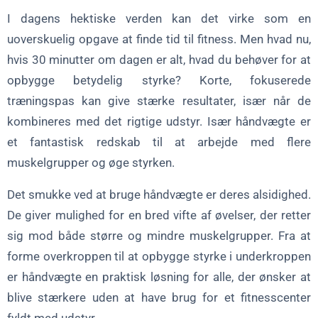
Almindelige fejl, du skal undgå, når du bruger håndvægte til
I dagens hektiske verden kan det virke som en
styrke
uoverskuelig opgave at finde tid til fitness. Men hvad nu,
hvis 30 minutter om dagen er alt, hvad du behøver for at
Konklusion: Vær konsekvent og se resultaterne
opbygge betydelig styrke? Korte, fokuserede
Ofte stillede spørgsmål om styrketræning med håndvægte
træningspas kan give stærke resultater, især når de
kombineres med det rigtige udstyr. Især håndvægte er
et fantastisk redskab til at arbejde med flere
muskelgrupper og øge styrken.
Det smukke ved at bruge håndvægte er deres alsidighed.
De giver mulighed for en bred vifte af øvelser, der retter
sig mod både større og mindre muskelgrupper. Fra at
forme overkroppen til at opbygge styrke i underkroppen
er håndvægte en praktisk løsning for alle, der ønsker at
blive stærkere uden at have brug for et fitnesscenter