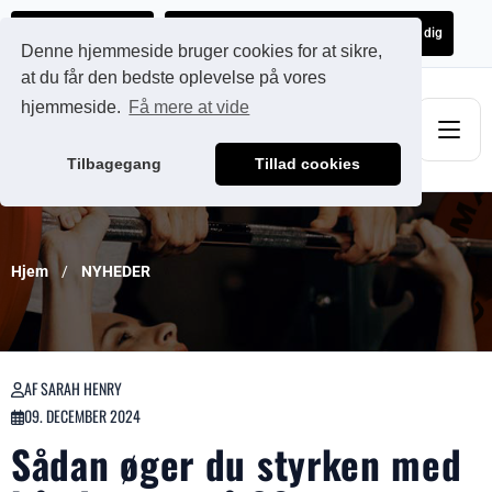
Ads@qdmodun.com
Få et uforpligtende tilbud skræddersyet til dig
Denne hjemmeside bruger cookies for at sikre,
at du får den bedste oplevelse på vores
hjemmeside.
Få mere at vide
Tilbagegang
Tillad cookies
Hjem
NYHEDER
AF SARAH HENRY
09. DECEMBER 2024
Sådan øger du styrken med