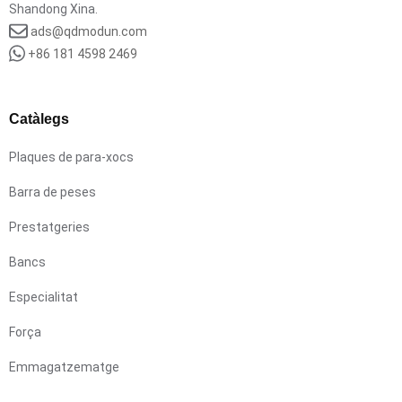
Shandong Xina.
ads@qdmodun.com
+86 181 4598 2469
Catàlegs
Plaques de para-xocs
Barra de peses
Prestatgeries
Bancs
Especialitat
Força
Emmagatzematge