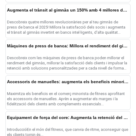
Augmenta el trànsit al gimnàs un 150% amb 4 millores de press de banca
Descobreix quatre millores revolucionàries per al teu gimnàs de
press de banca el 2025! Millora la satisfacció dels socis i augmenta
el trànsit al gimnàs invertint en bancs intel·ligents, d'alta qualitat...
Màquines de press de banca: Millora el rendiment del gimnàs
Descobreix com les màquines de press de banca poden millorar el
rendiment del gimnàs, millorar la satisfacció dels clients i impulsar la
retenció amb solucions personalitzades per a cada nivell de forma
física...
Accessoris de manuelles: augmenta els beneficis minoristes
Maximitza els beneficis en el comerç minorista de fitness aprofitant
els accessoris de manuelles. Aprèn a augmentar els marges i la
fidelització dels clients amb complements essencials...
Equipament de força del core: Augmenta la retenció del gimnàs
IntroduccióEn el món del fitness, que canvia de ritme, aconseguir que
els clients tornin és...