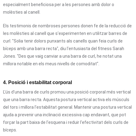
especialment beneficiosa per a les persones amb dolor o
molèsties al canell.
Els testimonis de nombroses persones donen fe de la reducció de
les molèsties al canell que s'experimenten en utilitzar barres de
curl. "Solia tenir dolors punxants als canells quan feia curls de
bíceps amb una barra recta", diu l'entusiasta del fitness Sarah
Jones. "Des que vaig canviar a una barra de curl, he notat una
millora notable en els meus nivells de comoditat".
4. Posició i estabilitat corporal
L'ús d'una barra de curls promou una posició corporal més vertical
que una barra recta. Aquesta postura vertical activa els músculs
del tors i millora l'estabilitat general. Mantenir una postura vertical
ajuda a prevenir una inclinació excessiva cap endavant, que pot
forçar la part baixa de l'esquena i reduir l'efectivitat dels curls de
bíceps.