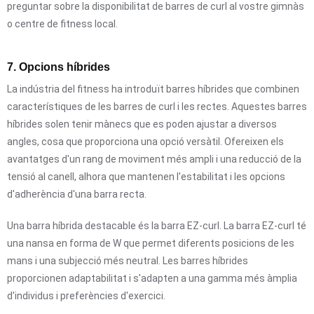
preguntar sobre la disponibilitat de barres de curl al vostre gimnàs
o centre de fitness local.
7. Opcions híbrides
La indústria del fitness ha introduït barres híbrides que combinen
característiques de les barres de curl i les rectes. Aquestes barres
híbrides solen tenir mànecs que es poden ajustar a diversos
angles, cosa que proporciona una opció versàtil. Ofereixen els
avantatges d'un rang de moviment més ampli i una reducció de la
tensió al canell, alhora que mantenen l'estabilitat i les opcions
d'adherència d'una barra recta.
Una barra híbrida destacable és la barra EZ-curl. La barra EZ-curl té
una nansa en forma de W que permet diferents posicions de les
mans i una subjecció més neutral. Les barres híbrides
proporcionen adaptabilitat i s'adapten a una gamma més àmplia
d'individus i preferències d'exercici.