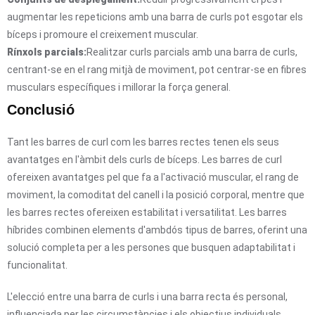
augmentar les repeticions amb una barra de curls pot esgotar els
bíceps i promoure el creixement muscular.
Rínxols parcials:
Realitzar curls parcials amb una barra de curls,
centrant-se en el rang mitjà de moviment, pot centrar-se en fibres
musculars específiques i millorar la força general.
Conclusió
Tant les barres de curl com les barres rectes tenen els seus
avantatges en l'àmbit dels curls de bíceps. Les barres de curl
ofereixen avantatges pel que fa a l'activació muscular, el rang de
moviment, la comoditat del canell i la posició corporal, mentre que
les barres rectes ofereixen estabilitat i versatilitat. Les barres
híbrides combinen elements d'ambdós tipus de barres, oferint una
solució completa per a les persones que busquen adaptabilitat i
funcionalitat.
L'elecció entre una barra de curls i una barra recta és personal,
influenciada per les circumstàncies i els objectius individuals.