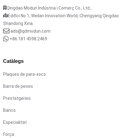
Qingdao Modun Indústria i Comerç Co., Ltd.,
Edifici No.1, Weilan Innovation World, Chengyang Qingdao
Shandong Xina.
ads@qdmodun.com
+86 181 4598 2469
Catàlegs
Plaques de para-xocs
Barra de peses
Prestatgeries
Bancs
Especialitat
Força