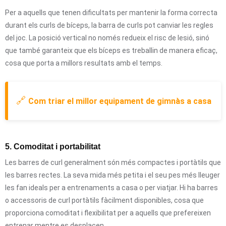
Per a aquells que tenen dificultats per mantenir la forma correcta
durant els curls de bíceps, la barra de curls pot canviar les regles
del joc. La posició vertical no només redueix el risc de lesió, sinó
que també garanteix que els bíceps es treballin de manera eficaç,
cosa que porta a millors resultats amb el temps.
🔗
Com triar el millor equipament de gimnàs a casa
5. Comoditat i portabilitat
Les barres de curl generalment són més compactes i portàtils que
les barres rectes. La seva mida més petita i el seu pes més lleuger
les fan ideals per a entrenaments a casa o per viatjar. Hi ha barres
o accessoris de curl portàtils fàcilment disponibles, cosa que
proporciona comoditat i flexibilitat per a aquells que prefereixen
entrenar mentre es desplacen.