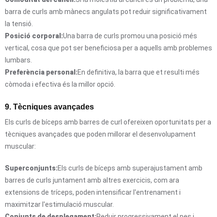
barra de curls amb mànecs angulats pot reduir significativament
la tensió.
Posició corporal:
Una barra de curls promou una posició més
vertical, cosa que pot ser beneficiosa per a aquells amb problemes
lumbars.
Preferència personal:
En definitiva, la barra que et resulti més
còmoda i efectiva és la millor opció.
9. Tècniques avançades
Els curls de bíceps amb barres de curl ofereixen oportunitats per a
tècniques avançades que poden millorar el desenvolupament
muscular:
Superconjunts:
Els curls de bíceps amb superajustament amb
barres de curls juntament amb altres exercicis, com ara
extensions de tríceps, poden intensificar l'entrenament i
maximitzar l'estimulació muscular.
Conjunts de desplegament:
Reduir progressivament el pes i