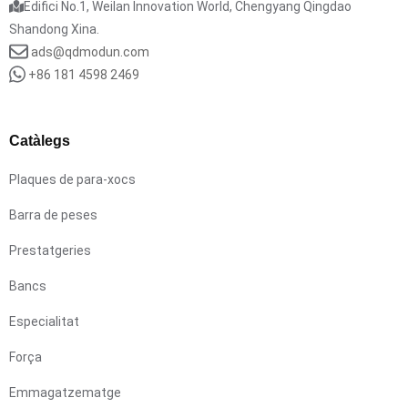
Edifici No.1, Weilan Innovation World, Chengyang Qingdao
Shandong Xina.
ads@qdmodun.com
+86 181 4598 2469
Catàlegs
Plaques de para-xocs
Barra de peses
Prestatgeries
Bancs
Especialitat
Força
Emmagatzematge