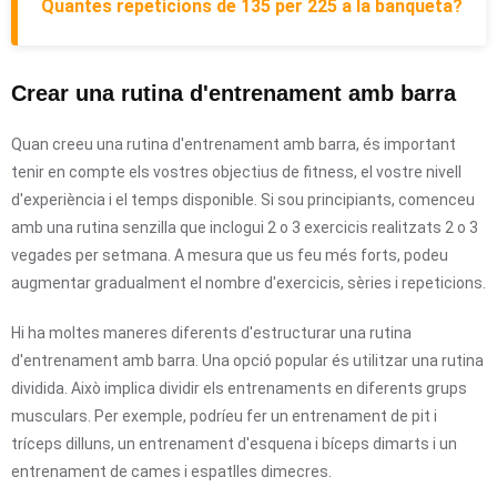
Quantes repeticions de 135 per 225 a la banqueta?
Crear una rutina d'entrenament amb barra
Quan creeu una rutina d'entrenament amb barra, és important
tenir en compte els vostres objectius de fitness, el vostre nivell
d'experiència i el temps disponible. Si sou principiants, comenceu
amb una rutina senzilla que inclogui 2 o 3 exercicis realitzats 2 o 3
vegades per setmana. A mesura que us feu més forts, podeu
augmentar gradualment el nombre d'exercicis, sèries i repeticions.
Hi ha moltes maneres diferents d'estructurar una rutina
d'entrenament amb barra. Una opció popular és utilitzar una rutina
dividida. Això implica dividir els entrenaments en diferents grups
musculars. Per exemple, podríeu fer un entrenament de pit i
tríceps dilluns, un entrenament d'esquena i bíceps dimarts i un
entrenament de cames i espatlles dimecres.