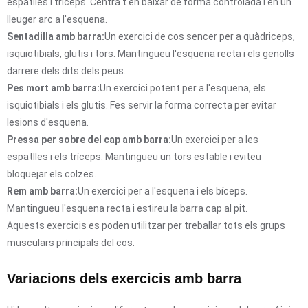
espatlles i tríceps. Centra't en baixar de forma controlada i en un
lleuger arc a l'esquena.
Sentadilla amb barra:
Un exercici de cos sencer per a quàdriceps,
isquiotibials, glutis i tors. Mantingueu l'esquena recta i els genolls
darrere dels dits dels peus.
Pes mort amb barra:
Un exercici potent per a l'esquena, els
isquiotibials i els glutis. Fes servir la forma correcta per evitar
lesions d'esquena.
Pressa per sobre del cap amb barra:
Un exercici per a les
espatlles i els tríceps. Mantingueu un tors estable i eviteu
bloquejar els colzes.
Rem amb barra:
Un exercici per a l'esquena i els bíceps.
Mantingueu l'esquena recta i estireu la barra cap al pit.
Aquests exercicis es poden utilitzar per treballar tots els grups
musculars principals del cos.
Variacions dels exercicis amb barra