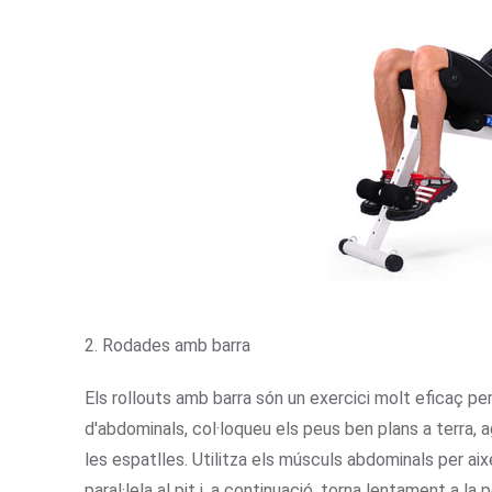
2. Rodades amb barra
Els rollouts amb barra són un exercici molt eficaç pe
d'abdominals, col·loqueu els peus ben plans a terra, 
les espatlles. Utilitza els músculs abdominals per aix
paral·lela al pit i, a continuació, torna lentament a la po