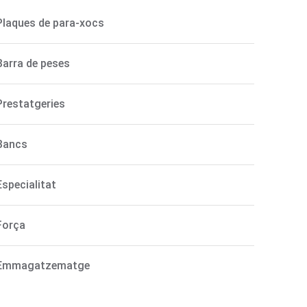
Plaques de para-xocs
Barra de peses
Prestatgeries
Bancs
Especialitat
Força
Emmagatzematge