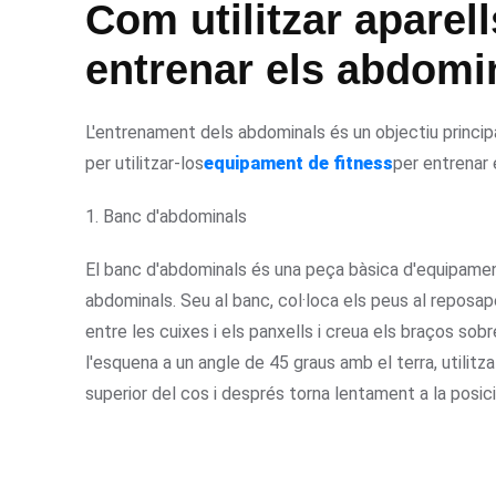
Com utilitzar aparell
entrenar els abdomi
L'entrenament dels abdominals és un objectiu principa
per utilitzar-los
equipament de fitness
per entrenar 
1. Banc d'abdominals
El banc d'abdominals és una peça bàsica d'equipament
abdominals. Seu al banc, col·loca els peus al reposap
entre les cuixes i els panxells i creua els braços sobr
l'esquena a un angle de 45 graus amb el terra, utilitz
superior del cos i després torna lentament a la posició