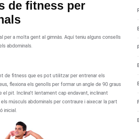
s de fitness per
nals
l per a molta gent al gimnàs. Aquí teniu alguns consells
els abdominals.
 de fitness que es pot utilitzar per entrenar els
eus, flexiona els genolls per formar un angle de 90 graus
e el pit. Inclina't lentament cap endavant, inclinant
a els músculs abdominals per contraure i aixecar la part
 inicial.