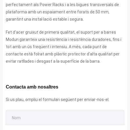
perfectament als Power Racks i a les bigues transversals de
plataforma amb un espaiament entre forats de 50 mm,
garantint una instal·lació estable i segura.
Fet d'acer gruixut de primera qualitat, el suport per a barres
Modun garanteix una resistència i resistència duradores, fins i
tot amb un ús freqüent i intensiu. A més, cada punt de
contacte està folrat amb plàstic protector d'alta qualitat per
evitar ratllades i desgast a la superfície de la barra.
Contacta amb nosaltres
Si us plau, ompliu el formulari següent per enviar-nos-el.