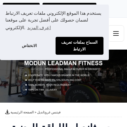
احصل على عرض سعر مخصص لك
Ads@qdmodun.com
يستخدم هذا الموقع الإلكتروني ملفات تعريف الارتباط
لضمان حصولك على أفضل تجربة على موقعنا
اعرف المزيد
الإلكتروني.
السماح بملفات تعريف
الانخفاض
الارتباط
فيتنس غروثانديل
>
الصفحة الرئيسية
جروثانديل اللياقة البدنية -