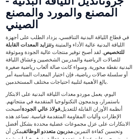
المصنع والمورد والمصنع
الصيني
في قطاع اللياقة البدنية التنافسي، يزداد الطلب على أجهزة
اللياقة البدنية عالية الأداء والمتينة و
تتزايد المعدات القابلة
للتخصيص
. لقد أصبح توفير منتجات عالية الجودة وموثوقة
للصالات الرياضية والمدربين الشخصيين وعشاق اللياقة
البدنية نقطة محورية. وسواء كانت صالة ألعاب رياضية صغيرة
أو سلسلة صالات رياضية، فإن اختيار المعدات المناسبة أمر
بالغ الأهمية لتلبية احتياجات مختلف المستخدمين.
اليوم، يعمل موردو معدات اللياقة البدنية على الابتكار
باستمرار، ويدمجون التكنولوجيا المتقدمة في منتجاتهم.
أنظمة الأوزان القابلة للتعديل,
فولاذ عالي الجودة
أصبحت
الإطارات وآليات المقاومة المتقدمة قياسية. تساعد هذه
الابتكارات على عزل مجموعات عضلية محددة بشكل أفضل
وتحسين كفاءة التمرين.
مدربون متعددو الوظائف
يمكن أن
تمرن مجموعات عضلية متعددة بفعالية وتوفر خيارات شدة