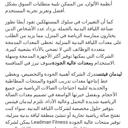
أنظمة الألوان، من الممكن تلبية متطلبات السوق بشكل
أفضل وتعزيز تجربة المستخدم.
كما أن التغييرات في سلوك المستهلكين تقود أيضًا تطور
صناعة اللياقة البدنية بالجملة. يزداد عدد الأشخاص الذين
يختارون ممارسة الرياضة في المنزل، مما يزيد من الطلب
على معدات اللياقة البدنية المنزلية. تحظى المعدات المدمجة
متعددة الوظائف التي لا تضحي بالأداء بشعبية كبيرة.
الشركات التي يمكنها توفير أكثر الأجهزة المدمجة وسهلة
سوف تبرز في المنافسة.
الاستخدام و
معدات عالية الجودة
ليدمان فيتنس
تدرك الشركة أهمية الجودة والتخصيص، ويغطي
خط إنتاجها معدات تدريب القوة والمنتجات المطاطية
والحديدية لتلبية احتياجات الصالات الرياضية من جميع
الأحجام. وبفضل خبرتها الواسعة في تصميم معدات الصالة
الرياضية شديدة التحمل وعالية الأداء، تلتزم ليدمان فيتنس
بتوفير حلول مخصصة لشركات اللياقة البدنية. سواء كنت
تفتتح صالة رياضية تجارية أو تنشئ منطقة لياقة بدنية منزلية،
يمكن لشركة Leadman Fitness توفير منتجات عالية الجودة