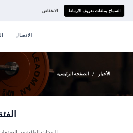
احصل على عرض سعر مخصص لك
Ads@qdmodun.com
السماح بملفات تعريف الارتباط
الانخفاض
الاتصال
ال
الأخبار
الصفحة الرئيسية
الفئة
اللوحات الواقية من الصدمات