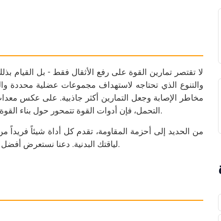
لا تقتصر تمارين القوة على رفع الأثقال فقط - بل القيام بذلك
والتنوع الذي تحتاجه لاستهداف مجموعات عضلية محددة وال
مخاطر الإصابة وجعل التمارين أكثر جاذبية. على عكس معدات ت
التحمل، فإن أدوات القوة تتمحور حول بناء القوة والمرونة، مما يجعلها ضرورية لخطة لياقة بدنية متوازنة.
من الحديد إلى أحزمة المقاومة، تقدم كل أداة شيئاً فريداً 
لياقتك البدنية. دعنا نستعرض أفضل أدوات تمارين القوة التي يمكن أن تغير روتينك الرياضي.