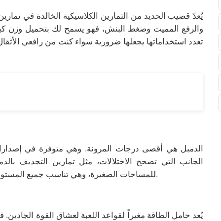
يُعدّ قضيب الحديد من التمارين الكلاسيكية الخالدة في تماري
والرفع المميت وضغط البنش، فهو يسمح لك بتحميل وزن كب
تعدد استخداماتها يجعلها ضرورية سواء كنت من رافعي الأثقال
الدمبل هي أقصى درجات المرونة. وهي متوفرة في إصدارات ثا
الجانب التي تصحح الاختلالات، مثل تمارين التجديف بالدمب
للمساحات الصغيرة، وهي تناسب جميع المستويات - أوزان خفيفة للمبتدئين وأثقل للرافعين المتقدمين.
يُعد حامل الطاقة مغيراً لقواعد اللعبة لعشاق القوة الجادين. فهو