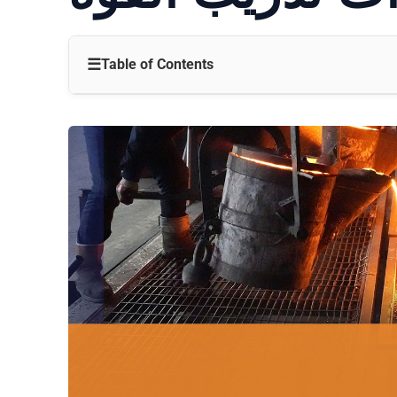
☰
Table of Contents
مقدمة
أهمية أدوات تدريب القوة
أفضل أدوات تدريب القوة
1. الحديد
2. دمبلز
3. رفوف الطاقة
4. أجراس الكيتلبيل
5. أشرطة المقاومة
كيفية استخدام هذه الأدوات بفعالية