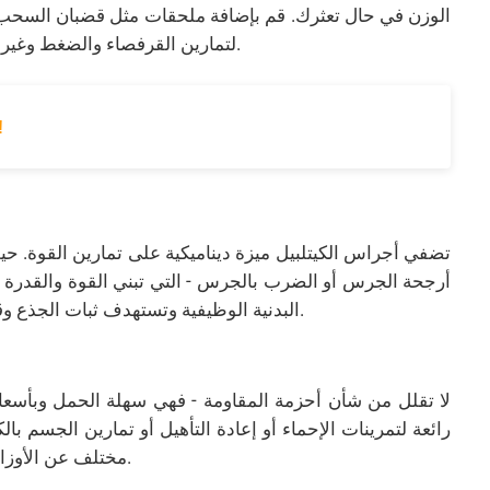
الوزن في حال تعثرك. قم بإضافة ملحقات مثل قضبان السح
لتمارين القرفصاء والضغط وغيرها. إنه حجر الزاوية في أي إعداد لصالة الألعاب الرياضية.
أطقم الدمبل بالجملة: الجودة وال
تضفي أجراس الكيتلبيل ميزة ديناميكية على تمارين القوة. ح
أرجحة الجرس أو الضرب بالجرس - التي تبني القوة والقدرة عل
البدنية الوظيفية وتستهدف ثبات الجذع وقوة القبضة بطرق لا تستطيع الأوزان التقليدية القيام بها.
لا تقلل من شأن أحزمة المقاومة - فهي سهلة الحمل وبأسعا
رائعة لتمرينات الإحماء أو إعادة التأهيل أو تمارين الجسم 
مختلف عن الأوزان الحرة. إنها إضافة رائعة للسفر أو المساحات الصغيرة.