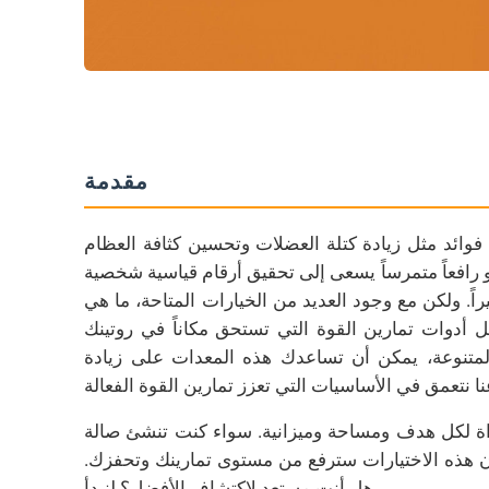
الأسئلة الشائعة حول أدوات تدريب القوة
ما الأداة الأفضل للمبتدئين؟
هل أحتاج إلى كل هذه الأدوات؟
كيف أخزن أدوات تدريب القوة؟
مقدمة
هل يمكن لهذه الأدوات أن تعمل في المساحات الصغيرة؟
الخاتمة
م فوائد مثل زيادة كتلة العضلات وتحسين كثافة العظام
هز للارتقاء بعلامتك التجارية مع اللوحات المخصصة للمصدات؟
أو رافعاً متمرساً يسعى إلى تحقيق أرقام قياسية شخصية
راً. ولكن مع وجود العديد من الخيارات المتاحة، ما هي
أدوات تمارين القوة التي تستحق مكاناً في روتينك
المتنوعة، يمكن أن تساعدك هذه المعدات على زيادة
داة لكل هدف ومساحة وميزانية. سواء كنت تنشئ صالة
ن هذه الاختيارات سترفع من مستوى تمارينك وتحفزك.
هل أنت مستعد لاكتشاف الأفضل؟ لنبدأ.