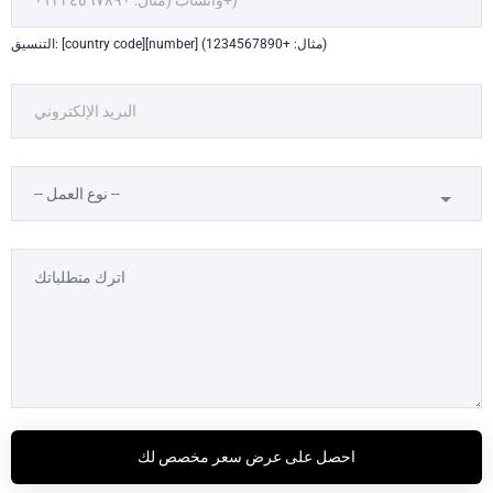
التنسيق: [country code][number] (مثال: +1234567890)
احصل على عرض سعر مخصص لك