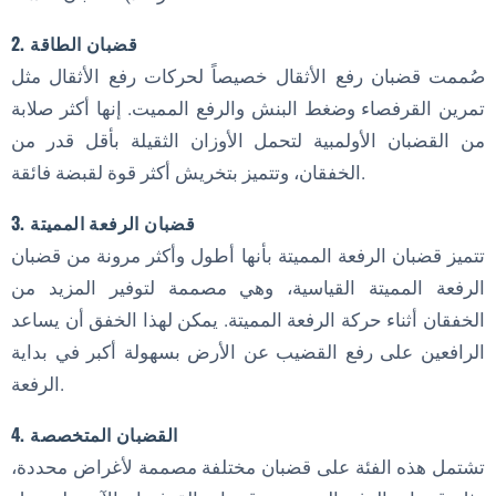
4. بيئة التدريب
2. قضبان الطاقة
أهمية خدمة الحديد المناسبة
صُممت قضبان رفع الأثقال خصيصاً لحركات رفع الأثقال مثل
1. السلامة
تمرين القرفصاء وضغط البنش والرفع المميت. إنها أكثر صلابة
من القضبان الأولمبية لتحمل الأوزان الثقيلة بأقل قدر من
2. الأداء
الخفقان، وتتميز بتخريش أكثر قوة لقبضة فائقة.
3. طول العمر
3. قضبان الرفعة المميتة
4. النظافة الصحية
خيارات خدمة الحديد الاحترافية
تتميز قضبان الرفعة المميتة بأنها أطول وأكثر مرونة من قضبان
الرفعة المميتة القياسية، وهي مصممة لتوفير المزيد من
1. خدمات إعادة التجعيد
الخفقان أثناء حركة الرفعة المميتة. يمكن لهذا الخفق أن يساعد
2. استبدال الجلبة/المحمل
الرافعين على رفع القضيب عن الأرض بسهولة أكبر في بداية
3. إعادة الطلاء
الرفعة.
4. الاستقامة
4. القضبان المتخصصة
الخلاصة: الاستثمار في الجودة والصيانة
تشتمل هذه الفئة على قضبان مختلفة مصممة لأغراض محددة،