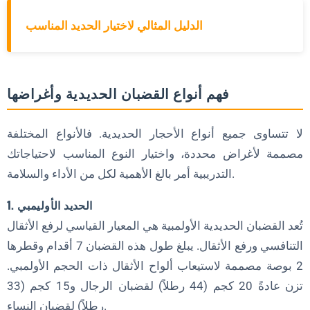
الدليل المثالي لاختيار الحديد المناسب
الأسئلة الشائعة حول خدمة الحديد الموثوقة
1. كم مرة يجب أن أنظف قضيب الحديد الخاص بي؟
2. ما هي أفضل طريقة لتخزين الحديد؟
فهم أنواع القضبان الحديدية وأغراضها
3. هل يمكنني استخدام WD-40 على قضيب الحديد؟
4. كيف أعرف ما إذا كان الحديد مثنيًا؟
لا تتساوى جميع أنواع الأحجار الحديدية. فالأنواع المختلفة
مصممة لأغراض محددة، واختيار النوع المناسب لاحتياجاتك
5. ما الفرق بين البطانات والمحامل في الأكمام الحديدية؟
التدريبية أمر بالغ الأهمية لكل من الأداء والسلامة.
6. ما المبلغ الذي يجب أن أنفقه على الحديد عالي الجودة؟
1. الحديد الأوليمبي
7. هل يمكنني استخدام قضيب الحديد الأولمبي في رفع الأثقال؟
اختيار الحديد المناسب لاحتياجاتك
تُعد القضبان الحديدية الأولمبية هي المعيار القياسي لرفع الأثقال
التنافسي ورفع الأثقال. يبلغ طول هذه القضبان 7 أقدام وقطرها
1. أهداف التدريب
2 بوصة مصممة لاستيعاب ألواح الأثقال ذات الحجم الأولمبي.
2. مستوى الخبرة
تزن عادةً 20 كجم (44 رطلاً) لقضبان الرجال و15 كجم (33
3. الميزانية
رطلاً) لقضبان النساء.