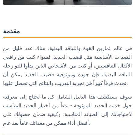
4. الإنهاء
5. سوط
صيانة القضيب الحديدي: الحفاظ على قضيبك في أفضل حالة
مقدمة
1. التنظيف المنتظم
في عالم تمارين القوة واللياقة البدنية، هناك عدد قليل من
2. التخزين المناسب
المعدات الأساسية مثل قضيب الحديد. فسواء كنت من رافعي
3. التشحيم
الأثقال التنافسيين، أو كنت من الأشخاص الذين بدأوا للتو رحلة
4. الوقاية من الصدأ
اللياقة البدنية، فإن جودة وموثوقية قضيب الحديد يمكن أن
مشاكل الحديد الشائعة وحلولها
تحدث فرقاً كبيراً في تجربة التدريب والنتائج التي تحصل عليها.
1. الأكمام لا تدور بسلاسة
سوف يستكشف هذا الدليل الشامل كل ما تحتاج إلى معرفته
2. تشكيل الصدأ
حول خدمة الحديد الموثوقة - بدءاً من اختيار الحديد المناسب
لاحتياجاتك إلى الصيانة المناسبة، وكيفية ضمان حصولك على
3. قضيب مثني
أفضل أداء ممكن من معداتك عاماً بعد عام.
4. أطواق فضفاضة
متى تستبدل قضيبك الحديدي