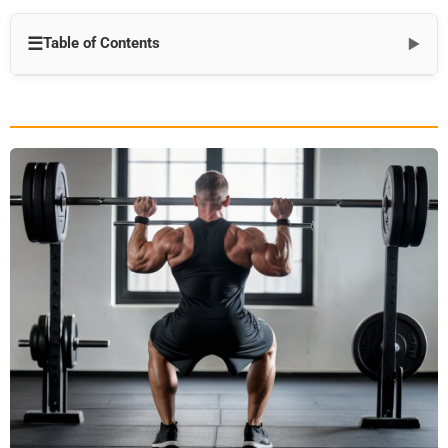
☰
Table of Contents
▼
مقدمة
فهم أنواع القضبان الحديدية وأغراضها
1. الحديد الأوليمبي
2. قضبان الطاقة
3. قضبان الرفعة المميتة
4. القضبان المتخصصة
الملامح الرئيسية للعضلات عالية الجودة
1. كنورلينج
2. دوران الأكمام
3. قوة الشد