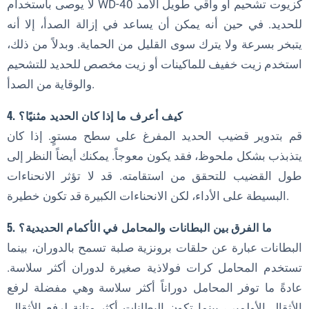
لا يوصى باستخدام WD-40 كزيوت تشحيم أو واقي طويل الأمد
للحديد. في حين أنه يمكن أن يساعد في إزالة الصدأ، إلا أنه
يتبخر بسرعة ولا يترك سوى القليل من الحماية. وبدلاً من ذلك،
استخدم زيت خفيف للماكينات أو زيت مخصص للحديد للتشحيم
والوقاية من الصدأ.
4. كيف أعرف ما إذا كان الحديد مثنيًا؟
قم بتدوير قضيب الحديد المفرغ على سطح مستوٍ. إذا كان
يتذبذب بشكل ملحوظ، فقد يكون معوجاً. يمكنك أيضاً النظر إلى
طول القضيب للتحقق من استقامته. قد لا تؤثر الانحناءات
البسيطة على الأداء، لكن الانحناءات الكبيرة قد تكون خطيرة.
5. ما الفرق بين البطانات والمحامل في الأكمام الحديدية؟
البطانات عبارة عن حلقات برونزية صلبة تسمح بالدوران، بينما
تستخدم المحامل كرات فولاذية صغيرة لدوران أكثر سلاسة.
عادةً ما توفر المحامل دوراناً أكثر سلاسة وهي مفضلة لرفع
الأثقال الأولمبي، بينما تكون البطانات أكثر متانة لرفع الأثقال.