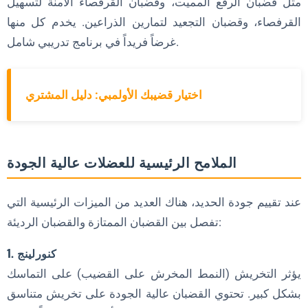
هل أنت مستعد للارتقاء بتدريباتك مع الحديد الممتاز؟
مثل قضبان الرفع المميت، وقضبان القرفصاء الآمنة لتسهيل
القرفصاء، وقضبان التجعيد لتمارين الذراعين. يخدم كل منها
غرضاً فريداً في برنامج تدريبي شامل.
اختيار قضيبك الأولمبي: دليل المشتري
الملامح الرئيسية للعضلات عالية الجودة
عند تقييم جودة الحديد، هناك العديد من الميزات الرئيسية التي
تفصل بين القضبان الممتازة والقضبان الرديئة:
1. كنورلينج
يؤثر التخريش (النمط المخرش على القضيب) على التماسك
بشكل كبير. تحتوي القضبان عالية الجودة على تخريش متناسق