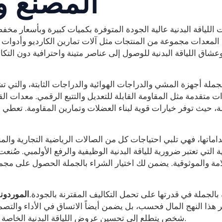
المصنع و
اللياقة البدنية عالية الجودة المتوفرة بكميات كبيرة وبأسعار مخفضة
المعدات مجموعة من المنتجات مثل آلات تمارين الكارديو وأدوات ا
عشاق اللياقة البدنية للوصول إلى عناصر متينة واحترافية دون التكال
جملة أجهزة المشي والدراجات الهوائية والدراجات الثابتة، والتي 
ت متقدمة مثل المقاومة القابلة للتعديل والتتبع الرقمي. معدات الق
ة، حيث توفر خيارات قوية لبناء العضلات وتمارين المقاومة. تعطي أف
اماتها، فهي تلبي احتياجات كل من الصالات الرياضية التجارية والمن
لتي تعتبر ضرورية للياقة البدنية الوظيفية والرفع الأولمبي. صُنع
مة والموثوقية. يضمن لك اختيار الشراء بالجملة الحصول على مجم
الجملة في قدرتها على تحمل التكاليف المقترنة بالجودة.
الموردون
غ
 هذا النهج المال فحسب، بل يضمن أيضاً الاتساق في الأداء والتصم
شخص يتطلع إلى تحسين عروض اللياقة البدنية الخاصة به، فإن معدات البيع بالجملة توفر حلاً فعالاً وعالي القيمة.