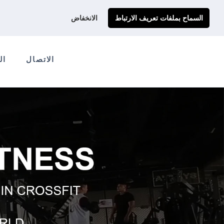
احصل على عرض سعر مخصص لك
Ads@qdmodun.com
السماح بملفات تعريف الارتباط
الانخفاض
الاتصال
ال