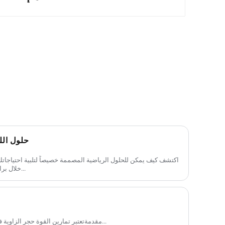
حلول الل
اكتشف كيف يمكن للحلول الرياضية المصممة خصيصاً لتلبية احتياجات
خلال برامج مخصصة ومعدات ملائمة لمتطلباتك...
مقدمةتعتبر تمارين القوة حجر الزاوية في اللياقة البدنية، حيث تقدم فوائد مثل...