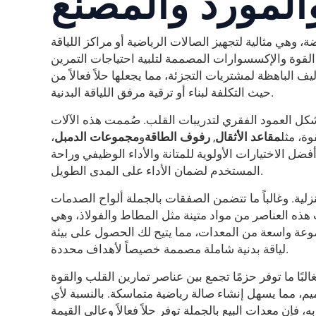
المورد والمصنع
، وهي مثالية لتجهيز الصالات الرياضية أو مراكز اللياقة
لقوة والإكسسوارات المصممة لتلبية احتياجات التمرين
يف الباهظة لمشتريات التجزئة، مما يجعلها حلاً فعالاً من
حيث التكلفة لبناء أو ترقية مرفق اللياقة البدنية.
تشكل العمود الفقري لتدريبات القلب. صُممت هذه الآلات
وة، مثل
مقاعد الأثقال
,
رفوف الطاقة
و
مجموعات الدمبل
،
ضل الاختيارات الأولوية للمتانة والأداء الوظيفي وراحة
المستخدم لضمان الأداء على المدى الطويل.
زلية. وغالباً ما تتضمن الصفقات بالجملة ألواح الصدمات
ت هذه العناصر من مواد متينة مثل المطاط والفولاذ، وهي
وعة واسعة من المعدات، مما يتيح لك الحصول على بيئة
لياقة بدنية شاملة مصممة خصيصاً لأهداف محددة.
البًا ما توفر حزمًا تجمع بين عناصر تمارين القلب والقوة
يم، مما يسهل إنشاء صالة رياضية متماسكة. بالنسبة لأي