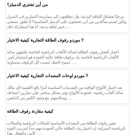
من أين تشتري الدمبلز؟
مرحبًا بعشاق اللياقة البدنية، هل تتطلعون إلى ممارسة التمارين في المنزل
ولكن لستم متأكدين من أين تحصلون على الدمبل المناسبة؟ لا تقلق، بصفتي
خبير لياقة بدنية، أنا هنا لمشاركة ذلك......
موردو رفوف الطاقة التجارية كيفية الاختيار？
اختيار أفضل رفوف الطاقة لصالة الألعاب الرياضية الخاصة بكتجهيز صالة
الألعاب الرياضية الخاصة بك برفوف طاقة عالية الجودة هو استثمار كبير.
لسوء الحظ، ليست كل الرفوف متساوية ......
موردو لوحات المصدات التجارية كيفية الاختيار？
يعد اختيار الألواح الواقية من الصدمات المناسبة أمرًا بالغ الأهمية لأي مالك
صالة ألعاب رياضية - فجودة الألواح تؤثر بشكل مباشر على تمارين أعضائك
وسلامتهم. مع وجود الكثير من البائعين......
كيفية مقارنة رفوف الطاقة
تعتبر رفوف الطاقة من المعدات الأساسية للصالات الرياضية والصالات
الرياضية المنزلية. إن اختيار رف الطاقة عالي الجودة مهم جداً لتدريب القوة
الآمن والفعال. هذا ......