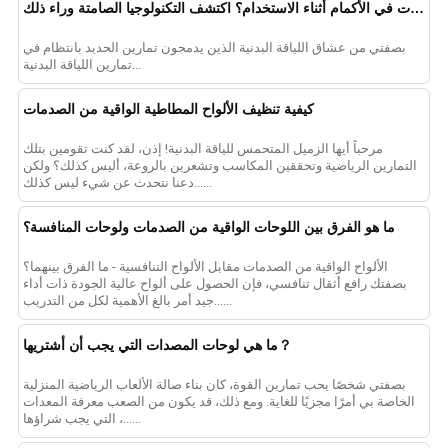
لماذا لا يوجد صوت في الأكمام أثناء الاستخدام؟ اكتشف التكنولوجيا الصامتة وراء ذلك
بصفتي من عشاق اللياقة البدنية الذين يدمجون تمارين الحديد بانتظام في
تمارين اللياقة البدنية...
كيفية تنظيف الألواح المطاطية الواقية من الصدمات
مرحباً أيها الزميل المتحمس للياقة البدنية! إذن، لقد كنت تقومين بتلك
التمارين الرياضية وتحققين المكاسب وتشعرين بالروعة، أليس كذلك؟ ولكن
دعنا نتحدث عن شيء ليس كذلك......
ما هو الفرق بين اللوحات الواقية من الصدمات ولوحات المنافسة؟
الألواح الواقية من الصدمات مقابل الألواح التنافسية - ما الفرق بينهما؟
بصفتك رافع أثقال تنافسي، فإن الحصول على ألواح عالية الجودة ذات أداء
جيد أمر بالغ الأهمية لكل من التدريب......
ما هي لوحات المصدات التي يجب أن أشتريها？
بصفتي شخصًا يحب تمارين القوة، كان بناء صالة الألعاب الرياضية المنزلية
الخاصة بي أمرًا مجزيًا للغاية. ومع ذلك، قد يكون من الصعب معرفة المعدات
التي يجب شراؤها ،......