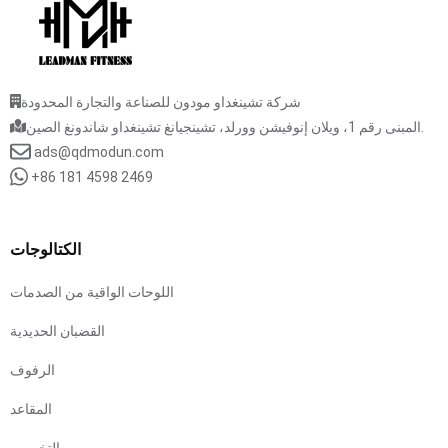
شركة تشينغداو مودون للصناعة والتجارة المحدودة
المبنى رقم 1، ويلان إنوفيشن وورلد، تشينجيانغ تشينغداو شاندونغ الصين.
ads@qdmodun.com
+86 181 4598 2469
الكتالوجات
اللوحات الواقية من الصدمات
القضبان الحديدية
الرفوف
المقاعد
التخصص