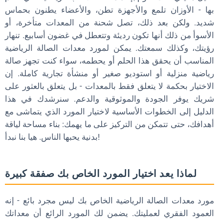
إثارة اهتمامك: لماذا الأمر أكثر من مجرد عتاد
بها - الأوزان تلمع والأجهزة تطن، والأعضاء يطنون بحماس
شديد. ولكن بعد ذلك، تصل شحنة من المعدات متأخرة، أو
التحفيز: بناء صالة الألعاب الرياضية الخاصة بك بثقة
الأسوأ من ذلك أنها تكون رديئة وتتعطل في غضون أسابيع. تنهار
الأسئلة الشائعة حول اختيار مورد معدات الصالة الرياضية
رؤيتك، وكذلك سمعتك. يمكن لمورد معدات الصالة الرياضية
المناسب أن يحقق هذا الحلم أو يحطمه، سواء كنت تجهز صالة
ما الذي يجب أن أبحث عنه في ضمان المورد؟
رياضية منزلية أو استوديو صغير أو منشأة تجارية كاملة. إن
كيف أعرف ما إذا كانت معدات المورد عالية الجودة؟
الاختيار بحكمة لا يتعلق فقط بالمعدات - بل يتعلق بالعثور على
شريك يوفر الجودة والموثوقية والدعم. سنرشدك في هذا
هل يمكنني التفاوض على الأسعار مع الموردين؟
الدليل إلى الخطوات الأساسية لاختيار المورد الذي يتماشى مع
ما أهمية التخصيص؟
أهدافك، حتى تتمكن من التركيز على ما يهمك: بناء مساحة لياقة
كم من الوقت يجب أن يستغرق التوصيل؟
بدنية يحبها الناس. هيا بنا نبدأ!
الاستجابة: اتخذ إجراءً الآن
هل أنت جاهز للارتقاء بعلامتك التجارية مع اللوحات المخصصة
لماذا يعد اختيار المورد الخاص بك صفقة كبيرة
للمصدات؟
مورد معدات الصالة الرياضية الخاص بك ليس مجرد بائع - إنه
العمود الفقري لعمليتك. يضمن لك المورد الرائع أن معداتك