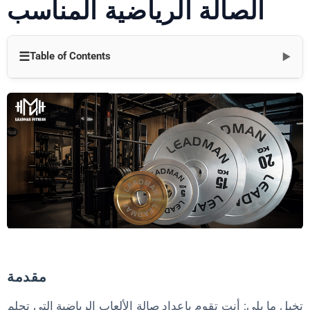
الصالة الرياضية المناسب
☰
Table of Contents
▼
لماذا يعد اختيار المورد الخاص بك صفقة كبيرة
كيفية اختيار مورد معدات الصالة الرياضية المناسب
1. تقييم احتياجات النادي الرياضي الخاص بك أولاً
2. إعطاء الأولوية للجودة والمتانة
3. تحقق من نطاق المنتج والتخصيص
4. تقييم الدعم والضمانات
5. السمعة البحثية والمراجعات
6. مقارنة التكاليف والقيمة
مقدمة
7. اختبار إمكانات الشراكة
تخيل ما يلي: أنت تقوم بإعداد صالة الألعاب الرياضية التي تحلم