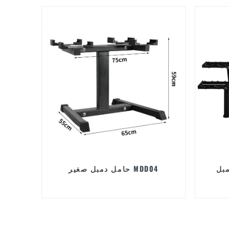
حامل دمبل صغير MDD04