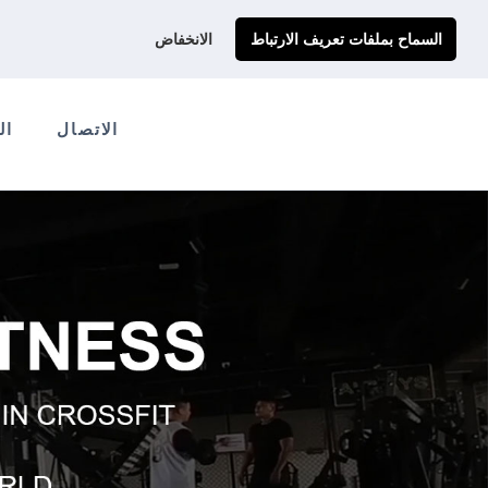
احصل على عرض سعر مخصص لك
Ads@qdmodun.com
السماح بملفات تعريف الارتباط
الانخفاض
الاتصال
ال