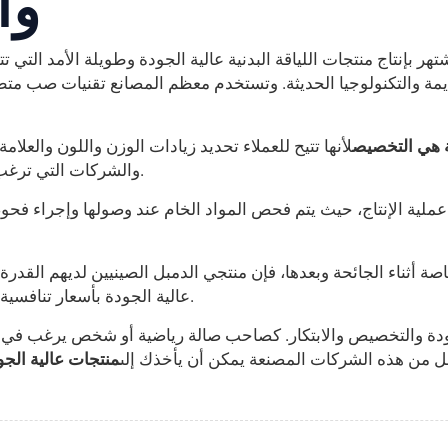
وا
تهر بإنتاج منتجات اللياقة البدنية عالية الجودة وطويلة الأمد التي
ديمة والتكنولوجيا الحديثة. وتستخدم معظم المصانع تقنيات صب مت
 هي التخصيص
لأنها تتيح للعملاء تحديد زيادات الوزن واللون والعلام
والشركات التي ترغب في إنشاء هويات فريدة لسلع اللياقة البدنية الخاصة بها.
عملية الإنتاج، حيث يتم فحص المواد الخام عند وصولها وإجراء فحو
اصة أثناء الجائحة وبعدها، فإن منتجي الدمبل الصينيين لديهم القدر
عالية الجودة بأسعار تنافسية يجعلهم خيارات مثالية لتجار التجزئة والموزعين الدوليين.
جودة والتخصيص والابتكار. كصاحب صالة رياضية أو شخص يرغب في تر
ل من هذه الشركات المصنعة يمكن أن يأخذك إلى
منتجات عالية الجو