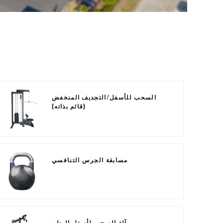
السحب للأسفل/التجديف المنخفض
(قائم بذاته)
مسابقة الجرس التنافسي
آلة السحب لأسفل البطن