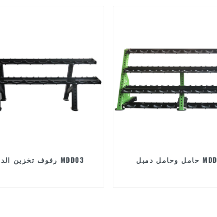
مل دمبل MDD02
رفوف تخزين الدمبل MDD03