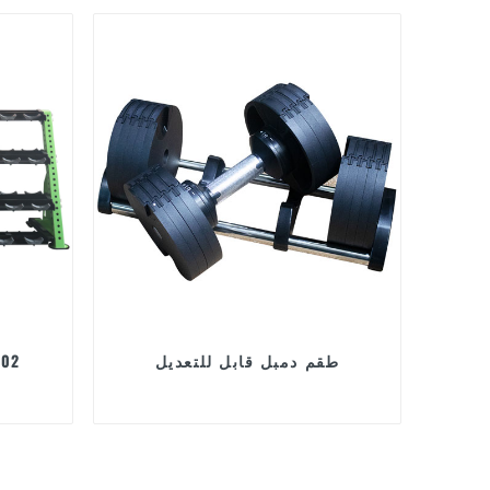
طقم دمبل قابل للتعديل
حامل وحا