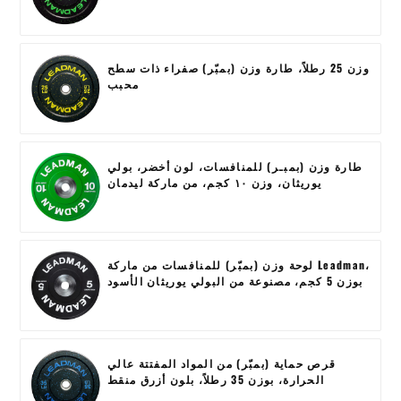
وزن 25 رطلاً، طارة وزن (بمبّر) صفراء ذات سطح
محبب
طارة وزن (بمبـر) للمنافسات، لون أخضر، بولي
يوريثان، وزن ١٠ كجم، من ماركة ليدمان
لوحة وزن (بمبّر) للمنافسات من ماركة Leadman،
بوزن 5 كجم، مصنوعة من البولي يوريثان الأسود
قرص حماية (بمبّر) من المواد المفتتة عالي
الحرارة، بوزن 35 رطلاً، بلون أزرق منقط