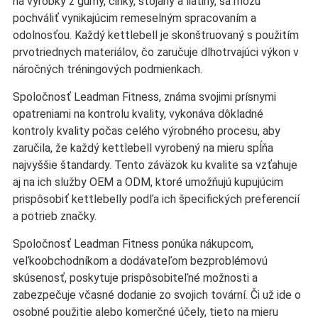
na výrobky z gumy, činky, stojany a liatiny, sa môžu
pochváliť vynikajúcim remeselným spracovaním a
odolnosťou. Každý kettlebell je skonštruovaný s použitím
prvotriednych materiálov, čo zaručuje dlhotrvajúci výkon v
náročných tréningových podmienkach.
Spoločnosť Leadman Fitness, známa svojimi prísnymi
opatreniami na kontrolu kvality, vykonáva dôkladné
kontroly kvality počas celého výrobného procesu, aby
zaručila, že každý kettlebell vyrobený na mieru spĺňa
najvyššie štandardy. Tento záväzok ku kvalite sa vzťahuje
aj na ich služby OEM a ODM, ktoré umožňujú kupujúcim
prispôsobiť kettlebelly podľa ich špecifických preferencií
a potrieb značky.
Spoločnosť Leadman Fitness ponúka nákupcom,
veľkoobchodníkom a dodávateľom bezproblémovú
skúsenosť, poskytuje prispôsobiteľné možnosti a
zabezpečuje včasné dodanie zo svojich tovární. Či už ide o
osobné použitie alebo komerčné účely, tieto na mieru