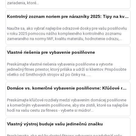
zariadenia, ktoré...
Kontrolný zoznam noriem pre nárazníky 2025: Tipy na kvalitu
Naučte sa, ako vybrať najlepšie odrazové dosky pre vašu posilňovňu
v roku 2025 pomocou nášho komplexného kontrolného zoznamu
zameraného na normy IWF, kvalitu materiálu, hodnotenie odrazu,
an......
Vlastné riešenia pre vybavenie posilňovne
Preskúmajte vlastné riešenia vybavenia posilňovne a vytvorte
jedinečný fitnes priestor, ktorý priláka a udrží si klientov. Prispôsobte
všetko od Smithových strojov až po činky na......
Domáce vs. komerčné vybavenie posilňovne: Kľúčové rozdiely
Preskúmajte kľúčové rozdiely medzi vybavením domácej posilňovne
a komerčným vybavením posilňovne, aby ste zistili, ktoré sa najlepšie
hodí na vašu cestu za fitness - vyberte si múdro!...
Vlastný výstroj buduje vašu jedinečnú značku
Preskúmajte, ako môže vlastné fitness vybavenie pozdvihnúť vašu