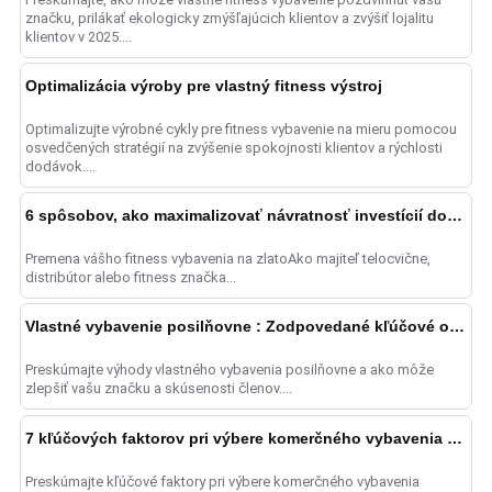
značku, prilákať ekologicky zmýšľajúcich klientov a zvýšiť lojalitu
klientov v 2025....
Optimalizácia výroby pre vlastný fitness výstroj
Optimalizujte výrobné cykly pre fitness vybavenie na mieru pomocou
osvedčených stratégií na zvýšenie spokojnosti klientov a rýchlosti
dodávok....
6 spôsobov, ako maximalizovať návratnosť investícií do fitnes zariadení
Premena vášho fitness vybavenia na zlatoAko majiteľ telocvične,
distribútor alebo fitness značka...
Vlastné vybavenie posilňovne : Zodpovedané kľúčové otázky
Preskúmajte výhody vlastného vybavenia posilňovne a ako môže
zlepšiť vašu značku a skúsenosti členov....
7 kľúčových faktorov pri výbere komerčného vybavenia posilňovne
Preskúmajte kľúčové faktory pri výbere komerčného vybavenia