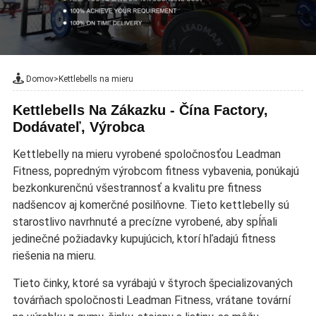
Domov
>
Kettlebells na mieru
Kettlebells Na Zákazku - Čína Factory,
Dodávateľ, Výrobca
Kettlebelly na mieru vyrobené spoločnosťou Leadman
Fitness, popredným výrobcom fitness vybavenia, ponúkajú
bezkonkurenčnú všestrannosť a kvalitu pre fitness
nadšencov aj komerčné posilňovne. Tieto kettlebelly sú
starostlivo navrhnuté a precízne vyrobené, aby spĺňali
jedinečné požiadavky kupujúcich, ktorí hľadajú fitness
riešenia na mieru.
Tieto činky, ktoré sa vyrábajú v štyroch špecializovaných
továrňach spoločnosti Leadman Fitness, vrátane tovární