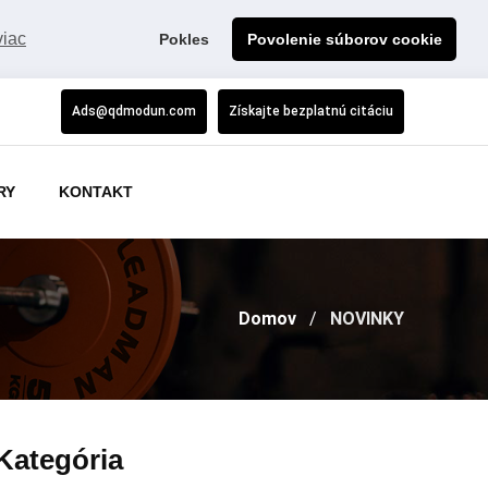
viac
Pokles
Povolenie súborov cookie
Ads@qdmodun.com
Získajte bezplatnú citáciu
RY
KONTAKT
Domov
NOVINKY
Kategória