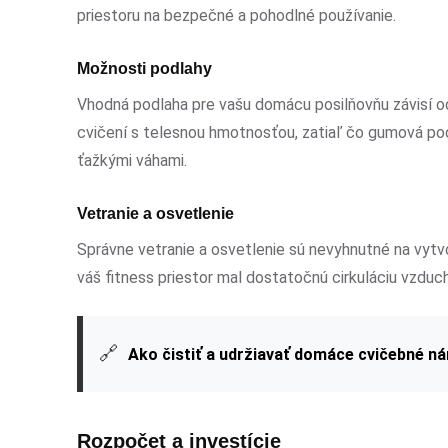
priestoru na bezpečné a pohodlné používanie.
Možnosti podlahy
Vhodná podlaha pre vašu domácu posilňovňu závisí od
cvičení s telesnou hmotnosťou, zatiaľ čo gumová pod
ťažkými váhami.
Vetranie a osvetlenie
Správne vetranie a osvetlenie sú nevyhnutné na vytv
váš fitness priestor mal dostatočnú cirkuláciu vzduc
🔗
Ako čistiť a udržiavať domáce cvičebné ná
Rozpočet a investície