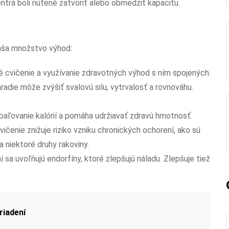
entrá boli nútené zatvoriť alebo obmedziť kapacitu.
náša množstvo výhod:
né cvičenie a využívanie zdravotných výhod s ním spojených.
adie môže zvýšiť svalovú silu, vytrvalosť a rovnováhu.
paľovanie kalórií a pomáha udržiavať zdravú hmotnosť.
vičenie znižuje riziko vzniku chronických ochorení, ako sú
 niektoré druhy rakoviny.
ní sa uvoľňujú endorfíny, ktoré zlepšujú náladu. Zlepšuje tiež
riadení