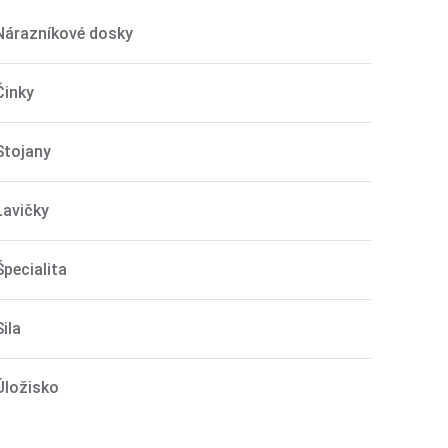
Nárazníkové dosky
Činky
Stojany
Lavičky
Špecialita
Sila
Úložisko