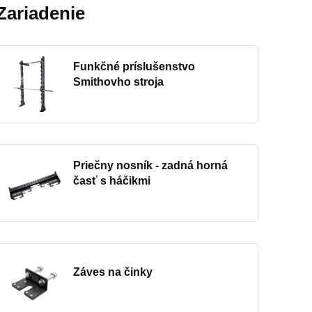
Zariadenie
Funkčné príslušenstvo
Smithovho stroja
Priečny nosník - zadná horná
časť s háčikmi
Záves na činky