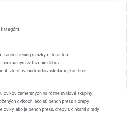
kategórií:
e kardio tréning s nízkym dopadom.
 s minimálnym zaťažením kĺbov.
ôsob zlepšovania kardiovaskulárnej kondície.
álu cvikov zameraných na rôzne svalové skupiny.
ložených cvikoch, ako sú bench press a drepy.
 cviky, ako je bench press, drepy s činkami a rady.