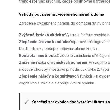
trend ešte viac urýchlila, keďže posilňovne a fitnesc
Výhody používania cvičebného náradia doma
Zaradenie cvičebného náradia do domácej rutiny pri
Zvýšená fyzická aktivita:
Výstroj uľahčuje pravidel
Zlepšenie úrovne kondície:
Odporové tréningové nár
Kardio stroje zlepšujú kardiovaskulárne zdravie.
Kontrola hmotnosti:
Cvičebné zariadenie uľahčuje s
Zníženie rizika chronických ochorení:
Pravidelné c
srdcové choroby, mozgová príhoda, cukrovka 2. typu a
Zlepšenie nálady a kognitívnych funkcií:
Pri cviče
kognitívne funkcie a zlepšuje kvalitu spánku.
🔗
Konečný sprievodca dodávateľmi fitnes za