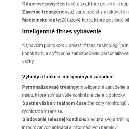
Odporové pásy:
Elastické pásy, ktoré poskytujú odp
Závesné trenažéry:
Využívajte popruhy a rukoväte na
Medicínske lopty:
Záťažové lopty, ktoré posilňujú sil
Inteligentné fitnes vybavenie
Najnovším pokrokom v oblasti fitnes technológií je in
konektivitu a softvér na zabezpečenie personalizova
väzby.
Výhody a funkcie inteligentných zariadení
Personalizované tréningy:
Inteligentné zariadenie 
mieru, ktoré spĺňajú vaše konkrétne ciele a pokroky.
Spätná väzba v reálnom čase:
Senzory monitorujú 
rýchlosti a intenzite.
Sledovanie telesnej kondície:
Sledujte svoje tréni
integrovaných aplikácií a informačných panelov.