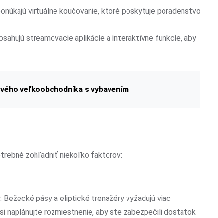
 ponúkajú virtuálne koučovanie, ktoré poskytuje poradenstvo
bsahujú streamovacie aplikácie a interaktívne funkcie, aby
livého veľkoobchodníka s vybavením
otrebné zohľadniť niekoľko faktorov:
. Bežecké pásy a eliptické trenažéry vyžadujú viac
 si naplánujte rozmiestnenie, aby ste zabezpečili dostatok