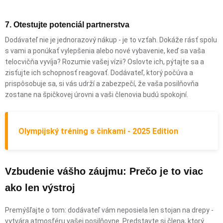
7. Otestujte potenciál partnerstva
Dodávateľ nie je jednorazový nákup - je to vzťah. Dokáže rásť spolu
s vami a ponúkať vylepšenia alebo nové vybavenie, keď sa vaša
telocvičňa vyvíja? Rozumie vašej vízii? Oslovte ich, pýtajte sa a
zisťujte ich schopnosť reagovať. Dodávateľ, ktorý počúva a
prispôsobuje sa, si vás udrží a zabezpečí, že vaša posilňovňa
zostane na špičkovej úrovni a vaši členovia budú spokojní.
Olympijský tréning s činkami - 2025 Edition
Vzbudenie vášho záujmu: Prečo je to viac
ako len výstroj
Premýšľajte o tom: dodávateľ vám neposiela len stojan na drepy -
vytvára atmosféru vašej posilňovne. Predstavte si člena, ktorý