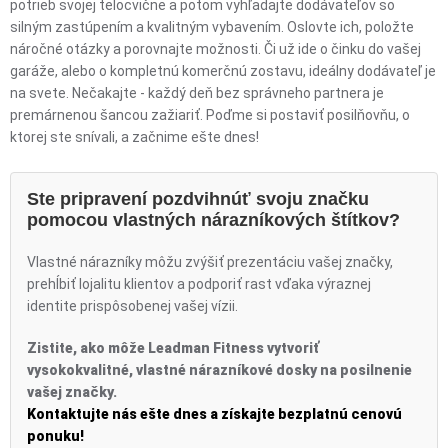
potrieb svojej telocvične a potom vyhľadajte dodávateľov so
silným zastúpením a kvalitným vybavením. Oslovte ich, položte
náročné otázky a porovnajte možnosti. Či už ide o činku do vašej
garáže, alebo o kompletnú komerčnú zostavu, ideálny dodávateľ je
na svete. Nečakajte - každý deň bez správneho partnera je
premárnenou šancou zažiariť. Poďme si postaviť posilňovňu, o
ktorej ste snívali, a začnime ešte dnes!
Ste pripravení pozdvihnúť svoju značku
pomocou vlastných nárazníkových štítkov?
Vlastné nárazníky môžu zvýšiť prezentáciu vašej značky,
prehĺbiť lojalitu klientov a podporiť rast vďaka výraznej
identite prispôsobenej vašej vízii.
Zistite, ako môže Leadman Fitness vytvoriť
vysokokvalitné, vlastné nárazníkové dosky na posilnenie
vašej značky.
Kontaktujte nás ešte dnes a získajte bezplatnú cenovú
ponuku!