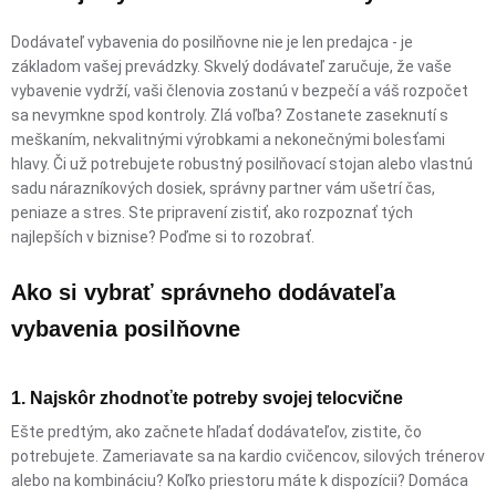
Dodávateľ vybavenia do posilňovne nie je len predajca - je
základom vašej prevádzky. Skvelý dodávateľ zaručuje, že vaše
vybavenie vydrží, vaši členovia zostanú v bezpečí a váš rozpočet
sa nevymkne spod kontroly. Zlá voľba? Zostanete zaseknutí s
meškaním, nekvalitnými výrobkami a nekonečnými bolesťami
hlavy. Či už potrebujete robustný posilňovací stojan alebo vlastnú
sadu nárazníkových dosiek, správny partner vám ušetrí čas,
peniaze a stres. Ste pripravení zistiť, ako rozpoznať tých
najlepších v biznise? Poďme si to rozobrať.
Ako si vybrať správneho dodávateľa
vybavenia posilňovne
1. Najskôr zhodnoťte potreby svojej telocvične
Ešte predtým, ako začnete hľadať dodávateľov, zistite, čo
potrebujete. Zameriavate sa na kardio cvičencov, silových trénerov
alebo na kombináciu? Koľko priestoru máte k dispozícii? Domáca