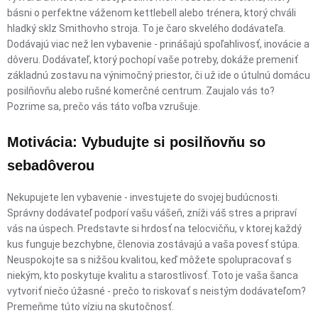
básni o perfektne váženom kettlebell alebo trénera, ktorý chváli
hladký sklz Smithovho stroja. To je čaro skvelého dodávateľa.
Dodávajú viac než len vybavenie - prinášajú spoľahlivosť, inovácie a
dôveru. Dodávateľ, ktorý pochopí vaše potreby, dokáže premeniť
základnú zostavu na výnimočný priestor, či už ide o útulnú domácu
posilňovňu alebo rušné komerčné centrum. Zaujalo vás to?
Pozrime sa, prečo vás táto voľba vzrušuje.
Motivácia: Vybudujte si posilňovňu so
sebadôverou
Nekupujete len vybavenie - investujete do svojej budúcnosti.
Správny dodávateľ podporí vašu vášeň, zníži váš stres a pripraví
vás na úspech. Predstavte si hrdosť na telocvičňu, v ktorej každý
kus funguje bezchybne, členovia zostávajú a vaša povesť stúpa.
Neuspokojte sa s nižšou kvalitou, keď môžete spolupracovať s
niekým, kto poskytuje kvalitu a starostlivosť. Toto je vaša šanca
vytvoriť niečo úžasné - prečo to riskovať s neistým dodávateľom?
Premeňme túto víziu na skutočnosť.