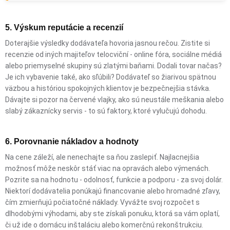
5. Výskum reputácie a recenzií
Doterajšie výsledky dodávateľa hovoria jasnou rečou. Zistite si
recenzie od iných majiteľov telocviční - online fóra, sociálne médiá
alebo priemyselné skupiny sú zlatými baňami. Dodali tovar načas?
Je ich vybavenie také, ako sľúbili? Dodávateľ so žiarivou spätnou
väzbou a históriou spokojných klientov je bezpečnejšia stávka.
Dávajte si pozor na červené vlajky, ako sú neustále meškania alebo
slabý zákaznícky servis - to sú faktory, ktoré vylučujú dohodu.
6. Porovnanie nákladov a hodnoty
Na cene záleží, ale nenechajte sa ňou zaslepiť. Najlacnejšia
možnosť môže neskôr stáť viac na opravách alebo výmenách.
Pozrite sa na hodnotu - odolnosť, funkcie a podporu - za svoj dolár.
Niektorí dodávatelia ponúkajú financovanie alebo hromadné zľavy,
čím zmierňujú počiatočné náklady. Vyvážte svoj rozpočet s
dlhodobými výhodami, aby ste získali ponuku, ktorá sa vám oplatí,
či už ide o domácu inštaláciu alebo komerčnú rekonštrukciu.