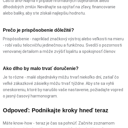
Často áno! Najmä v prípade hromadných objednávok alebo
dlhodobých zmlúv. Neváhajte sa opýtať na zľavy, financovanie
alebo balíky, aby ste získali najlepšiu hodnotu.
Prečo je prispôsobenie dôležité?
Prispôsobenie - napríklad značkový výstroj alebo veľkosti na mieru
- robí vašu telocvičňu jedinečnou a funkčnou. Svedčí o pozornosti
venovanej detailom a môže zvýšiť lojalitu a spokojnosť členov.
Ako dlho by malo trvať doručenie?
Je to rôzne - malé objednávky môžu trvať niekoľko dní, zatiaľ čo
veľké zákazkové zásielky môžu trvať týždne. Aby ste sa vyhli
oneskoreniu, ktoré by narušilo vaše nastavenie, požiadajte vopred
o jasný časový harmonogram.
Odpoveď: Podnikajte kroky hneď teraz
Máte know-how - teraz je čas sa pohnúť. Začnite zoznamom