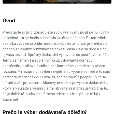
Úvod
Predstavte si toto: zariaďujete svoju vysnívanú posilňovňu - činky
sa lesknú, stroje hučia a členovia bzučia nadšením. Potom však
zásielka vybavenia príde neskoro, alebo ešte horšie, je krehká a v
priebehu niekoľkých týždňov sa pokazí. Vaša vízia sa rúca a s ňou
aj vaša povesť. Správny dodávateľ vybavenia do posilňovne môže
tento sen zmeniť alebo zničiť, či už vybavujete domácu
posilňovňu, butikové štúdio alebo komerčné zariadenie v plnom
rozsahu. Pri rozumnom výbere nejde len o vybavenie - ide o to nájsť
partnera, ktorý poskytuje kvalitu, spoľahlivosť a podporu. V tejto
príručke vás prevedieme kľúčovými krokmi pri výbere dodávateľa,
ktorý je v súlade s vašimi cieľmi, aby ste sa mohli sústrediť na to,
čo je dôležité: budovanie fitness priestoru, ktorý ľudia milujú.
Začnime!
Prečo je výber dodávateľa dôležitý