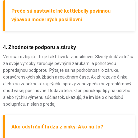
Prečo sú nastaviteľné kettlebelly povinnou
výbavou moderných posilňovní
4. Zhodnoťte podporu a záruky
Veci sa rozbíjajú - to je fakt života v posilňovni. Skvelý dodávateľ sa
za svoje výrobky zaručuje pevnými zárukami a pohotovou
popredajnou podporou. Pýtajte sa na podrobnosti o záruke,
opravárenských službách a reakčnom čase. Ak zhrdzavie činka
alebo sa zasekne stroj, rýchle opravy zabezpečia bezproblémový
chod vašej posilňovne. Dodávatelia, ktorí ponúkajú tipy na údržbu
alebo rýchlu výmenu súčiastok, ukazujú, že im ide o dlhodobú
spoluprácu, nielen o predaj.
Ako odstrániť hrdzu z činky: Ako na to?