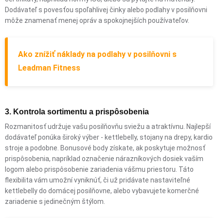
Dodávateľ s povesťou spoľahlivej činky alebo podlahy v posilňovni
môže znamenať menej opráv a spokojnejších používateľov.
Ako znížiť náklady na podlahy v posilňovni s
Leadman Fitness
3. Kontrola sortimentu a prispôsobenia
Rozmanitosť udržuje vašu posilňovňu sviežu a atraktívnu. Najlepší
dodávateľ ponúka široký výber - kettlebelly, stojany na drepy, kardio
stroje a podobne. Bonusové body získate, ak poskytuje možnosť
prispôsobenia, napríklad označenie nárazníkových dosiek vaším
logom alebo prispôsobenie zariadenia vášmu priestoru. Táto
flexibilita vám umožní vyniknúť, či už pridávate nastaviteľné
kettlebelly do domácej posilňovne, alebo vybavujete komerčné
zariadenie s jedinečným štýlom.