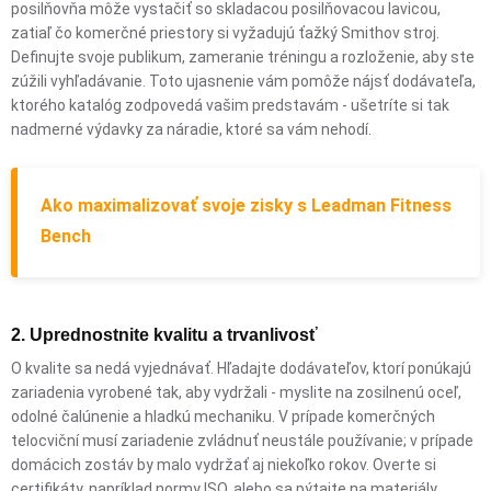
posilňovňa môže vystačiť so skladacou posilňovacou lavicou,
zatiaľ čo komerčné priestory si vyžadujú ťažký Smithov stroj.
Definujte svoje publikum, zameranie tréningu a rozloženie, aby ste
zúžili vyhľadávanie. Toto ujasnenie vám pomôže nájsť dodávateľa,
ktorého katalóg zodpovedá vašim predstavám - ušetríte si tak
nadmerné výdavky za náradie, ktoré sa vám nehodí.
Ako maximalizovať svoje zisky s Leadman Fitness
Bench
2. Uprednostnite kvalitu a trvanlivosť
O kvalite sa nedá vyjednávať. Hľadajte dodávateľov, ktorí ponúkajú
zariadenia vyrobené tak, aby vydržali - myslite na zosilnenú oceľ,
odolné čalúnenie a hladkú mechaniku. V prípade komerčných
telocviční musí zariadenie zvládnuť neustále používanie; v prípade
domácich zostáv by malo vydržať aj niekoľko rokov. Overte si
certifikáty, napríklad normy ISO, alebo sa pýtajte na materiály.