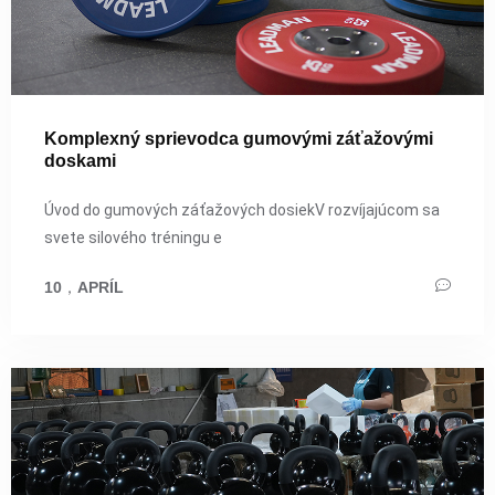
Komplexný sprievodca gumovými záťažovými
doskami
Úvod do gumových záťažových dosiekV rozvíjajúcom sa
svete silového tréningu e
10
，
APRÍL