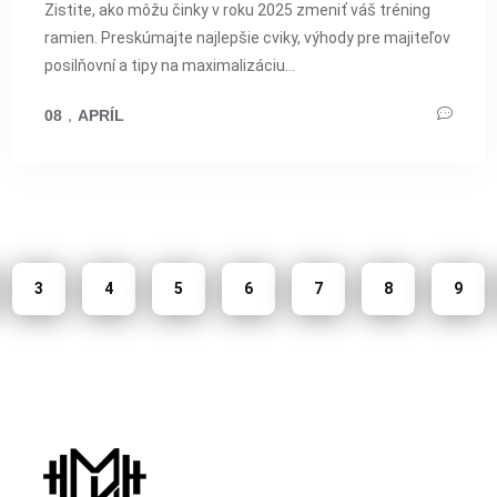
Zistite, ako môžu činky v roku 2025 zmeniť váš tréning
ramien. Preskúmajte najlepšie cviky, výhody pre majiteľov
posilňovní a tipy na maximalizáciu...
08
，
APRÍL
3
4
5
6
7
8
9