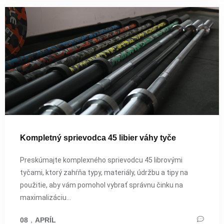
Kompletný sprievodca 45 libier váhy tyče
Preskúmajte komplexného sprievodcu 45 librovými
tyčami, ktorý zahŕňa typy, materiály, údržbu a tipy na
použitie, aby vám pomohol vybrať správnu činku na
maximalizáciu...
08
，
APRÍL