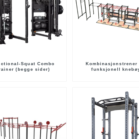
ctional-Squat Combo
Kombinasjonstrener 
rainer (begge sider)
funksjonell knebø