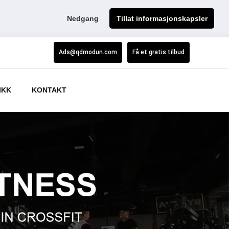
Nedgang
Tillat informasjonskapsler
Ads@qdmodun.com
Få et gratis tilbud
IKK
KONTAKT