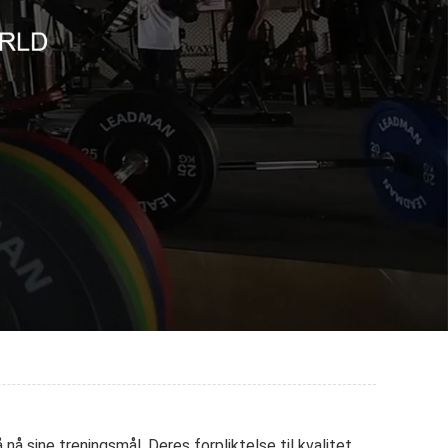
å sine treningsmål. Deres forpliktelse til kvalitet