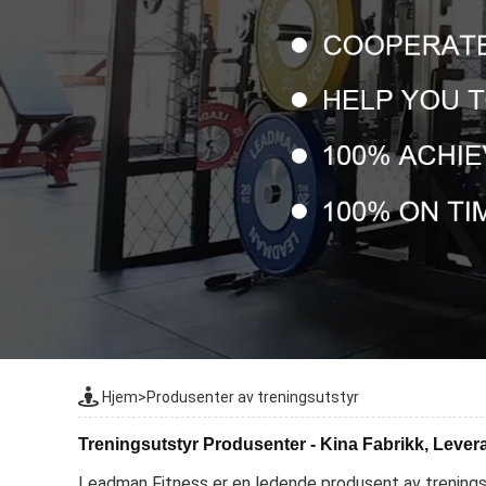
Hjem
>
Produsenter av treningsutstyr
Treningsutstyr Produsenter - Kina Fabrikk, Leve
Leadman Fitness er en ledende produsent av treningsuts