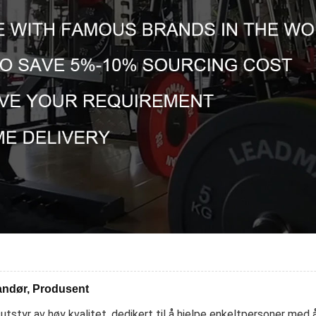
randør, Produsent
tyr av høy kvalitet, dedikert til å hjelpe enkeltpersoner med å n