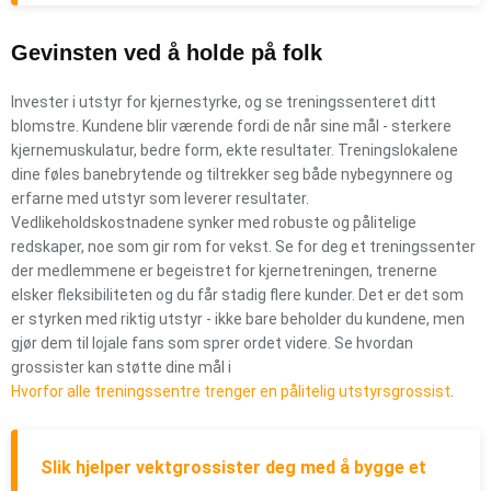
Gevinsten ved å holde på folk
Invester i utstyr for kjernestyrke, og se treningssenteret ditt
blomstre. Kundene blir værende fordi de når sine mål - sterkere
kjernemuskulatur, bedre form, ekte resultater. Treningslokalene
dine føles banebrytende og tiltrekker seg både nybegynnere og
erfarne med utstyr som leverer resultater.
Vedlikeholdskostnadene synker med robuste og pålitelige
redskaper, noe som gir rom for vekst. Se for deg et treningssenter
der medlemmene er begeistret for kjernetreningen, trenerne
elsker fleksibiliteten og du får stadig flere kunder. Det er det som
er styrken med riktig utstyr - ikke bare beholder du kundene, men
gjør dem til lojale fans som sprer ordet videre. Se hvordan
grossister kan støtte dine mål i
Hvorfor alle treningssentre trenger en pålitelig utstyrsgrossist
.
Slik hjelper vektgrossister deg med å bygge et