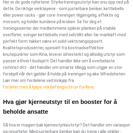
Her er de gode nyhetene: Styrketreningsutstyr kan snu opp ned på
dette. De riktige verktøyene - som justerbare benker, kettlebells
eller power racks - gjør core-treningen tilgjengelig, effektiv og
morsom, og holder kundene på kroken. Se for deg et
treningssenter der medlemmene spikrer planken på stabile
overflater, svinger kettlebells med selvtillit eller tar markløft med
perfekt form takket være et solid vektstangoppsett.
Kvalitetsprodusenter, spesielt fra kostnadseffektive
knutepunkter som Kina, leverer slitesterkt og allsidig utstyr som
passer ethvert budsjett. Det handler ikke om å overbelaste
rommet ditt - det handler om smarte tillegg som utgjør en stor
forskjell når det gjelder å holde på treningen og øke tilfredsheten.
Lær mer om fordelene ved innkjøp fra
Fordeler med å kjøpe vektløftingsutstyr fra Kina
.
Hva gjør kjerneutstyr til en booster for å
beholde ansatte
Så hva er magien bak kjernestyrkeutstyr? Det handler om variasjon
og resultater. Med justerbare benker kan du trene i alle vinkler -