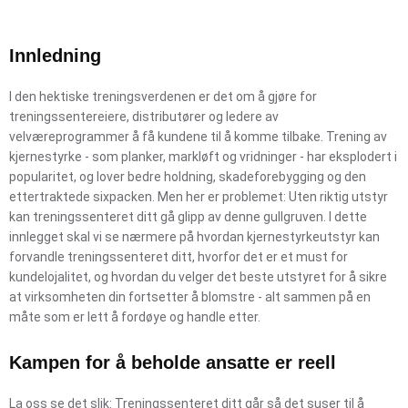
Innledning
I den hektiske treningsverdenen er det om å gjøre for
treningssentereiere, distributører og ledere av
velværeprogrammer å få kundene til å komme tilbake. Trening av
kjernestyrke - som planker, markløft og vridninger - har eksplodert i
popularitet, og lover bedre holdning, skadeforebygging og den
ettertraktede sixpacken. Men her er problemet: Uten riktig utstyr
kan treningssenteret ditt gå glipp av denne gullgruven. I dette
innlegget skal vi se nærmere på hvordan kjernestyrkeutstyr kan
forvandle treningssenteret ditt, hvorfor det er et must for
kundelojalitet, og hvordan du velger det beste utstyret for å sikre
at virksomheten din fortsetter å blomstre - alt sammen på en
måte som er lett å fordøye og handle etter.
Kampen for å beholde ansatte er reell
La oss se det slik: Treningssenteret ditt går så det suser til å