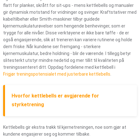
flatt for planker, skrått for sit-ups - mens kettlebells og manualer
gir dynamisk motstand for vridninger og svinger. Kraftstativer med
kabeltilbehør eller Smith-maskiner tilbyr guidede
kjernemuskulaturøvelser som hengende benhevinger, som er
trygge for alle nivåer. Disse verktøyene er ikke bare tøffe - de er
også engasjerende, slik at treneren kan variere rutinene og holde
dem friske. Når kundene ser fremgang - sterkere
kjernemuskulatur, bedre holdning - blir de værende. I tillegg betyr
slitesterkt utstyr mindre nedetid og mer tillit til kvaliteten på
treningssenteret ditt. Oppdag fordelene med kettlebell i
Frigjør treningspotensialet med justerbare kettlebells
.
Hvorfor kettlebells er avgjørende for
styrketrening
Kettlebells gir ekstra trøkk til kjernetreningen, noe som gjør at
kundene engasjerer seg og kommer tilbake.