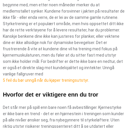
begynne med, men etter noen måneder merker du at
medlemstallet synker. Kundene forsvinner i jakten på resultater de
ikke får - eller enda verre, de er lei av de samme gamle rutinene.
Styrketrening er et populært område, men hvis oppsettet ditt ikke
har de rette verktøyene for å levere resultater, har du problemer.
Kanskje benkene dine ikke kan justeres for planker, eller vektene
dine er ikke allsidige nok for dynamiske bevegelser. Det er
frustrerende å vite at kundene dine vil ha trening med fokus på
kjernemuskulaturen, men du føler at du sitter fast med utstyr
som ikke holder mål. For bedrifter er dette ikke bare en nedtur, det
er også et direkte slag mot kundelojalitet og inntekter. Unngå
vanlige fallgruver med
5 feil du bør unngå når du kjøper treningsutstyr
.
Hvorfor det er viktigere enn du tror
Det står mer på spill enn bare noen få avbestillinger. Kjernestyrke
er ikke bare en trend - det er en hjørnestein i treningen som kunder
på alle nivåer ønsker seg, fra nybegynnere til styrkeløftere. Uten
riktig utstyr risikerer treningssenteret ditt å se utdatert eller