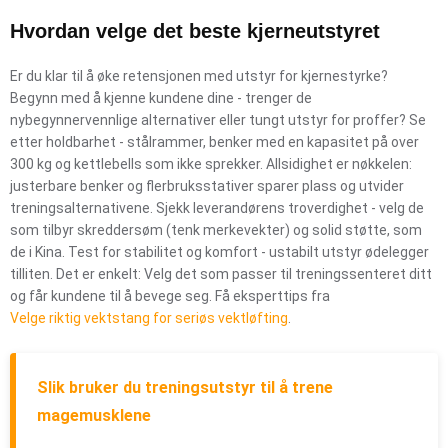
Hvordan velge det beste kjerneutstyret
Er du klar til å øke retensjonen med utstyr for kjernestyrke?
Begynn med å kjenne kundene dine - trenger de
nybegynnervennlige alternativer eller tungt utstyr for proffer? Se
etter holdbarhet - stålrammer, benker med en kapasitet på over
300 kg og kettlebells som ikke sprekker. Allsidighet er nøkkelen:
justerbare benker og flerbruksstativer sparer plass og utvider
treningsalternativene. Sjekk leverandørens troverdighet - velg de
som tilbyr skreddersøm (tenk merkevekter) og solid støtte, som
de i Kina. Test for stabilitet og komfort - ustabilt utstyr ødelegger
tilliten. Det er enkelt: Velg det som passer til treningssenteret ditt
og får kundene til å bevege seg. Få eksperttips fra
Velge riktig vektstang for seriøs vektløfting
.
Slik bruker du treningsutstyr til å trene
magemusklene