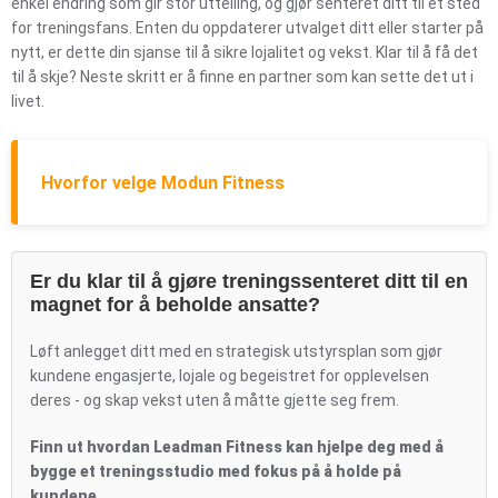
enkel endring som gir stor uttelling, og gjør senteret ditt til et sted
for treningsfans. Enten du oppdaterer utvalget ditt eller starter på
nytt, er dette din sjanse til å sikre lojalitet og vekst. Klar til å få det
til å skje? Neste skritt er å finne en partner som kan sette det ut i
livet.
Hvorfor velge Modun Fitness
Er du klar til å gjøre treningssenteret ditt til en
magnet for å beholde ansatte?
Løft anlegget ditt med en strategisk utstyrsplan som gjør
kundene engasjerte, lojale og begeistret for opplevelsen
deres - og skap vekst uten å måtte gjette seg frem.
Finn ut hvordan Leadman Fitness kan hjelpe deg med å
bygge et treningsstudio med fokus på å holde på
kundene.