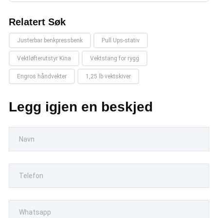
Relatert Søk
Justerbar benkpressbenk
Pull Ups-stativ
Vektløfterutstyr Kina
Vektstang for rygg
Engros håndvekter
1,25 lb vektskiver
Legg igjen en beskjed