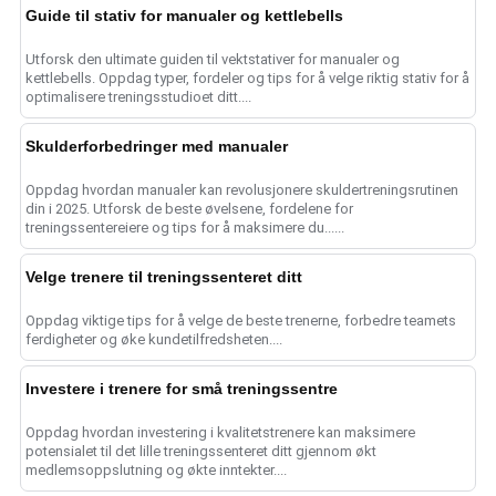
Guide til stativ for manualer og kettlebells
Utforsk den ultimate guiden til vektstativer for manualer og
kettlebells. Oppdag typer, fordeler og tips for å velge riktig stativ for å
optimalisere treningsstudioet ditt....
Skulderforbedringer med manualer
Oppdag hvordan manualer kan revolusjonere skuldertreningsrutinen
din i 2025. Utforsk de beste øvelsene, fordelene for
treningssentereiere og tips for å maksimere du......
Velge trenere til treningssenteret ditt
Oppdag viktige tips for å velge de beste trenerne, forbedre teamets
ferdigheter og øke kundetilfredsheten....
Investere i trenere for små treningssentre
Oppdag hvordan investering i kvalitetstrenere kan maksimere
potensialet til det lille treningssenteret ditt gjennom økt
medlemsoppslutning og økte inntekter....