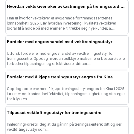
Hvordan vektskiver øker avkastningen på treningsstudioet i 2025
Finn ut hvorfor vektskiver er avgjørende for treningssentrenes
lønnsomhet i 2025. Lær hvordan investering i kvalitetsvektskiver
bidrar til å holde på medlemmene, tiltrekke seg nye kunder, a......
Fordeler med engroshandel med vekttreningsutstyr
Utforsk fordelene med engroshandel av vekttreningsutstyr for
treningssentre. Oppdag hvordan bulkkjøp maksimerer besparelsene,
forbedrer tilpasningen og effektiviserer driften....
Fordeler med å kjøpe treningsutstyr engros fra Kina
Oppdag fordelene med å kjøpe treningsutstyr engros fra Kina i 2025.
Lær mer om kostnadseffektivitet, tilpasningsmuligheter og strategier
for å lykkes....
Tilpasset vektløftingsutstyr for treningssentre
InnledningForestill deg at du går inn på treningssenteret ditt og ser
vektløftingsutstyr som...