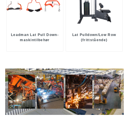
Leadman Lat Pull Down-
Lat Pulldown/Low Row
maskintilbehør
(frittstående)