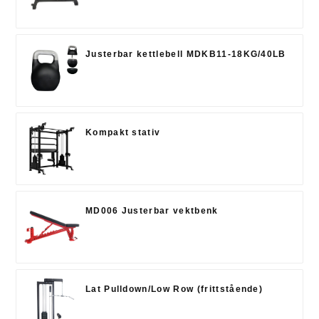
Justerbar kettlebell MDKB11-18KG/40LB
Kompakt stativ
MD006 Justerbar vektbenk
Lat Pulldown/Low Row (frittstående)