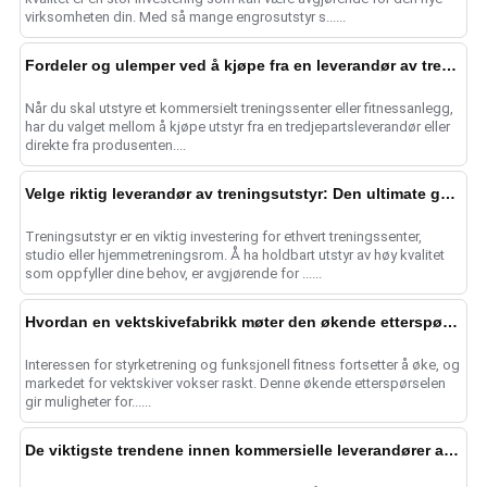
virksomheten din. Med så mange engrosutstyr s......
Fordeler og ulemper ved å kjøpe fra en leverandør av treningsutstyr kontra en treningsutstyrsfabrikk
Når du skal utstyre et kommersielt treningssenter eller fitnessanlegg,
har du valget mellom å kjøpe utstyr fra en tredjepartsleverandør eller
direkte fra produsenten....
Velge riktig leverandør av treningsutstyr: Den ultimate guiden
Treningsutstyr er en viktig investering for ethvert treningssenter,
studio eller hjemmetreningsrom. Å ha holdbart utstyr av høy kvalitet
som oppfyller dine behov, er avgjørende for ......
Hvordan en vektskivefabrikk møter den økende etterspørselen i treningsbransjen
Interessen for styrketrening og funksjonell fitness fortsetter å øke, og
markedet for vektskiver vokser raskt. Denne økende etterspørselen
gir muligheter for......
De viktigste trendene innen kommersielle leverandører av treningsutstyr