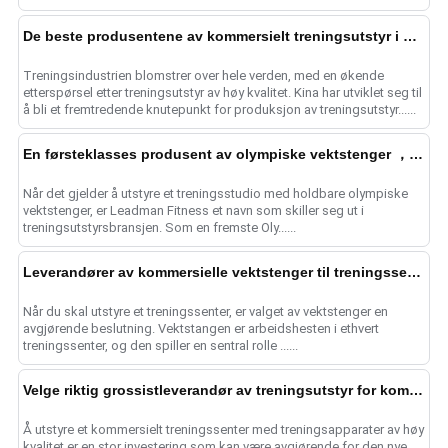
De beste produsentene av kommersielt treningsutstyr i Kina
Treningsindustrien blomstrer over hele verden, med en økende
etterspørsel etter treningsutstyr av høy kvalitet. Kina har utviklet seg til
å bli et fremtredende knutepunkt for produksjon av treningsutstyr......
En førsteklasses produsent av olympiske vektstenger ， Å velge Leadman Fitness
Når det gjelder å utstyre et treningsstudio med holdbare olympiske
vektstenger, er Leadman Fitness et navn som skiller seg ut i
treningsutstyrsbransjen. Som en fremste Oly......
Leverandører av kommersielle vektstenger til treningssentre
Når du skal utstyre et treningssenter, er valget av vektstenger en
avgjørende beslutning. Vektstangen er arbeidshesten i ethvert
treningssenter, og den spiller en sentral rolle ......
Velge riktig grossistleverandør av treningsutstyr for kommersielle treningsstudioer
Å utstyre et kommersielt treningssenter med treningsapparater av høy
kvalitet er en stor investering som kan være avgjørende for den nye