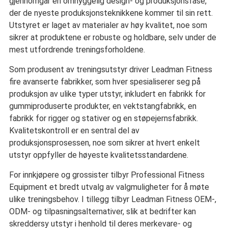
gjennomgår en omhyggelig design- og produksjonsfase,
der de nyeste produksjonsteknikkene kommer til sin rett.
Utstyret er laget av materialer av høy kvalitet, noe som
sikrer at produktene er robuste og holdbare, selv under de
mest utfordrende treningsforholdene.
Som produsent av treningsutstyr driver Leadman Fitness
fire avanserte fabrikker, som hver spesialiserer seg på
produksjon av ulike typer utstyr, inkludert en fabrikk for
gummiproduserte produkter, en vektstangfabrikk, en
fabrikk for rigger og stativer og en støpejernsfabrikk.
Kvalitetskontroll er en sentral del av
produksjonsprosessen, noe som sikrer at hvert enkelt
utstyr oppfyller de høyeste kvalitetsstandardene.
For innkjøpere og grossister tilbyr Professional Fitness
Equipment et bredt utvalg av valgmuligheter for å møte
ulike treningsbehov. I tillegg tilbyr Leadman Fitness OEM-,
ODM- og tilpasningsalternativer, slik at bedrifter kan
skreddersy utstyr i henhold til deres merkevare- og