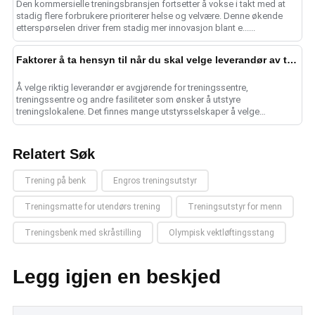
Den kommersielle treningsbransjen fortsetter å vokse i takt med at
stadig flere forbrukere prioriterer helse og velvære. Denne økende
etterspørselen driver frem stadig mer innovasjon blant e......
Faktorer å ta hensyn til når du skal velge leverandør av treningsutstyr
Å velge riktig leverandør er avgjørende for treningssentre,
treningssentre og andre fasiliteter som ønsker å utstyre
treningslokalene. Det finnes mange utstyrsselskaper å velge
mellom....
Relatert Søk
Trening på benk
Engros treningsutstyr
Treningsmatte for utendørs trening
Treningsutstyr for menn
Treningsbenk med skråstilling
Olympisk vektløftingsstang
Legg igjen en beskjed