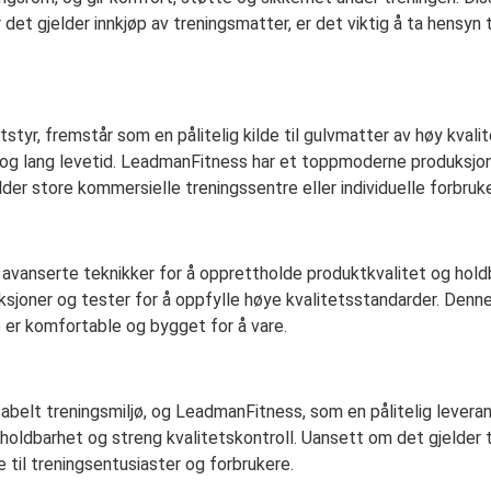
 det gjelder innkjøp av treningsmatter, er det viktig å ta hensy
tyr, fremstår som en pålitelig kilde til gulvmatter av høy kvali
 og lang levetid. LeadmanFitness har et toppmoderne produksj
lder store kommersielle treningssentre eller individuelle forbruk
nserte teknikker for å opprettholde produktkvalitet og holdbar
oner og tester for å oppfylle høye kvalitetsstandarder. Denne k
 er komfortable og bygget for å vare.
belt treningsmiljø, og LeadmanFitness, som en pålitelig leveran
 holdbarhet og streng kvalitetskontroll. Uansett om det gjelder 
til treningsentusiaster og forbrukere.