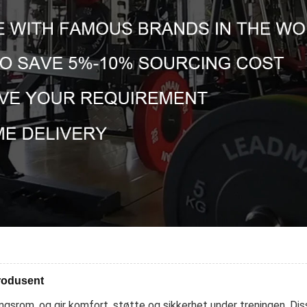
Produsent
ngsrom, og gir komfort, støtte og sikkerhet under treningen. Di