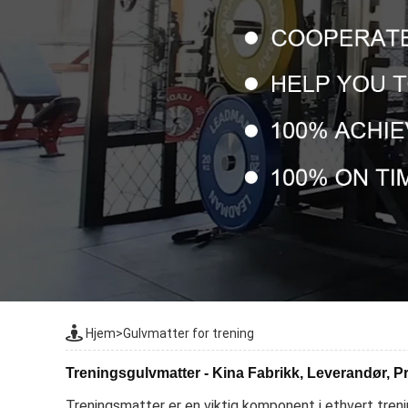
Hjem
>
Gulvmatter for trening
Treningsgulvmatter - Kina Fabrikk, Leverandør, 
Treningsmatter er en viktig komponent i ethvert treni