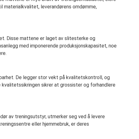
n til materialkvalitet, leverandørens omdømme,
tet. Disse mattene er laget av slitesterke og
onsanlegg med imponerende produksjonskapasitet, noe
ere.
het. De legger stor vekt på kvalitetskontroll, og
valitetssikringen sikrer at grossister og forhandlere
dør av treningsutstyr, utmerker seg ved å levere
treningssentre eller hjemmebruk, er deres