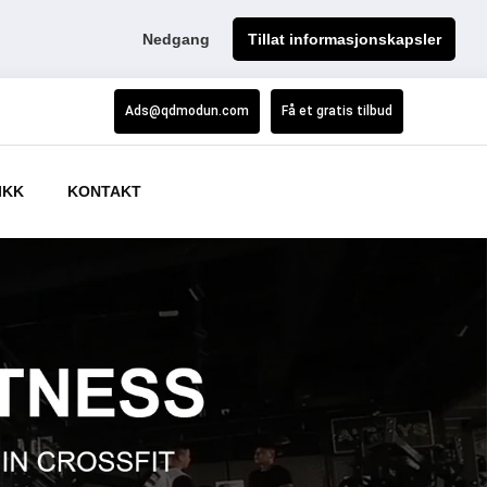
Nedgang
Tillat informasjonskapsler
Ads@qdmodun.com
Få et gratis tilbud
IKK
KONTAKT