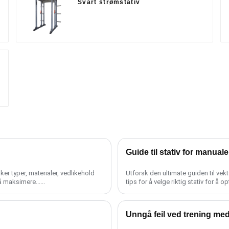
Svart strømstativ
Guide til stativ for manuale
er typer, materialer, vedlikehold
Utforsk den ultimate guiden til vek
 maksimere......
tips for å velge riktig stativ for å o
Unngå feil ved trening me