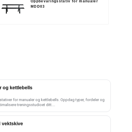
Oppbevaringsstativ for manualer
MDD03
r og kettlebells
tstativer for manualer og kettlebells. Oppdag typer, fordeler og
ptimalisere treningsstudioet ditt....
d vektskive