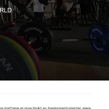
sse mattene er mye brukt av treningsentusiaster, eiere