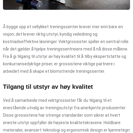
Å bygge opp et vellykket treningssenter krever mer enn bare en
visjon; det krever riktig utstyr, kyndig veiledning og
kostnadseffektive løsninger. Vektgrossister spiller en sentral rolle
når det gjelder å hjelpe treningssentreiere med å nå disse målene.
Fra å gi tilgang til utstyr av høy kvalitet til å tilby ekspertstøtte og
konkurransedyktige priser, er grossistene viktige partnere i
arbeidet med å skape et blomstrende treningssenter.
Tilgang til utstyr av høy kvalitet
Ved å samarbeide med vektgrossister får du tilgang til et
enestående utvalg av treningsutstyr fra anerkjente produsenter.
Disse grossistene har strenge standarder som sikrer at hvert
eneste utstyr oppfyller de høyeste kvalitetskravene. Holdbare
materialer, avansert teknologi og ergonomisk design er kjennetegn