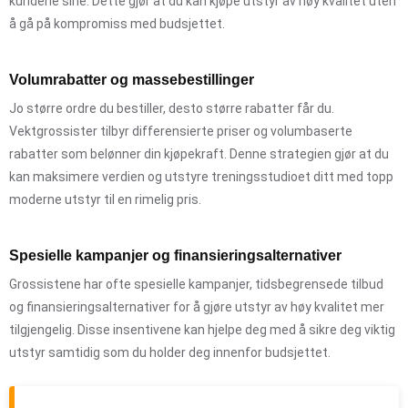
kundene sine. Dette gjør at du kan kjøpe utstyr av høy kvalitet uten
å gå på kompromiss med budsjettet.
Volumrabatter og massebestillinger
Jo større ordre du bestiller, desto større rabatter får du.
Vektgrossister tilbyr differensierte priser og volumbaserte
rabatter som belønner din kjøpekraft. Denne strategien gjør at du
kan maksimere verdien og utstyre treningsstudioet ditt med topp
moderne utstyr til en rimelig pris.
Spesielle kampanjer og finansieringsalternativer
Grossistene har ofte spesielle kampanjer, tidsbegrensede tilbud
og finansieringsalternativer for å gjøre utstyr av høy kvalitet mer
tilgjengelig. Disse insentivene kan hjelpe deg med å sikre deg viktig
utstyr samtidig som du holder deg innenfor budsjettet.