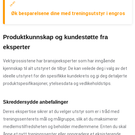
🔗
Øk besparelsene dine med treningsutstyr i engros
Produktkunnskap og kundestøtte fra
eksperter
Vektgrossistene har bransjeeksperter som har inngående
kjennskap til alt utstyret de tilbyr. De kan veilede deg i valg av det
ideelle utstyret for din spesifikke kundekrets og gi deg detaljerte
produktspesifikasjoner, ytelsesdata og vedlikeholdstips.
Skreddersydde anbefalinger
Deres ekspertise sikrer at du velger utstyr som er i tråd med
treningssenterets mål og målgruppe, slik at du maksimerer
medlemstilfredsheten og beholder medlemmene. Enten du skal
åpne et nytt treningssenter eller oppgradere et eksisterende