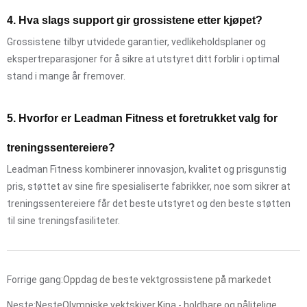
4. Hva slags support gir grossistene etter kjøpet?
Grossistene tilbyr utvidede garantier, vedlikeholdsplaner og
ekspertreparasjoner for å sikre at utstyret ditt forblir i optimal
stand i mange år fremover.
5. Hvorfor er Leadman Fitness et foretrukket valg for
treningssentereiere?
Leadman Fitness kombinerer innovasjon, kvalitet og prisgunstig
pris, støttet av sine fire spesialiserte fabrikker, noe som sikrer at
treningssentereiere får det beste utstyret og den beste støtten
til sine treningsfasiliteter.
Forrige gang:
Oppdag de beste vektgrossistene på markedet
Neste:Neste
Olympiske vektskiver Kina - holdbare og pålitelige