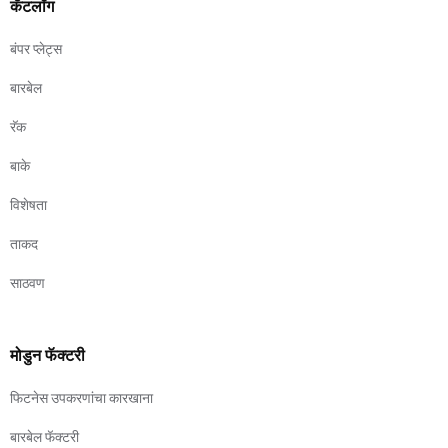
कॅटलॉग
बंपर प्लेट्स
बारबेल
रॅक
बाके
विशेषता
ताकद
साठवण
मोडुन फॅक्टरी
फिटनेस उपकरणांचा कारखाना
बारबेल फॅक्टरी