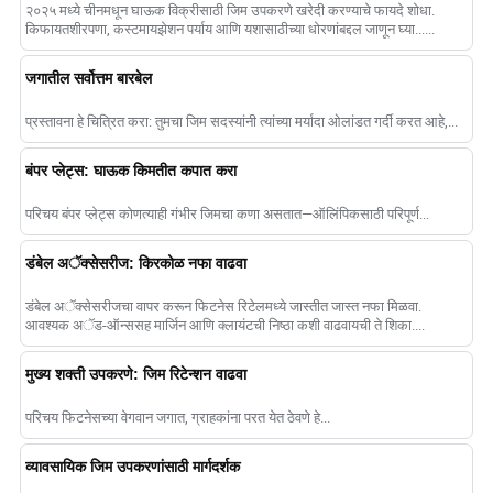
२०२५ मध्ये चीनमधून घाऊक विक्रीसाठी जिम उपकरणे खरेदी करण्याचे फायदे शोधा.
किफायतशीरपणा, कस्टमायझेशन पर्याय आणि यशासाठीच्या धोरणांबद्दल जाणून घ्या......
जगातील सर्वोत्तम बारबेल
प्रस्तावना हे चित्रित करा: तुमचा जिम सदस्यांनी त्यांच्या मर्यादा ओलांडत गर्दी करत आहे,...
बंपर प्लेट्स: घाऊक किमतीत कपात करा
परिचय बंपर प्लेट्स कोणत्याही गंभीर जिमचा कणा असतात—ऑलिंपिकसाठी परिपूर्ण...
डंबेल अॅक्सेसरीज: किरकोळ नफा वाढवा
डंबेल अॅक्सेसरीजचा वापर करून फिटनेस रिटेलमध्ये जास्तीत जास्त नफा मिळवा.
आवश्यक अॅड-ऑन्ससह मार्जिन आणि क्लायंटची निष्ठा कशी वाढवायची ते शिका....
मुख्य शक्ती उपकरणे: जिम रिटेन्शन वाढवा
परिचय फिटनेसच्या वेगवान जगात, ग्राहकांना परत येत ठेवणे हे...
व्यावसायिक जिम उपकरणांसाठी मार्गदर्शक