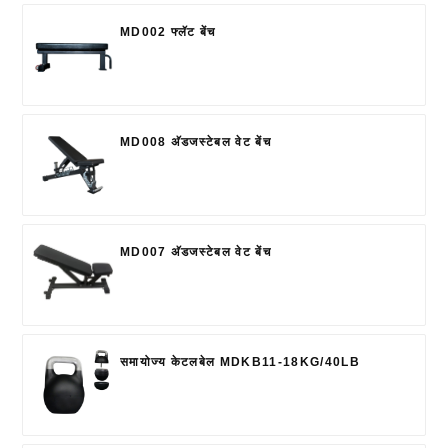
MD002 फ्लॅट बेंच
MD008 अ‍ॅडजस्टेबल वेट बेंच
MD007 अ‍ॅडजस्टेबल वेट बेंच
समायोज्य केटलबेल MDKB11-18KG/40LB