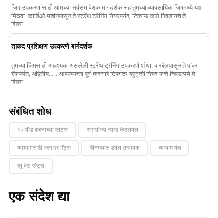
जिम उपकरणांसाठी आमच्या सर्वसमावेशक मार्गदर्शकासह तुमच्या व्यावसायिक जिममध्ये यश
मिळवा. कार्डिओ मशीनपासून ते स्ट्रेंथ ट्रेनिंग गियरपर्यंत, टिकाऊ कसे निवडायचे ते
शिका......
ताकद प्रशिक्षण उपकरणे मार्गदर्शक
तुमच्या जिमसाठी आवश्यक असलेली स्ट्रेंथ ट्रेनिंग उपकरणे शोधा. बारबेलपासून ते पॉवर
रॅकपर्यंत, अद्वितीय...... आवश्यकता पूर्ण करणारे टिकाऊ, बहुमुखी गियर कसे निवडायचे ते
शिका.
संबंधित शोध
१० पौंड वजनाच्या प्लेट्स
समायोज्य स्पर्धा केटलबेल
व्यायामासाठी फ्लोअर मॅट्स
चीनमधील डंबेल उत्पादक
व्यायाम बेंच
ब्लू वेट प्लेट्स
एक संदेश द्या