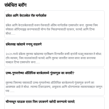
संबंधित ब्लॉग
डंबेल आणि केटलबेल रॅक मार्गदर्शक
डंबेल आणि केटलबेलसाठी वजन रॅकसाठी अंतिम मार्गदर्शक एक्सप्लोर करा. तुमच्या जिम
स्पेशला ऑप्टिमाइझ करण्यासाठी योग्य रॅक निवडण्यासाठी प्रकार, फायदे आणि टिप्स
शोधा......
डंबेलसह खांद्याचे स्नायू वाढवणे
२०२५ मध्ये डंबेल्स तुमच्या खांद्याच्या प्रशिक्षण दिनचर्येत कशी क्रांती घडवू शकतात ते शोधा.
टॉप व्यायाम, जिम मालकांसाठी फायदे आणि तुमचा जास्तीत जास्त वापर कसा करायचा
याबद्दल टिप्स एक्सप्लोर करा......
उच्च-गुणवत्तेच्या ऑलिंपिक बारबेलमध्ये गुंतवणूक का करावी?
तुमच्या जिमच्या यशासाठी उच्च-गुणवत्तेच्या ऑलिंपिक बारबेलमध्ये गुंतवणूक करणे का
आवश्यक आहे ते शोधा. त्याच्या टिकाऊपणा, अचूकता आणि धोरणात्मक व्यवसायाबद्दल जाणून
घ्या ......
चीनमधून घाऊक दरात जिम उपकरणे खरेदी करण्याचे फायदे