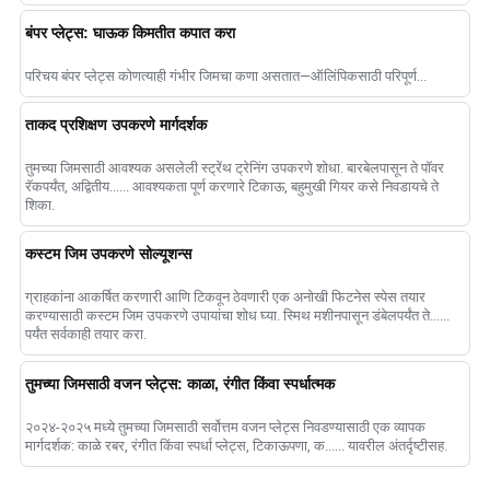
बंपर प्लेट्स: घाऊक किमतीत कपात करा
परिचय बंपर प्लेट्स कोणत्याही गंभीर जिमचा कणा असतात—ऑलिंपिकसाठी परिपूर्ण...
ताकद प्रशिक्षण उपकरणे मार्गदर्शक
तुमच्या जिमसाठी आवश्यक असलेली स्ट्रेंथ ट्रेनिंग उपकरणे शोधा. बारबेलपासून ते पॉवर
रॅकपर्यंत, अद्वितीय...... आवश्यकता पूर्ण करणारे टिकाऊ, बहुमुखी गियर कसे निवडायचे ते
शिका.
कस्टम जिम उपकरणे सोल्यूशन्स
ग्राहकांना आकर्षित करणारी आणि टिकवून ठेवणारी एक अनोखी फिटनेस स्पेस तयार
करण्यासाठी कस्टम जिम उपकरणे उपायांचा शोध घ्या. स्मिथ मशीनपासून डंबेलपर्यंत ते......
पर्यंत सर्वकाही तयार करा.
तुमच्या जिमसाठी वजन प्लेट्स: काळा, रंगीत किंवा स्पर्धात्मक
२०२४-२०२५ मध्ये तुमच्या जिमसाठी सर्वोत्तम वजन प्लेट्स निवडण्यासाठी एक व्यापक
मार्गदर्शक: काळे रबर, रंगीत किंवा स्पर्धा प्लेट्स, टिकाऊपणा, क...... यावरील अंतर्दृष्टीसह.