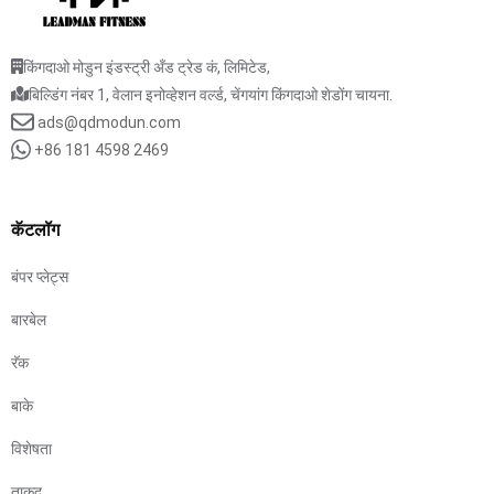
किंगदाओ मोडुन इंडस्ट्री अँड ट्रेड कं, लिमिटेड,
बिल्डिंग नंबर 1, वेलान इनोव्हेशन वर्ल्ड, चेंगयांग किंगदाओ शेडोंग चायना.
ads@qdmodun.com
+86 181 4598 2469
कॅटलॉग
बंपर प्लेट्स
बारबेल
रॅक
बाके
विशेषता
ताकद