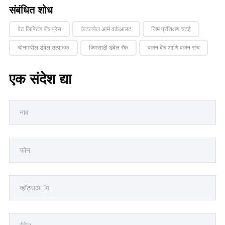
संबंधित शोध
वेट लिफ्टिंग बेंच प्रेस
केटलबेल आर्म वर्कआउट
जिम प्रशिक्षण चटई
चीनमधील डंबेल उत्पादक
जिमसाठी डंबेल रॅक
वजन बेंच आणि वजन संच
एक संदेश द्या