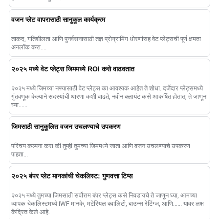
वजन प्लेट वापरासाठी सानुकूल कार्यक्रम
ताकद, गतिशीलता आणि पुनर्वसनासाठी तज्ञ प्रोग्रामिंग धोरणांसह वेट प्लेट्सची पूर्ण क्षमता
अनलॉक करा....
२०२५ मध्ये वेट प्लेट्स जिममध्ये ROI कसे वाढवतात
२०२५ मध्ये जिमच्या नफ्यासाठी वेट प्लेट्स का आवश्यक आहेत ते शोधा. दर्जेदार प्लेट्समध्ये
गुंतवणूक केल्याने सदस्यांची धारणा कशी वाढते, नवीन क्लायंट कसे आकर्षित होतात, ते जाणून
घ्या......
जिमसाठी सानुकूलित वजन उचलण्याचे उपकरण
परिचय कल्पना करा की तुम्ही तुमच्या जिममध्ये जाता आणि वजन उचलण्याचे उपकरण
पाहता...
२०२५ बंपर प्लेट मानकांची चेकलिस्ट: गुणवत्ता टिप्स
२०२५ मध्ये तुमच्या जिमसाठी सर्वोत्तम बंपर प्लेट्स कसे निवडायचे ते जाणून घ्या, आमच्या
व्यापक चेकलिस्टमध्ये IWF मानके, मटेरियल क्वालिटी, बाउन्स रेटिंग्ज, आणि...... यावर लक्ष
केंद्रित केले आहे.