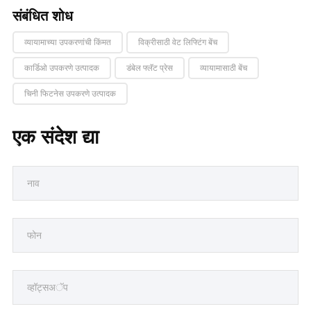
संबंधित शोध
व्यायामाच्या उपकरणांची किंमत
विक्रीसाठी वेट लिफ्टिंग बेंच
कार्डिओ उपकरणे उत्पादक
डंबेल फ्लॅट प्रेस
व्यायामासाठी बेंच
चिनी फिटनेस उपकरणे उत्पादक
एक संदेश द्या