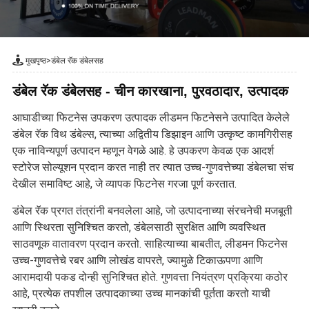
मुखपृष्ठ
>
डंबेल रॅक डंबेलसह
डंबेल रॅक डंबेलसह - चीन कारखाना, पुरवठादार, उत्पादक
आघाडीच्या फिटनेस उपकरण उत्पादक लीडमन फिटनेसने उत्पादित केलेले
डंबेल रॅक विथ डंबेल्स, त्याच्या अद्वितीय डिझाइन आणि उत्कृष्ट कामगिरीसह
एक नाविन्यपूर्ण उत्पादन म्हणून वेगळे आहे. हे उपकरण केवळ एक आदर्श
स्टोरेज सोल्यूशन प्रदान करत नाही तर त्यात उच्च-गुणवत्तेच्या डंबेलचा संच
देखील समाविष्ट आहे, जे व्यापक फिटनेस गरजा पूर्ण करतात.
डंबेल रॅक प्रगत तंत्रांनी बनवलेला आहे, जो उत्पादनाच्या संरचनेची मजबूती
आणि स्थिरता सुनिश्चित करतो, डंबेलसाठी सुरक्षित आणि व्यवस्थित
साठवणूक वातावरण प्रदान करतो. साहित्याच्या बाबतीत, लीडमन फिटनेस
उच्च-गुणवत्तेचे रबर आणि लोखंड वापरते, ज्यामुळे टिकाऊपणा आणि
आरामदायी पकड दोन्ही सुनिश्चित होते. गुणवत्ता नियंत्रण प्रक्रिया कठोर
आहे, प्रत्येक तपशील उत्पादकाच्या उच्च मानकांची पूर्तता करतो याची