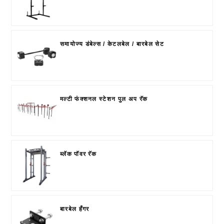
समायोज्य डंबेल्स / केटलबेल / बारबेल सेट
मल्टी फंक्शनल स्टेशन पुल अप रॅक
ब्लॅक पॉवर रॅक
बारबेल हँगर