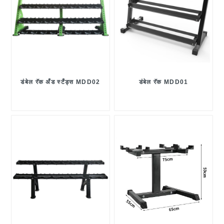
डंबेल रॅक अँड स्टँड्स MDD02
डंबेल रॅक MDD01