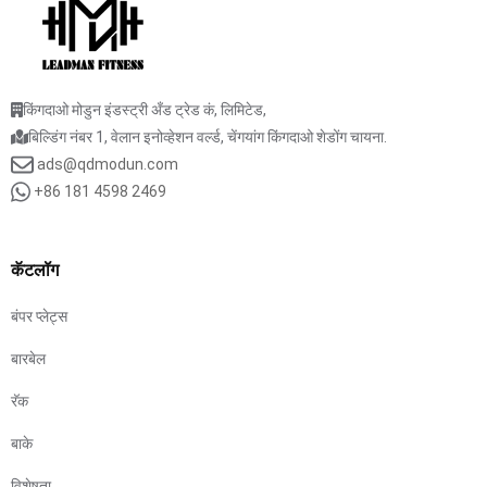
किंगदाओ मोडुन इंडस्ट्री अँड ट्रेड कं, लिमिटेड,
बिल्डिंग नंबर 1, वेलान इनोव्हेशन वर्ल्ड, चेंगयांग किंगदाओ शेडोंग चायना.
ads@qdmodun.com
+86 181 4598 2469
कॅटलॉग
बंपर प्लेट्स
बारबेल
रॅक
बाके
विशेषता