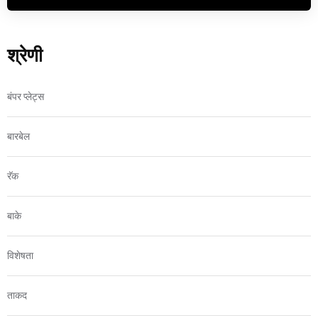
श्रेणी
बंपर प्लेट्स
बारबेल
रॅक
बाके
विशेषता
ताकद