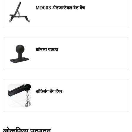
MD003 अ‍ॅडजस्टेबल वेट बेंच
बॉलला पकडा
बॉक्सिंग बॅग हँगर
लोकप्रिय उत्पादन