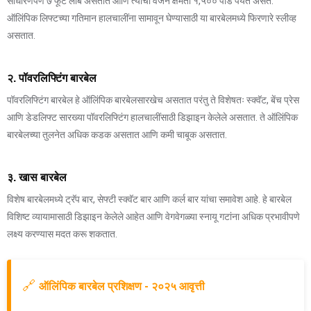
साधारणपणे ७ फूट लांब असतात आणि त्यांची वजन क्षमता १,५०० पौंड पर्यंत असते.
ऑलिंपिक लिफ्टच्या गतिमान हालचालींना सामावून घेण्यासाठी या बारबेलमध्ये फिरणारे स्लीव्ह
असतात.
२. पॉवरलिफ्टिंग बारबेल
पॉवरलिफ्टिंग बारबेल हे ऑलिंपिक बारबेलसारखेच असतात परंतु ते विशेषतः स्क्वॅट, बेंच प्रेस
आणि डेडलिफ्ट सारख्या पॉवरलिफ्टिंग हालचालींसाठी डिझाइन केलेले असतात. ते ऑलिंपिक
बारबेलच्या तुलनेत अधिक कडक असतात आणि कमी चाबूक असतात.
३. खास बारबेल
विशेष बारबेलमध्ये ट्रॅप बार, सेफ्टी स्क्वॅट बार आणि कर्ल बार यांचा समावेश आहे. हे बारबेल
विशिष्ट व्यायामासाठी डिझाइन केलेले आहेत आणि वेगवेगळ्या स्नायू गटांना अधिक प्रभावीपणे
लक्ष्य करण्यास मदत करू शकतात.
🔗
ऑलिंपिक बारबेल प्रशिक्षण - २०२५ आवृत्ती