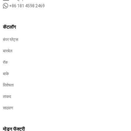
+86 181 4598 2469
कॅटलॉग
बंपर प्लेट्स
बारबेल
रॅक
बाके
विशेषता
ताकद
साठवण
मोडुन फॅक्टरी