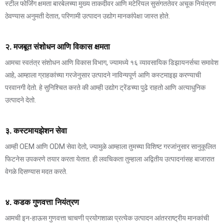
स्टील फोर्जिंग क्षमता बारबेलच्या मुख्य ताकदीवर आणि मटेरियल सुसंगततेवर अचूक नियंत्रण
ठेवण्यास अनुमती देतात, परिणामी उत्पादन उद्योग मानकांपेक्षा जास्त होते.
२. मजबूत संशोधन आणि विकास क्षमता
आमचा स्वतंत्र संशोधन आणि विकास विभाग, ज्यामध्ये १६ व्यावसायिक डिझायनर्सचा समावेश
आहे, आम्हाला ग्राहकांच्या गरजेनुसार उत्पादने नाविन्यपूर्ण आणि कस्टमाइझ करण्याची
परवानगी देतो. हे सुनिश्चित करते की आम्ही उद्योग ट्रेंडच्या पुढे राहतो आणि अत्याधुनिक
उत्पादने देतो.
३. कस्टमायझेशन सेवा
आम्ही OEM आणि ODM सेवा देतो, ज्यामुळे आम्हाला तुमच्या विशिष्ट गरजांनुसार सानुकूलित
फिटनेस उपकरणे तयार करता येतात. ही लवचिकता तुम्हाला अद्वितीय उत्पादनांसह बाजारात
वेगळे दिसण्यास मदत करते.
४. कडक गुणवत्ता नियंत्रण
आमची इन-हाऊस गुणवत्ता चाचणी प्रयोगशाळा प्रत्येक उत्पादन आंतरराष्ट्रीय मानकांची