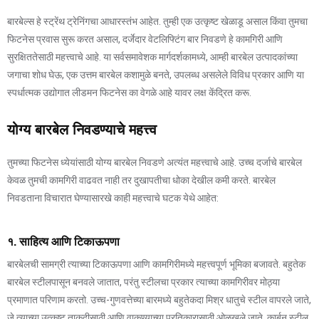
बारबेल्स हे स्ट्रेंथ ट्रेनिंगचा आधारस्तंभ आहेत. तुम्ही एक उत्कृष्ट खेळाडू असाल किंवा तुमचा
फिटनेस प्रवास सुरू करत असाल, दर्जेदार वेटलिफ्टिंग बार निवडणे हे कामगिरी आणि
सुरक्षिततेसाठी महत्त्वाचे आहे. या सर्वसमावेशक मार्गदर्शकामध्ये, आम्ही बारबेल उत्पादकांच्या
जगाचा शोध घेऊ, एक उत्तम बारबेल कशामुळे बनते, उपलब्ध असलेले विविध प्रकार आणि या
स्पर्धात्मक उद्योगात लीडमन फिटनेस का वेगळे आहे यावर लक्ष केंद्रित करू.
योग्य बारबेल निवडण्याचे महत्त्व
तुमच्या फिटनेस ध्येयांसाठी योग्य बारबेल निवडणे अत्यंत महत्त्वाचे आहे. उच्च दर्जाचे बारबेल
केवळ तुमची कामगिरी वाढवत नाही तर दुखापतीचा धोका देखील कमी करते. बारबेल
निवडताना विचारात घेण्यासारखे काही महत्त्वाचे घटक येथे आहेत:
१. साहित्य आणि टिकाऊपणा
बारबेलची सामग्री त्याच्या टिकाऊपणा आणि कामगिरीमध्ये महत्त्वपूर्ण भूमिका बजावते. बहुतेक
बारबेल स्टीलपासून बनवले जातात, परंतु स्टीलचा प्रकार त्याच्या कामगिरीवर मोठ्या
प्रमाणात परिणाम करतो. उच्च-गुणवत्तेच्या बारमध्ये बहुतेकदा मिश्र धातुचे स्टील वापरले जाते,
जे त्याच्या उत्कृष्ट ताकदीसाठी आणि वाकण्याच्या प्रतिकारासाठी ओळखले जाते. कार्बन स्टील