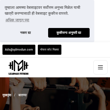
तुम्हाला आमच्या वेबसाइटवर सर्वोत्तम अनुभव मिळेल याची
खात्री करण्यासाठी ही वेबसाइट कुकीज वापरते.
अधिक जाणून घ्या
नकार द्या
कुकीजना अनुमती द्या
Ads@qdmodun.com
मोफत कोट मिळवा
मुखपृष्ठ
बातम्या