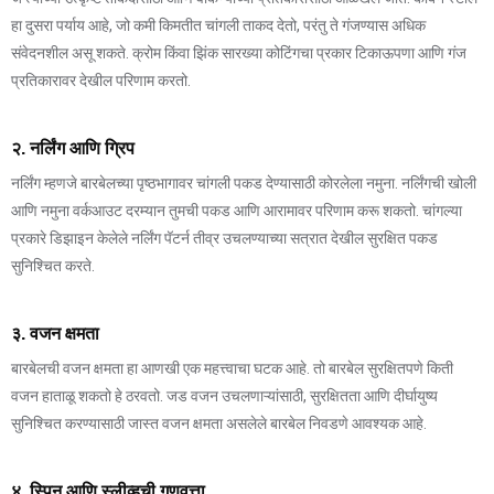
हा दुसरा पर्याय आहे, जो कमी किमतीत चांगली ताकद देतो, परंतु ते गंजण्यास अधिक
संवेदनशील असू शकते. क्रोम किंवा झिंक सारख्या कोटिंगचा प्रकार टिकाऊपणा आणि गंज
प्रतिकारावर देखील परिणाम करतो.
२. नर्लिंग आणि ग्रिप
नर्लिंग म्हणजे बारबेलच्या पृष्ठभागावर चांगली पकड देण्यासाठी कोरलेला नमुना. नर्लिंगची खोली
आणि नमुना वर्कआउट दरम्यान तुमची पकड आणि आरामावर परिणाम करू शकतो. चांगल्या
प्रकारे डिझाइन केलेले नर्लिंग पॅटर्न तीव्र उचलण्याच्या सत्रात देखील सुरक्षित पकड
सुनिश्चित करते.
३. वजन क्षमता
बारबेलची वजन क्षमता हा आणखी एक महत्त्वाचा घटक आहे. तो बारबेल सुरक्षितपणे किती
वजन हाताळू शकतो हे ठरवतो. जड वजन उचलणाऱ्यांसाठी, सुरक्षितता आणि दीर्घायुष्य
सुनिश्चित करण्यासाठी जास्त वजन क्षमता असलेले बारबेल निवडणे आवश्यक आहे.
४. स्पिन आणि स्लीव्हची गुणवत्ता