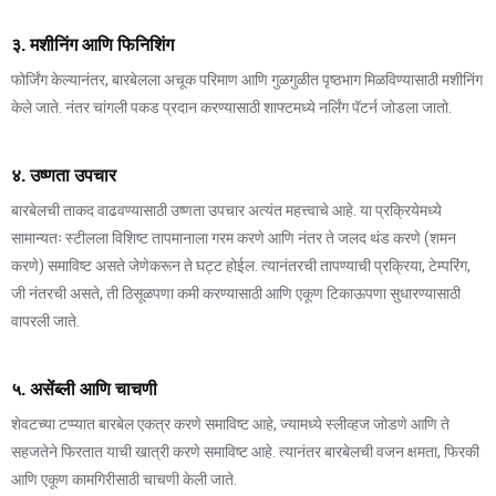
३. मशीनिंग आणि फिनिशिंग
फोर्जिंग केल्यानंतर, बारबेलला अचूक परिमाण आणि गुळगुळीत पृष्ठभाग मिळविण्यासाठी मशीनिंग
केले जाते. नंतर चांगली पकड प्रदान करण्यासाठी शाफ्टमध्ये नर्लिंग पॅटर्न जोडला जातो.
४. उष्णता उपचार
बारबेलची ताकद वाढवण्यासाठी उष्णता उपचार अत्यंत महत्त्वाचे आहे. या प्रक्रियेमध्ये
सामान्यतः स्टीलला विशिष्ट तापमानाला गरम करणे आणि नंतर ते जलद थंड करणे (शमन
करणे) समाविष्ट असते जेणेकरून ते घट्ट होईल. त्यानंतरची तापण्याची प्रक्रिया, टेम्परिंग,
जी नंतरची असते, ती ठिसूळपणा कमी करण्यासाठी आणि एकूण टिकाऊपणा सुधारण्यासाठी
वापरली जाते.
५. असेंब्ली आणि चाचणी
शेवटच्या टप्प्यात बारबेल एकत्र करणे समाविष्ट आहे, ज्यामध्ये स्लीव्हज जोडणे आणि ते
सहजतेने फिरतात याची खात्री करणे समाविष्ट आहे. त्यानंतर बारबेलची वजन क्षमता, फिरकी
आणि एकूण कामगिरीसाठी चाचणी केली जाते.