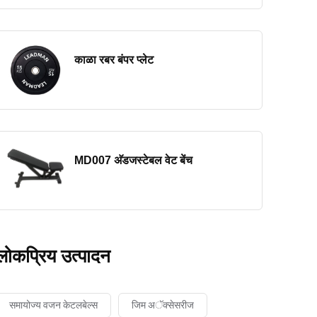
काळा रबर बंपर प्लेट
MD007 अ‍ॅडजस्टेबल वेट बेंच
लोकप्रिय उत्पादन
समायोज्य वजन केटलबेल्स
जिम अॅक्सेसरीज