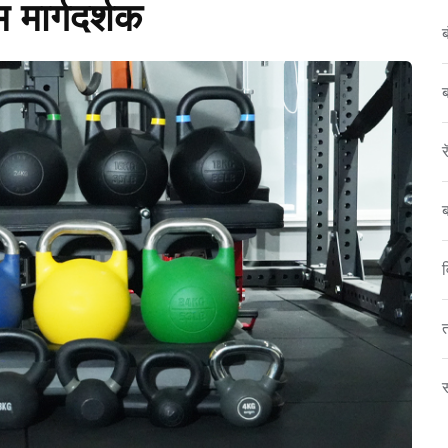
मार्गदर्शक
ब