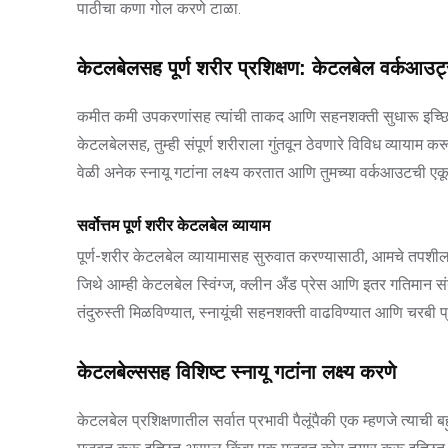
पाठीचा कणा गोल करणे टाळा.
केटलबेलसह पूर्ण शरीर प्रशिक्षण: केटलबेल वर्कआउ
कमीत कमी उपकरणांसह त्यांची ताकद आणि सहनशक्ती सुधारू इच्छिण
केटलबेलसह, तुम्ही संपूर्ण शरीराला गुंतवून ठेवणारे विविध व्यायाम 
वेळी अनेक स्नायू गटांना लक्ष्य करतात आणि तुमच्या वर्कआउटची एक
सर्वोत्तम पूर्ण शरीर केटलबेल व्यायाम
पूर्ण-शरीर केटलबेल व्यायामासह सुरुवात करण्यासाठी, आमचे तपशीलव
जिथे आम्ही केटलबेल स्विंग्ज, क्लीन अँड प्रेस आणि इतर गतिमान संय
तंदुरुस्ती मिळविण्यात, स्नायूंची सहनशक्ती वाढविण्यात आणि चरब
केटलबेल्ससह विशिष्ट स्नायू गटांना लक्ष्य करणे
केटलबेल प्रशिक्षणातील सर्वात प्रभावी पैलूंपैकी एक म्हणजे त्याची ब