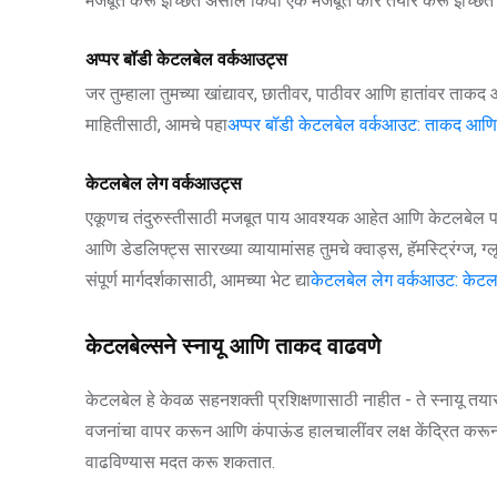
मजबूत करू इच्छित असाल किंवा एक मजबूत कोर तयार करू इच्छित अस
अप्पर बॉडी केटलबेल वर्कआउट्स
जर तुम्हाला तुमच्या खांद्यावर, छातीवर, पाठीवर आणि हातांवर त
माहितीसाठी, आमचे पहा
अप्पर बॉडी केटलबेल वर्कआउट: ताकद आणि
केटलबेल लेग वर्कआउट्स
एकूणच तंदुरुस्तीसाठी मजबूत पाय आवश्यक आहेत आणि केटलबेल पायांच
आणि डेडलिफ्ट्स सारख्या व्यायामांसह तुमचे क्वाड्स, हॅमस्ट्रिंग्ज,
संपूर्ण मार्गदर्शकासाठी, आमच्या भेट द्या
केटलबेल लेग वर्कआउट: केटलब
केटलबेल्सने स्नायू आणि ताकद वाढवणे
केटलबेल हे केवळ सहनशक्ती प्रशिक्षणासाठी नाहीत - ते स्नायू तय
वजनांचा वापर करून आणि कंपाऊंड हालचालींवर लक्ष केंद्रित करून, 
वाढविण्यास मदत करू शकतात.