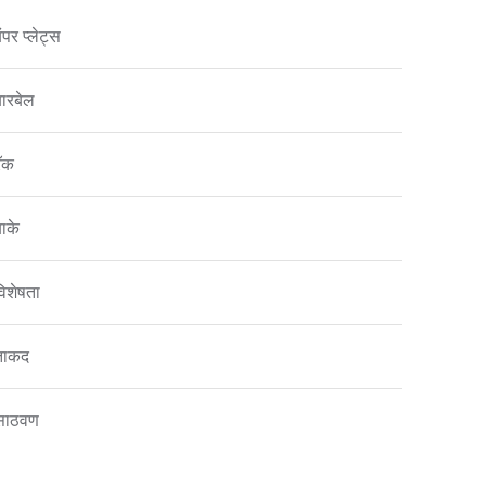
ंपर प्लेट्स
बारबेल
रॅक
बाके
विशेषता
ताकद
साठवण