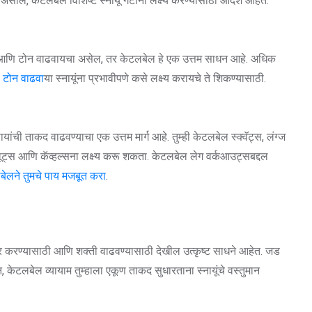
ाल, केटलबेल विशिष्ट स्नायू गटांना लक्ष्य करण्यासाठी आदर्श आहेत.
ाकद आणि टोन वाढवायचा असेल, तर केटलबेल हे एक उत्तम साधन आहे. अधिक
 टोन वाढवा
या स्नायूंना प्रभावीपणे कसे लक्ष्य करायचे ते शिकण्यासाठी.
ी ताकद वाढवण्याचा एक उत्तम मार्ग आहे. तुम्ही केटलबेल स्क्वॅट्स, लंग्ज
 ग्लूट्स आणि कॅव्हल्सना लक्ष्य करू शकता. केटलबेल लेग वर्कआउट्सबद्दल
ेलने तुमचे पाय मजबूत करा
.
ार करण्यासाठी आणि शक्ती वाढवण्यासाठी देखील उत्कृष्ट साधने आहेत. जड
केटलबेल व्यायाम तुम्हाला एकूण ताकद सुधारताना स्नायूंचे वस्तुमान