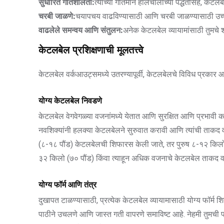
सुधारित गतिशीलता:
त्यांच्या गतिमान हालचालींच्या पद्धतींसह, केट
चरबी जाळणे:
चयापचय वाढविण्यासाठी आणि चरबी जाळण्यासाठी उच्च-त
वाढलेले समन्वय आणि संतुलन:
अनेक केटलबेल व्यायामांसाठी तुमचे श
केटलबेल प्रशिक्षणाची मूलतत्त्वे
केटलबेल वर्कआउट्समध्ये उतरण्यापूर्वी, केटलबेलचे विविध प्रकार आणि
योग्य केटलबेल निवडणे
केटलबेल वेगवेगळ्या वजनांमध्ये येतात आणि सुरक्षित आणि प्रभावी क
नवशिक्यांनी हलक्या केटलबेलने सुरुवात करावी आणि त्यांची ताक
(८-१८ पौंड) केटलबेलची शिफारस केली जाते, तर पुरुष ८-१२ किलो 
३२ किलो (७० पौंड) किंवा त्याहून अधिक वजनाचे केटलबेल ताकद व
योग्य फॉर्म आणि तंत्र
दुखापत टाळण्यासाठी, प्रत्येक केटलबेल व्यायामासाठी योग्य फॉर्म शिक
पाठीने उचलणे आणि जास्त गती वापरणे समाविष्ट आहे. नेहमी तुमची 