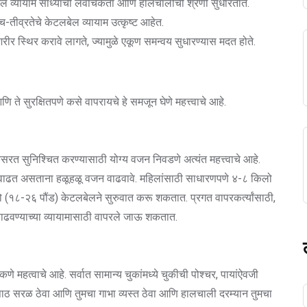
लबेल व्यायाम सांध्यांची लवचिकता आणि हालचालींची श्रेणी सुधारतात.
ीव्रतेचे केटलबेल व्यायाम उत्कृष्ट आहेत.
रीर स्थिर करावे लागते, ज्यामुळे एकूण समन्वय सुधारण्यास मदत होते.
 ते सुरक्षितपणे कसे वापरायचे हे समजून घेणे महत्त्वाचे आहे.
सरत सुनिश्चित करण्यासाठी योग्य वजन निवडणे अत्यंत महत्त्वाचे आहे.
द वाढत असताना हळूहळू वजन वाढवावे. महिलांसाठी साधारणपणे ४-८ किलो
(१८-२६ पौंड) केटलबेलने सुरुवात करू शकतात. प्रगत वापरकर्त्यांसाठी,
ाढवण्याच्या व्यायामासाठी वापरले जाऊ शकतात.
णे महत्वाचे आहे. सर्वात सामान्य चुकांमध्ये चुकीची पोश्चर, पायांऐवजी
पाठ सरळ ठेवा आणि तुमचा गाभा व्यस्त ठेवा आणि हालचाली दरम्यान तुमचा