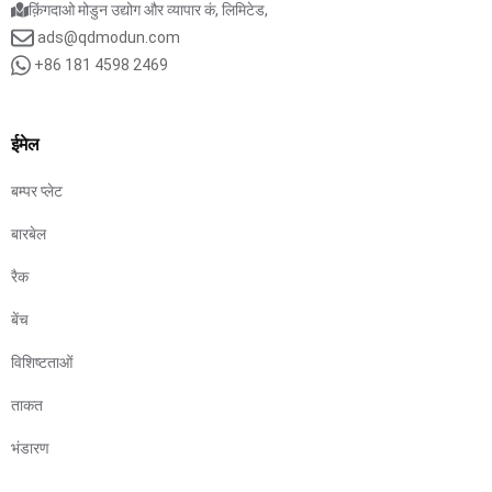
क़िंगदाओ मोडुन उद्योग और व्यापार कं, लिमिटेड,
ads@qdmodun.com
+86 181 4598 2469
ईमेल
बम्पर प्लेट
बारबेल
रैक
बेंच
विशिष्टताओं
ताकत
भंडारण