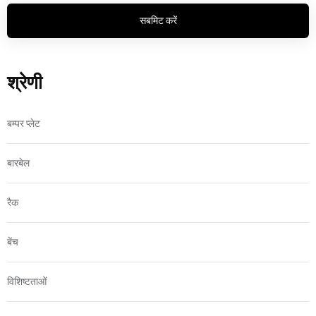
सबमिट करें
श्रेणी
बम्पर प्लेट
बारबेल
रैक
बेंच
विशिष्टताओं