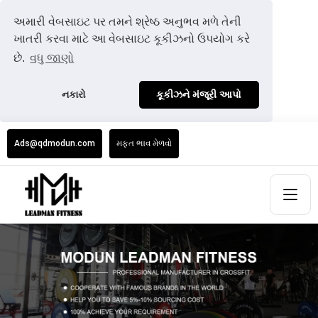
અમારી વેબસાઇટ પર તમને શ્રેષ્ઠ અનુભવ મળે તેની
ખાતરી કરવા માટે આ વેબસાઇટ કૂકીઝનો ઉપયોગ કરે
છે.
વધુ જાણો
નકારો
કૂકીઝને મંજૂરી આપો
Ads@qdmodun.com
મફત ભાવ મેળવો