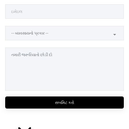
સબમિટ કરો