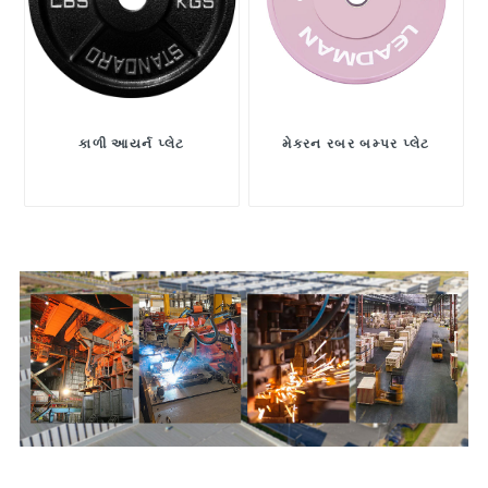
કાળી આયર્ન પ્લેટ
મેકરન રબર બમ્પર પ્લેટ