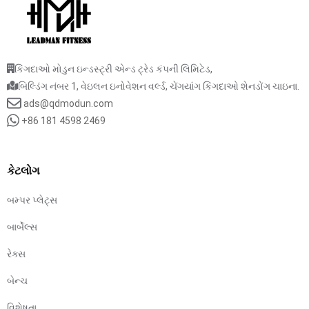
કિંગદાઓ મોડુન ઇન્ડસ્ટ્રી એન્ડ ટ્રેડ કંપની લિમિટેડ,
બિલ્ડિંગ નંબર 1, વેઇલન ઇનોવેશન વર્લ્ડ, ચેંગયાંગ કિંગદાઓ શેનડોંગ ચાઇના.
ads@qdmodun.com
+86 181 4598 2469
કેટલોગ
બમ્પર પ્લેટ્સ
બાર્બેલ્સ
રેક્સ
બેન્ચ
વિશેષતા