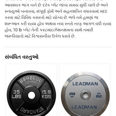
આવશ્યક ભાગ બને છે. દરેક પ્લેટ લાંબા સમય સુધી ચાલે છે અને
સ્નાયુઓ બનાવવા, સંપૂર્ણ ફોર્મ અને સહનશક્તિ વધારવામાં મદદ
કરવા માટે વિવિધ કસરતો માટે યોગ્ય છે. ભલે તમે હમણાં જ
શરૂઆત કરી રહ્યા હોવ અથવા નવા સ્તરો તરફ આગળ વધી રહ્યા
હોવ, 10 lb પ્લેટ તેની કસ્ટમાઇઝેશનક્ષમતા સાથે તમારી
જરૂરિયાતો માટે વિશ્વસનીય ઉકેલ ધરાવે છે.
સંબંધિત વસ્તુઓ