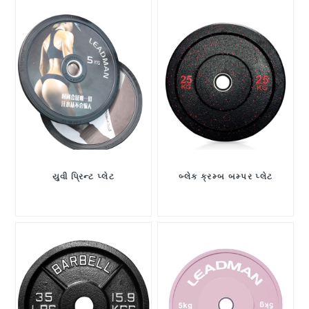
યુવી પ્રિન્ટ પ્લેટ
બ્લેક ક્રમ્બ બમ્પર પ્લેટ