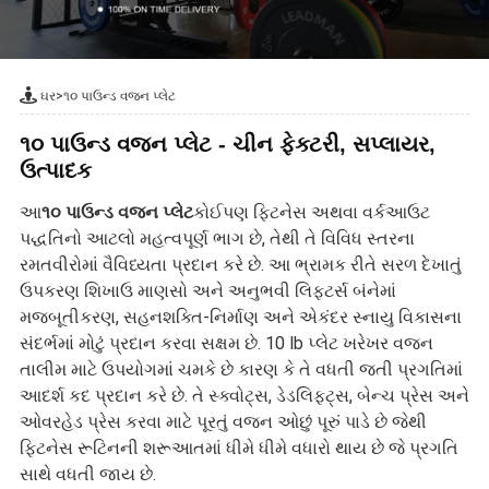
ઘર
>
૧૦ પાઉન્ડ વજન પ્લેટ
૧૦ પાઉન્ડ વજન પ્લેટ - ચીન ફેક્ટરી, સપ્લાયર,
ઉત્પાદક
આ
૧૦ પાઉન્ડ વજન પ્લેટ
કોઈપણ ફિટનેસ અથવા વર્કઆઉટ
પદ્ધતિનો આટલો મહત્વપૂર્ણ ભાગ છે, તેથી તે વિવિધ સ્તરના
રમતવીરોમાં વૈવિધ્યતા પ્રદાન કરે છે. આ ભ્રામક રીતે સરળ દેખાતું
ઉપકરણ શિખાઉ માણસો અને અનુભવી લિફ્ટર્સ બંનેમાં
મજબૂતીકરણ, સહનશક્તિ-નિર્માણ અને એકંદર સ્નાયુ વિકાસના
સંદર્ભમાં મોટું પ્રદાન કરવા સક્ષમ છે. 10 lb પ્લેટ ખરેખર વજન
તાલીમ માટે ઉપયોગમાં ચમકે છે કારણ કે તે વધતી જતી પ્રગતિમાં
આદર્શ કદ પ્રદાન કરે છે. તે સ્ક્વોટ્સ, ડેડલિફ્ટ્સ, બેન્ચ પ્રેસ અને
ઓવરહેડ પ્રેસ કરવા માટે પૂરતું વજન ઓછું પૂરું પાડે છે જેથી
ફિટનેસ રૂટિનની શરૂઆતમાં ધીમે ધીમે વધારો થાય છે જે પ્રગતિ
સાથે વધતી જાય છે.