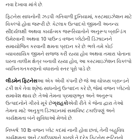
નવા દેખાવા માંગે છે.
ફિટનેસ સાધનોની ઝડપી ગતિવાળી દુનિયામાં, કસ્ટમાઇઝેશન માટે
વિકલ્પો હોવા જરૂરી છે. કેટલાક ઉત્પાદકો જીમની અનન્ય
સૌંદર્યલક્ષી અથવા કાર્યાત્મક જરૂરિયાતોને અનુરૂપ બ્રાન્ડિંગ
ઉમેરવાની અથવા 10 પાઉન્ડ વજન પ્લેટોની ડિઝાઇનને
સમાયોજિત કરવાની ક્ષમતા પ્રદાન કરે છે. ભલે તમે કોઈ
વ્યાવસાયિક જીમને સજ્જ કરી રહ્યા હોવ અથવા તમારા પોતાના
ઘરના તાલીમ ક્ષેત્ર બનાવી રહ્યા હોવ, આ કસ્ટમાઇઝેશન વિકલ્પો
વ્યક્તિગતકરણનો વધારાનો સ્તર પૂરો પાડે છે.
લીડમેન ફિટનેસ
આ એક એવી કંપની છે જે આ ચોક્કસ બ્રાન્ડને
ટકી શકે તેવા શ્રેષ્ઠ સાધનોનું ઉત્પાદન કરે છે, જેમાં વજન પ્લેટનો
સમાવેશ થાય છે. તેઓ તેમના પ્રમાણભૂત અને અનુરૂપ
ઉત્પાદનોને ગીરવે મૂકે છે
ગ્રાહકો
એવી રીતે કે જેના દ્વારા તેઓ
તેમના માટે અનુકૂળ ડિઝાઇનમાં સમાવિષ્ટ ટકાઉપણું અને
કાર્યક્ષમતા બંને સુવિધાઓ મેળવે છે.
નિષ્કર્ષ: 10 lb વજન પ્લેટ કદમાં નાની હોવા છતાં, તેની બહુવિધ
કાર્યક્ષમતા અને ટકાઉપણાને કારણે તે દરેક ફિટનેસ રૂટિનનો