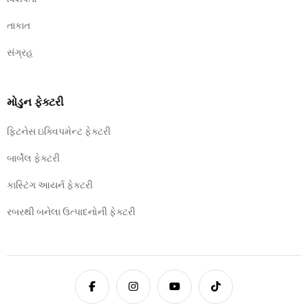
તાકાત
સંગ્રહ
મોડુન ફેક્ટરી
ફિટનેસ ઇક્વિપમેન્ટ ફેક્ટરી
બાર્બેલ ફેક્ટરી
કાસ્ટિંગ આયર્ન ફેક્ટરી
રબરથી બનેલા ઉત્પાદનોની ફેક્ટરી