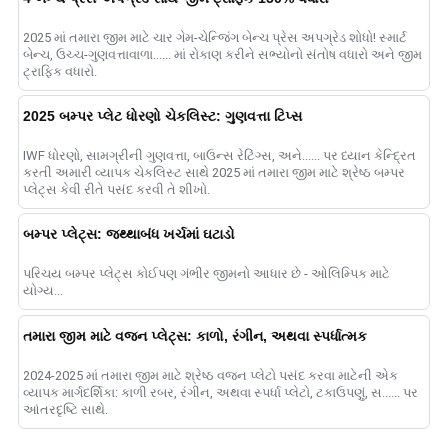
2025 માં તમારા જીમ માટે ચાર ગેમ-ચેન્જિંગ બેન્ચ પ્રેસ અપગ્રેડ શોધો! સ્માર્ટ
બેન્ચ, ઉચ્ચ-ગુણવત્તાવાળા...... માં રોકાણ કરીને સભ્યોનો સંતોષ વધારો અને જીમ
ટ્રાફિક વધારો.
2025 બમ્પર પ્લેટ ધોરણો ચેકલિસ્ટ: ગુણવત્તા ટિપ્સ
IWF ધોરણો, સામગ્રીની ગુણવત્તા, બાઉન્સ રેટિંગ્સ, અને...... પર ધ્યાન કેન્દ્રિત
કરતી અમારી વ્યાપક ચેકલિસ્ટ સાથે 2025 માં તમારા જીમ માટે શ્રેષ્ઠ બમ્પર
પ્લેટ્સ કેવી રીતે પસંદ કરવી તે શીખો.
બમ્પર પ્લેટ્સ: જથ્થાબંધ ખર્ચમાં ઘટાડો
પરિચય બમ્પર પ્લેટ્સ કોઈપણ ગંભીર જીમનો આધાર છે - ઓલિમ્પિક માટે
યોગ્ય...
તમારા જીમ માટે વજન પ્લેટ્સ: કાળો, રંગીન, અથવા સ્પર્ધાત્મક
2024-2025 માં તમારા જીમ માટે શ્રેષ્ઠ વજન પ્લેટો પસંદ કરવા માટેની એક
વ્યાપક માર્ગદર્શિકા: કાળી રબર, રંગીન, અથવા સ્પર્ધા પ્લેટો, ટકાઉપણું, સ...... પર
આંતરદૃષ્ટિ સાથે.