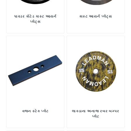
પાવડર કોટેડ કાસ્ટ આયર્ન
કાસ્ટ આયર્ન પ્લેટ્સ
પ્લેટ્સ
વજન સ્ટેક પ્લેટ
લાકડાના અનાજ રબર બમ્પર
પ્લેટ