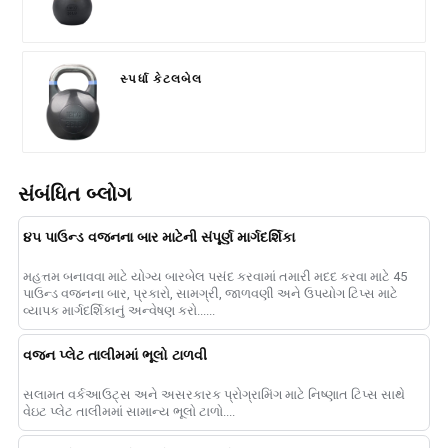
સ્પર્ધા કેટલબેલ
સંબંધિત બ્લોગ
​૪૫ પાઉન્ડ વજનના બાર માટેની સંપૂર્ણ માર્ગદર્શિકા
મહત્તમ બનાવવા માટે યોગ્ય બારબેલ પસંદ કરવામાં તમારી મદદ કરવા માટે 45
પાઉન્ડ વજનના બાર, પ્રકારો, સામગ્રી, જાળવણી અને ઉપયોગ ટિપ્સ માટે
વ્યાપક માર્ગદર્શિકાનું અન્વેષણ કરો......
વજન પ્લેટ તાલીમમાં ભૂલો ટાળવી
સલામત વર્કઆઉટ્સ અને અસરકારક પ્રોગ્રામિંગ માટે નિષ્ણાત ટિપ્સ સાથે
વેઇટ પ્લેટ તાલીમમાં સામાન્ય ભૂલો ટાળો....