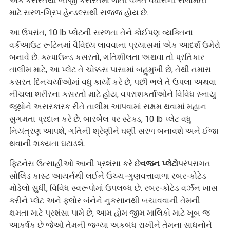
એક કસરતથી બીજી કસરતમાં જતી વખતે વધારાની સલામતી
માટે સરળ-ગ્રિપ હેન્ડલ્સથી સજ્જ હોય ​​છે.
આ ઉપરાંત, 10 lb પ્લેટની સરળતા તેને કોઈપણ વ્યક્તિના
વર્કઆઉટ રૂટિનમાં વૈવિધ્ય લાવવાના પ્રયાસમાં એક આદર્શ ઉમેરો
બનાવે છે. કમ્પાઉન્ડ કસરતો, ગતિશીલતા અથવા તો પ્રતિકાર
તાલીમ માટે, આ પ્લેટ તે ચોક્કસ પાસામાં બહુમુખી છે, તેથી તમારા
કસરત દિનચર્યાઓમાં વધુ કાર્યો કરે છે, પછી ભલે તે ઉપલા અથવા
નીચલા શરીરના કસરતો માટે હોય, વપરાશકર્તાઓને વિવિધ સ્નાયુ
જૂથોને અસરકારક રીતે તાલીમ આપવામાં સક્ષમ થવામાં મહાન
સુગમતા પ્રદાન કરે છે. બારબેલ પર સ્ટેક્ડ, 10 lb પ્લેટ વધુ
નિયંત્રણ આપશે, ગતિની શ્રેણીને ઘણી સરળ બનાવશે અને ઈજા
થવાની શક્યતા ઘટાડશે.
ફિટનેસ ઉત્સાહીઓ આની પ્રશંસા કરે છે
વજન પ્લેટો
પરંપરાગત
સોલિડ કાસ્ટ આયર્નથી લઈને ઉચ્ચ-ગુણવત્તાવાળા રબર-કોટેડ
મોડેલો સુધી, વિવિધ સ્વરૂપોમાં ઉપલબ્ધ છે. રબર-કોટેડ વર્ઝન ખાસ
કરીને પ્લેટ અને ફ્લોર બંનેને નુકસાનથી બચાવવાની તેમની
ક્ષમતા માટે પ્રશંસા પામે છે, આમ હોમ જીમ માલિકો માટે ખૂબ જ
આકર્ષક છે જેઓ તેમની જગ્યા અકબંધ રાખીને તેમના સાધનોને