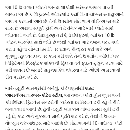
આ 10 lb વજન પ્લેટને અન્ય લોકોથી ખરેખર અલગ પાડતી
બાબત એ છે કે લિફ્ટરને ઓવરલોડ કર્યા વિના ચોક્કસ સ્નાયુઓને
અલગ કરવામાં આવે છે. તેનો ઉપયોગ મોટે ભાગે વોર્મ-અપ્સ માટે
થાય છે અથવા સંપૂર્ણ ફોર્મ અને ટેકનિક માટે ભારે પ્લેટો સાથે
જોડવામાં આવે છે. ઉદાહરણ તરીકે, ડેડલિફ્ટમાં, વ્યક્તિ 10 lb
પ્લેટને બારબેલ સાથે જોડે છે જેથી વ્યક્તિ ભારે વજન પર ઢગલો
કરતા પહેલા યોગ્ય સ્થિતિ પર ધ્યાન કેન્દ્રિત કરી શકે અને
મૂળભૂત હલનચલન પર કામ કરી શકે. તેનો ઉપયોગ ઓલિમ્પિક
લિફ્ટિંગમાં વિસ્ફોટક શક્તિની હિલચાલને ફાઇન-ટ્યુન કરવા માટે
કરી શકાય છે જ્યારે સહનશક્તિ વધારવા માટે ઓછી અસરવાળી
રીત પ્રદાન કરે છે.
ભારે-ડ્યુટી સામગ્રીથી બનેલું, કોઈપણમાંથી
કાસ્ટ
આયર્ન
અથવા
રબર-કોટેડ સ્ટીલ
, આ વજન પ્લેટો હોમ જીમ અને
કોમર્શિયલ ફિટનેસ સેન્ટરોની કઠોરતા દરમિયાન ટકી રહે તે રીતે
બનાવવામાં આવી છે. હેવી-ડ્યુટી બાંધકામ લાંબા સમય સુધી ટકી
રહે છે, કાટ અને નુકસાન સામે પ્રતિકાર કરે છે, તેથી તે ઉચ્ચ-
વોલ્યુમ વર્કઆઉટ્સ માટે આદર્શ છે. મોટાભાગની 10-પાઉન્ડ પ્લેટો