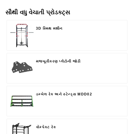
સૌથી વધુ વેચાતી પ્રોડક્ટ્સ
3D સ્મિથ મશીન
મજબૂતીકરણ પ્લેટોની જોડી
ડમ્બેલ રેક અને સ્ટેન્ડ્સ MDD02
કોમ્પેક્ટ રેક