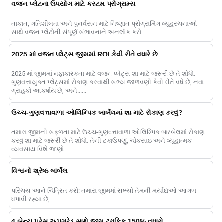
વજન પ્લેટના ઉપયોગ માટે કસ્ટમ પ્રોગ્રામ્સ
તાકાત, ગતિશીલતા અને પુનર્વસન માટે નિષ્ણાત પ્રોગ્રામિંગ વ્યૂહરચનાઓ
સાથે વજન પ્લેટોની સંપૂર્ણ સંભાવનાને અનલૉક કરો....
2025 માં વજન પ્લેટ્સ જીમમાં ROI કેવી રીતે વધારે છે
2025 માં જીમમાં નફાકારકતા માટે વજન પ્લેટ્સ શા માટે જરૂરી છે તે શોધો.
ગુણવત્તાયુક્ત પ્લેટ્સમાં રોકાણ કરવાથી સભ્ય જાળવણી કેવી રીતે વધે છે, નવા
ગ્રાહકો આકર્ષાય છે, અને......
ઉચ્ચ-ગુણવત્તાવાળા ઓલિમ્પિક બાર્બેલમાં શા માટે રોકાણ કરવું?
તમારા જીમની સફળતા માટે ઉચ્ચ-ગુણવત્તાવાળા ઓલિમ્પિક બારબેલમાં રોકાણ
કરવું શા માટે જરૂરી છે તે શોધો. તેની ટકાઉપણું, ચોકસાઇ અને વ્યૂહાત્મક
વ્યવસાય વિશે જાણો ......
વિશ્વનો શ્રેષ્ઠ બાર્બેલ
પરિચય આને ચિત્રિત કરો: તમારા જીમમાં સભ્યો તેમની મર્યાદાઓ આગળ
ધપાવી રહ્યા છે,...
4 બેન્ચ પ્રેસ અપગ્રેડ સાથે જીમ ટ્રાફિક 150% વધારો