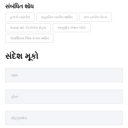
સંબંધિત શોધ
હલકો બારબેલ
સહાયિત બાર્બેલ મશીન
ઢાળ ડમ્બેલ બેન્ચ
વેચાણ માટે કેટલબેલ સેટ્સ
અપૂર્ણાંક વજન પ્લેટો
કોમર્શિયલ જિમ કેબલ મશીન
સંદેશ મૂકો