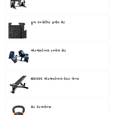
ફુલ કમ્પોઝિટ ફ્લોર મેટ
એડજસ્ટેબલ ડમ્બેલ સેટ
MD005 એડજસ્ટેબલ વેઇટ બેન્ચ
મેટ કેટલબેલ્સ