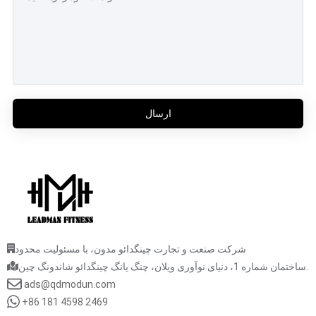
ارسال
شرکت صنعت و تجارت چینگدائو مدون، با مسئولیت محدود
ساختمان شماره 1، دنیای نوآوری ویلان، چنگ یانگ چینگدائو شاندونگ چین.
ads@qdmodun.com
+86 181 4598 2469