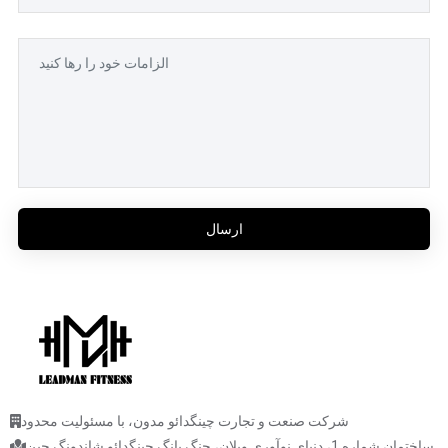
ارسال
شرکت صنعت و تجارت چینگدائو مدون، با مسئولیت محدود
ساختمان شماره 1، دنیای نوآوری ویلان، چنگ یانگ چینگدائو شاندونگ چین.