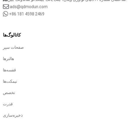
ads@qdmodun.com
+86 181 4598 2469
کاتالوگ‌ها
صفحات سپر
هالترها
قفسه‌ها
نیمکت‌ها
تخصص
قدرت
ذخیره‌سازی