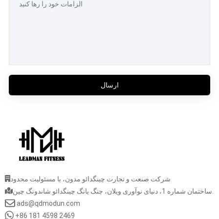
ارسال
شرکت صنعت و تجارت چینگدائو مدون، با مسئولیت محدود
ساختمان شماره 1، دنیای نوآوری ویلان، چنگ یانگ چینگدائو شاندونگ چین.
ads@qdmodun.com
+86 181 4598 2469