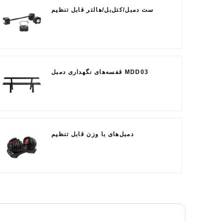
ست دمبل/کتل‌بل/هالتر قابل تنظیم
قفسه‌های نگهداری دمبل MDD03
دمبل‌های با وزن قابل تنظیم