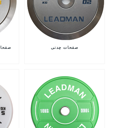
صفحات چدنی
صفحات
ز