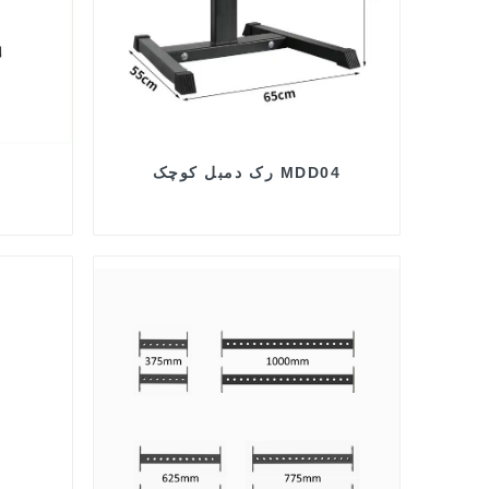
رک دمبل کوچک MDD04