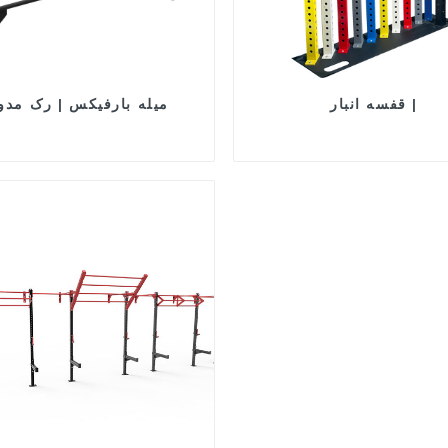
قفسه انبار |
میله بارفیکس | رک مدول