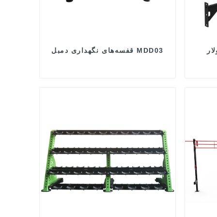
ار
قفسه‌های نگهداری دمبل MDD03