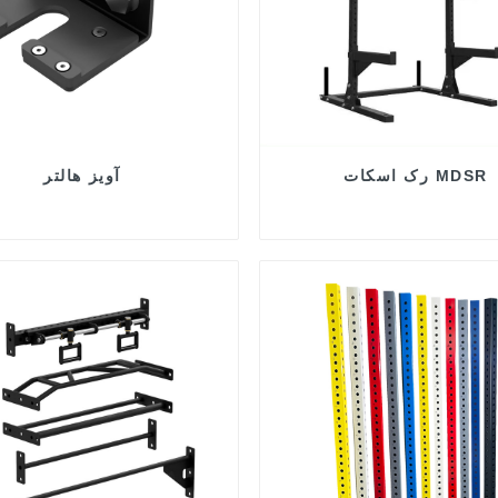
رک اسکات MDSR
آویز هالتر