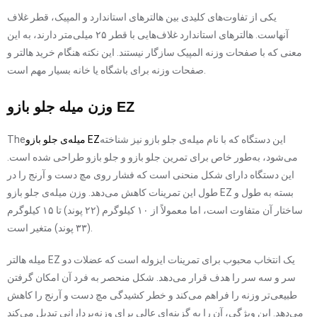
یکی از تفاوت‌های کلیدی بین هالترهای استاندارد و المپیک، قطر غلاف
آنهاست. هالترهای استاندارد غلاف‌هایی با قطر ۲۵ میلی‌متر دارند، به این
معنی که با صفحات وزنه المپیک سازگار نیستند. این نکته هنگام خرید هالتر و
صفحات وزنه برای باشگاه یا خانه بسیار مهم است.
وزن میله جلو بازو EZ
این دستگاه که با نام میله‌ی جلو بازو نیز شناخته
میله‌ی جلو بازو EZ
The
می‌شود، به‌طور خاص برای تمرین جلو بازو و جلو بازو طراحی شده است.
این دستگاه دارای شکل منحنی است که فشار روی مچ دست و آرنج را در
طول این تمرینات کاهش می‌دهد. وزن میله‌ی جلو بازو EZ بسته به طول و
ساختار آن متفاوت است، اما معمولاً از ۱۰ کیلوگرم (۲۲ پوند) تا ۱۵ کیلوگرم
(۳۳ پوند) متغیر است.
میله هالتر EZ یک انتخاب محبوب برای تمرینات ایزوله است که عضلات دو
سر و سه سر را هدف قرار می‌دهد. شکل منحصر به فرد آن امکان گرفتن
طبیعی‌تر وزنه را فراهم می‌کند و خطر کشیدگی مچ دست و آرنج را کاهش
می‌دهد. این ویژگی، آن را به گزینه‌ای عالی برای وزنه‌بردارانی تبدیل می‌کند