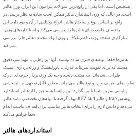
تشخیص است، اما یکی از رایج‌ترین سوالات پیرامون این ابزار، وزن هالتر
است. در حالی که وزن استاندارد هالتر ممکن است ساده به نظر برسد، در
واقع بر اساس نوع و ساختار هالتر، انواع مختلفی از آن وجود دارد. این
راهنمای جامع، دنیای هالترها را بررسی می‌کند و استانداردهای وزن،
سازگاری صفحه وزنه، قطر غلاف و وزن انواع مختلف هالترها را بررسی
می‌کند.
هالترها فقط میله‌های فلزی ساده نیستند؛ آنها ابزارهایی با مهندسی دقیق
هستند که برای تقویت تمرینات قدرتی، پاورلیفتینگ و وزنه‌برداری المپیک
طراحی شده‌اند. چه مبتدی باشید و چه یک وزنه‌بردار حرفه‌ای، درک
تفاوت‌های ظریف وزن و نوع هالتر می‌تواند به طور قابل توجهی بر اثربخشی
و ایمنی تمرین شما تأثیر بگذارد. این راهنما همه چیز را از هالتر استاندارد
المپیک گرفته تا میله‌های تخصصی مانند هالتر EZ curl و هالتر trap پوشش
می‌دهد و دانش لازم را برای انتخاب هالتر مناسب برای اهداف تناسب اندام
شما فراهم می‌کند.
استانداردهای هالتر