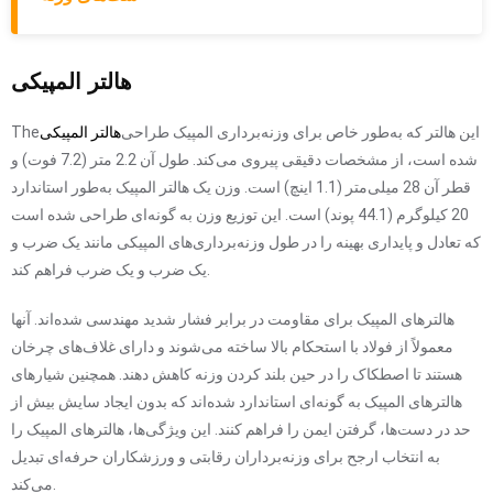
هالتر المپیکی
این هالتر که به‌طور خاص برای وزنه‌برداری المپیک طراحی
هالتر المپیکی
The
شده است، از مشخصات دقیقی پیروی می‌کند. طول آن 2.2 متر (7.2 فوت) و
قطر آن 28 میلی‌متر (1.1 اینچ) است. وزن یک هالتر المپیک به‌طور استاندارد
20 کیلوگرم (44.1 پوند) است. این توزیع وزن به گونه‌ای طراحی شده است
که تعادل و پایداری بهینه را در طول وزنه‌برداری‌های المپیکی مانند یک ضرب و
یک ضرب و یک ضرب فراهم کند.
هالترهای المپیک برای مقاومت در برابر فشار شدید مهندسی شده‌اند. آنها
معمولاً از فولاد با استحکام بالا ساخته می‌شوند و دارای غلاف‌های چرخان
هستند تا اصطکاک را در حین بلند کردن وزنه کاهش دهند. همچنین شیارهای
هالترهای المپیک به گونه‌ای استاندارد شده‌اند که بدون ایجاد سایش بیش از
حد در دست‌ها، گرفتن ایمن را فراهم کنند. این ویژگی‌ها، هالترهای المپیک را
به انتخاب ارجح برای وزنه‌برداران رقابتی و ورزشکاران حرفه‌ای تبدیل
می‌کند.